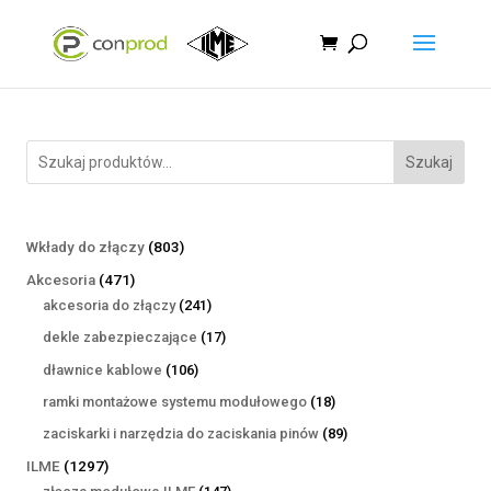
Szukaj
803
Wkłady do złączy
803
produkty
471
Akcesoria
471
produktów
241
akcesoria do złączy
241
produktów
17
dekle zabezpieczające
17
produktów
106
dławnice kablowe
106
produktów
18
ramki montażowe systemu modułowego
18
produktów
89
zaciskarki i narzędzia do zaciskania pinów
89
produktów
1297
ILME
1297
produktów
147