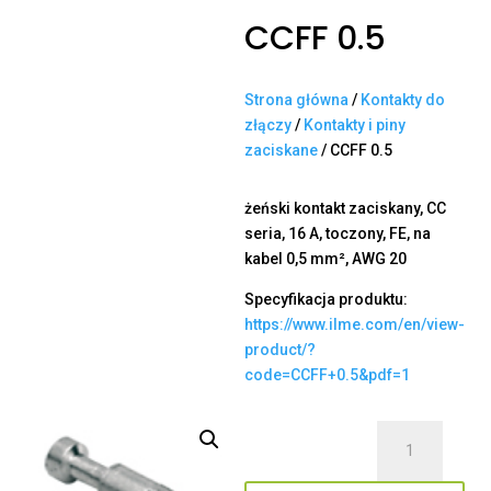
CCFF 0.5
Strona główna
/
Kontakty do
złączy
/
Kontakty i piny
zaciskane
/ CCFF 0.5
żeński kontakt zaciskany, CC
seria, 16 A, toczony, FE, na
kabel 0,5 mm², AWG 20
Specyfikacja produktu:
https://www.ilme.com/en/view-
product/?
code=CCFF+0.5&pdf=1
ilość
CCFF
0.5