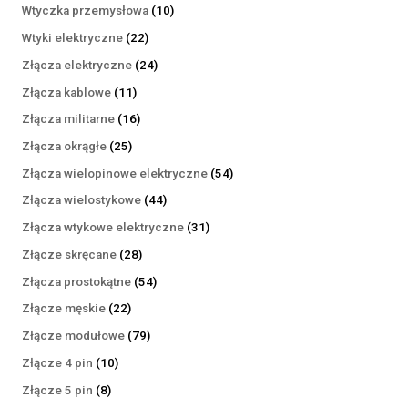
produktów
10
Wtyczka przemysłowa
10
produktów
22
Wtyki elektryczne
22
produkty
24
Złącza elektryczne
24
produkty
11
Złącza kablowe
11
produktów
16
Złącza militarne
16
produktów
25
Złącza okrągłe
25
produktów
54
Złącza wielopinowe elektryczne
54
produkty
44
Złącza wielostykowe
44
produkty
31
Złącza wtykowe elektryczne
31
produktów
28
Złącze skręcane
28
produktów
54
Złącza prostokątne
54
produkty
22
Złącze męskie
22
produkty
79
Złącze modułowe
79
produktów
10
Złącze 4 pin
10
produktów
8
Złącze 5 pin
8