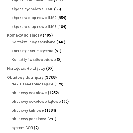
złącza modułowe ILME
147
produktów
55
złącza sygnałowe ILME
55
produktów
959
złącza wielopinowe ILME
959
produktów
109
złącza wielopinowe ILME
109
produktów
405
Kontakty do złączy
405
produktów
346
Kontakty i piny zaciskane
346
produktów
51
kontakty pneumatyczne
51
produktów
8
Kontakty światłowodowe
8
produktów
97
Narzędzia do złączy
97
produktów
3768
Obudowy do złączy
3768
produktów
179
dekle zabezpieczające
179
produktów
1252
obudowy cokołowe
1252
produkty
90
obudowy cokołowe kątowe
90
produktów
1884
obudowy kablowe
1884
produkty
291
obudowy panelowe
291
produktów
7
system COB
7