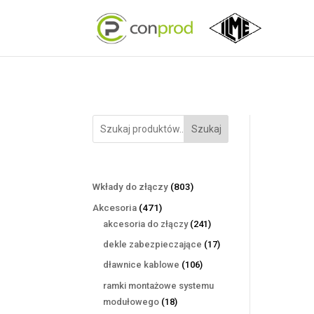
Szukaj
803
Wkłady do złączy
803
produkty
471
Akcesoria
471
produktów
241
akcesoria do złączy
241
produktów
17
dekle zabezpieczające
17
produktów
106
dławnice kablowe
106
produktów
ramki montażowe systemu
18
modułowego
18