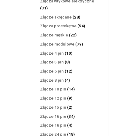
Złącza wtykowe elektryczne
31
31
produktów
28
Złącze skręcane
28
produktów
54
Złącza prostokątne
54
produkty
22
Złącze męskie
22
produkty
79
Złącze modułowe
79
produktów
10
Złącze 4 pin
10
produktów
8
Złącze 5 pin
8
produktów
12
Złącze 6 pin
12
produktów
4
Złącze 8 pin
4
produkty
14
Złącze 10 pin
14
produktów
9
Złącze 12 pin
9
produktów
2
Złącze 15 pin
2
produkty
34
Złącze 16 pin
34
produkty
4
Złącze 18 pin
4
produkty
18
Złącze 24 pin
18