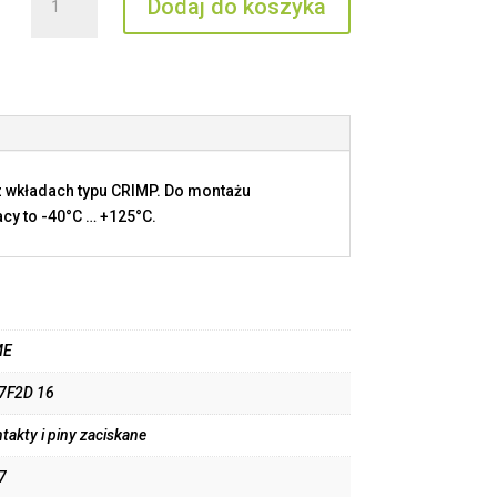
Dodaj do koszyka
RX7F2D
16
 wkładach typu CRIMP. Do montażu
cy to -40°C … +125°C.
ME
7F2D 16
takty i piny zaciskane
7