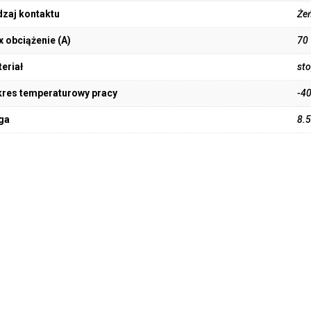
zaj kontaktu
Żeń
 obciążenie (A)
70
eriał
sto
res temperaturowy pracy
-4
ga
8.5