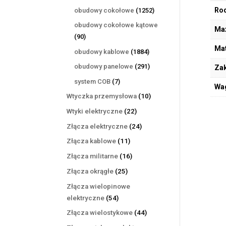
produktów
1252
Rod
obudowy cokołowe
1252
produkty
obudowy cokołowe kątowe
Max
90
90
produktów
Mat
1884
obudowy kablowe
1884
produkty
291
obudowy panelowe
291
Zak
produktów
7
system COB
7
Wa
produktów
10
Wtyczka przemysłowa
10
produktów
22
Wtyki elektryczne
22
produkty
24
Złącza elektryczne
24
produkty
11
Złącza kablowe
11
produktów
16
Złącza militarne
16
produktów
25
Złącza okrągłe
25
produktów
Złącza wielopinowe
54
elektryczne
54
produkty
44
Złącza wielostykowe
44
produkty