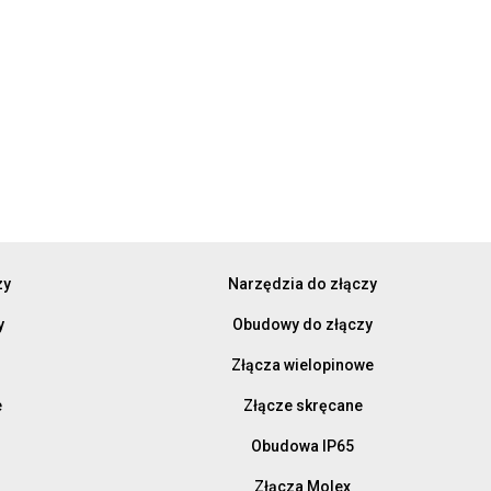
zy
Narzędzia do złączy
y
Obudowy do złączy
Złącza wielopinowe
e
Złącze skręcane
Obudowa IP65
Złącza Molex