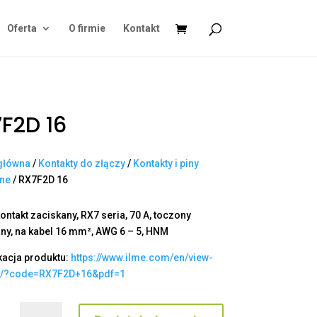
Oferta
O firmie
Kontakt
F2D 16
główna
/
Kontakty do złączy
/
Kontakty i piny
ane
/ RX7F2D 16
ontakt zaciskany, RX7 seria, 70 A, toczony
ny, na kabel 16 mm², AWG 6 – 5, HNM
kacja produktu:
https://www.ilme.com/en/view-
t/?code=RX7F2D+16&pdf=1
ilość