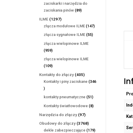
produktów
zaciskarki i narzędzia do
89
zaciskania pinów
89
produktów
1297
ILME
1297
produktów
147
złącza modułowe ILME
147
produktów
55
złącza sygnałowe ILME
55
produktów
złącza wielopinowe ILME
959
959
produktów
złącza wielopinowe ILME
109
109
produktów
405
Kontakty do złączy
405
In
produktów
Kontakty i piny zaciskane
346
346
Pr
produktów
51
kontakty pneumatyczne
51
produktów
Ind
8
Kontakty światłowodowe
8
produktów
97
Narzędzia do złączy
97
Kat
produktów
3768
Obudowy do złączy
3768
Ser
produktów
179
dekle zabezpieczające
179