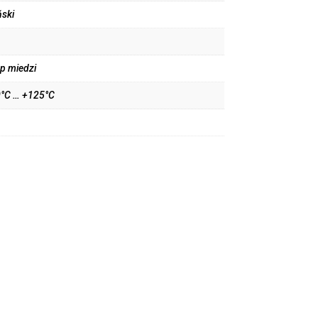
ski
p miedzi
0°C … +125°C