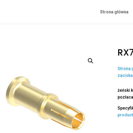
Strona główna
RX7
Strona 
zacisk
żeński k
pozłaca
Specyfi
produc