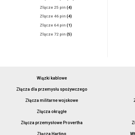
produktów
4
Złącze 25 pin
4
produkty
4
Złącze 46 pin
4
produkty
1
Złącze 64 pin
1
produkt
5
Złącze 72 pin
5
produktów
Wiązki kablowe
Złącza dla przemysłu spożywczego
Złącza militarne wojskowe
Złącza okrągłe
Złącza przemysłowe Provertha
Z
Złącza Harting
Wt