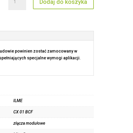
Dodaj do koszyka
CX
01
BCF
budowie powinien zostać zamocowany w
ełniających specjalne wymogi aplikacji.
ILME
CX 01 BCF
złącza modułowe