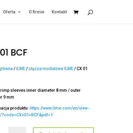
Oferta
O firmie
Kontakt
01 BCF
główna
/
ILME
/
złącza modułowe ILME
/ CX 01
rimp sleeves inner diameter 8 mm / outer
er 9 mm
kacja produktu:
https://www.ilme.com/en/view-
t/?code=CX+01+BCF&pdf=1
ilość