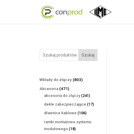
Szukaj
803
Wkłady do złączy
803
produkty
471
Akcesoria
471
produktów
241
akcesoria do złączy
241
produktów
17
dekle zabezpieczające
17
produktów
106
dławnice kablowe
106
produktów
ramki montażowe systemu
18
modułowego
18