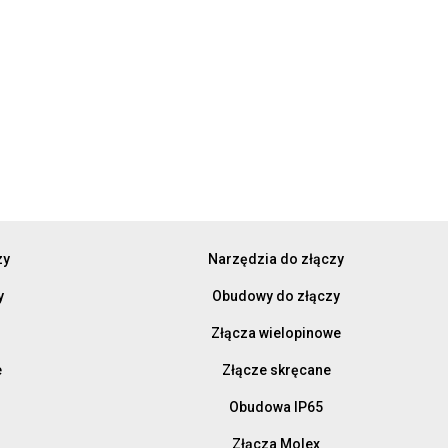
zy
Narzędzia do złączy
y
Obudowy do złączy
Złącza wielopinowe
e
Złącze skręcane
Obudowa IP65
Złącza Molex