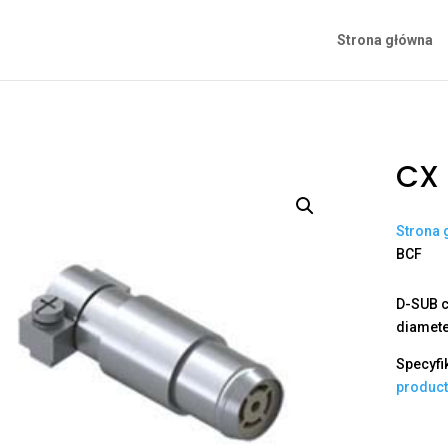
Strona główna
CX 
Strona 
BCF
D-SUB c
diamet
Specyfi
produc