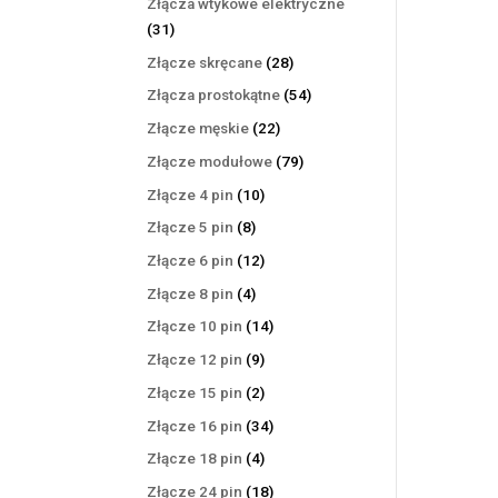
Złącza wtykowe elektryczne
31
31
produktów
28
Złącze skręcane
28
produktów
54
Złącza prostokątne
54
produkty
22
Złącze męskie
22
produkty
79
Złącze modułowe
79
produktów
10
Złącze 4 pin
10
produktów
8
Złącze 5 pin
8
produktów
12
Złącze 6 pin
12
produktów
4
Złącze 8 pin
4
produkty
14
Złącze 10 pin
14
produktów
9
Złącze 12 pin
9
produktów
2
Złącze 15 pin
2
produkty
34
Złącze 16 pin
34
produkty
4
Złącze 18 pin
4
produkty
18
Złącze 24 pin
18