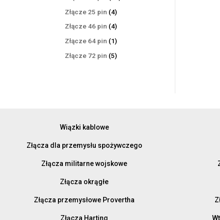
produktów
4
Złącze 25 pin
4
produkty
4
Złącze 46 pin
4
produkty
1
Złącze 64 pin
1
produkt
5
Złącze 72 pin
5
produktów
Wiązki kablowe
Złącza dla przemysłu spożywczego
Złącza militarne wojskowe
Złącza okrągłe
Złącza przemysłowe Provertha
Z
Złącza Harting
Wt