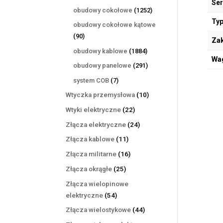
Ser
produktów
1252
obudowy cokołowe
1252
produkty
Typ
obudowy cokołowe kątowe
90
90
Zak
produktów
1884
obudowy kablowe
1884
Wa
produkty
291
obudowy panelowe
291
produktów
7
system COB
7
produktów
10
Wtyczka przemysłowa
10
produktów
22
Wtyki elektryczne
22
produkty
24
Złącza elektryczne
24
produkty
11
Złącza kablowe
11
produktów
16
Złącza militarne
16
produktów
25
Złącza okrągłe
25
produktów
Złącza wielopinowe
54
elektryczne
54
produkty
44
Złącza wielostykowe
44
produkty