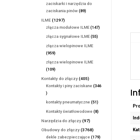
produktów
zaciskarki i narzędzia do
89
zaciskania pinów
89
produktów
1297
ILME
1297
produktów
147
złącza modułowe ILME
147
produktów
55
złącza sygnałowe ILME
55
produktów
złącza wielopinowe ILME
959
959
produktów
złącza wielopinowe ILME
109
109
produktów
405
Kontakty do złączy
405
produktów
Kontakty i piny zaciskane
346
In
346
produktów
51
kontakty pneumatyczne
51
Pr
produktów
8
Kontakty światłowodowe
8
Ind
produktów
97
Narzędzia do złączy
97
produktów
Kat
3768
Obudowy do złączy
3768
produktów
179
dekle zabezpieczające
179