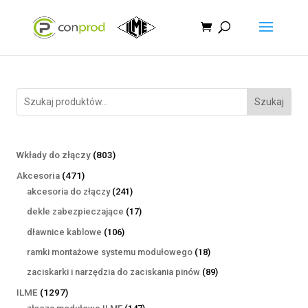
Szukaj
803
Wkłady do złączy
803
produkty
471
Akcesoria
471
produktów
241
akcesoria do złączy
241
produktów
17
dekle zabezpieczające
17
produktów
106
dławnice kablowe
106
produktów
18
ramki montażowe systemu modułowego
18
produktów
89
zaciskarki i narzędzia do zaciskania pinów
89
produktów
1297
ILME
1297
produktów
147