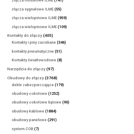
złącza modułowe ILME
147
produktów
55
złącza sygnałowe ILME
55
produktów
959
złącza wielopinowe ILME
959
produktów
109
złącza wielopinowe ILME
109
produktów
405
Kontakty do złączy
405
produktów
346
Kontakty i piny zaciskane
346
produktów
51
kontakty pneumatyczne
51
produktów
8
Kontakty światłowodowe
8
produktów
97
Narzędzia do złączy
97
produktów
3768
Obudowy do złączy
3768
produktów
179
dekle zabezpieczające
179
produktów
1252
obudowy cokołowe
1252
produkty
90
obudowy cokołowe kątowe
90
produktów
1884
obudowy kablowe
1884
produkty
291
obudowy panelowe
291
produktów
7
system COB
7