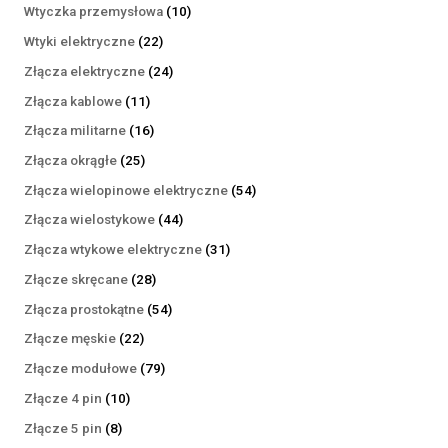
produktów
10
Wtyczka przemysłowa
10
produktów
22
Wtyki elektryczne
22
produkty
24
Złącza elektryczne
24
produkty
11
Złącza kablowe
11
produktów
16
Złącza militarne
16
produktów
25
Złącza okrągłe
25
produktów
54
Złącza wielopinowe elektryczne
54
produkty
44
Złącza wielostykowe
44
produkty
31
Złącza wtykowe elektryczne
31
produktów
28
Złącze skręcane
28
produktów
54
Złącza prostokątne
54
produkty
22
Złącze męskie
22
produkty
79
Złącze modułowe
79
produktów
10
Złącze 4 pin
10
produktów
8
Złącze 5 pin
8