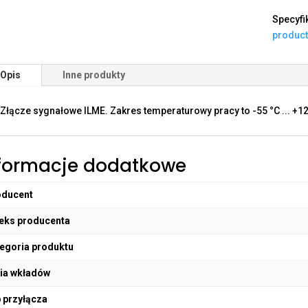
Specyfi
produc
Opis
Inne produkty
Złącze sygnałowe ILME. Zakres temperaturowy pracy to -55 °C ... +12
formacje dodatkowe
oducent
eks producenta
egoria produktu
ia wkładów
 przyłącza