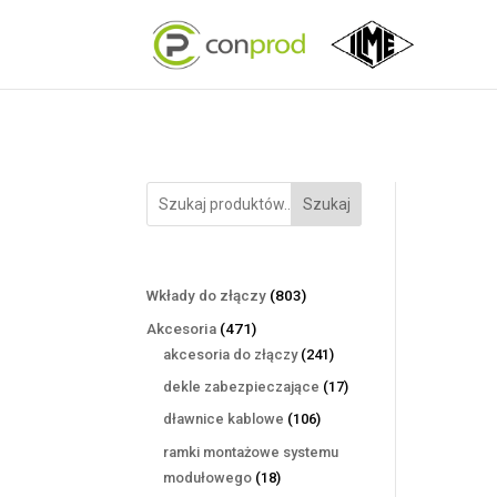
Szukaj
803
Wkłady do złączy
803
produkty
471
Akcesoria
471
produktów
241
akcesoria do złączy
241
produktów
17
dekle zabezpieczające
17
produktów
106
dławnice kablowe
106
produktów
ramki montażowe systemu
18
modułowego
18