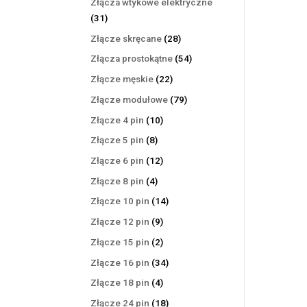
Złącza wtykowe elektryczne
31
31
produktów
28
Złącze skręcane
28
produktów
54
Złącza prostokątne
54
produkty
22
Złącze męskie
22
produkty
79
Złącze modułowe
79
produktów
10
Złącze 4 pin
10
produktów
8
Złącze 5 pin
8
produktów
12
Złącze 6 pin
12
produktów
4
Złącze 8 pin
4
produkty
14
Złącze 10 pin
14
produktów
9
Złącze 12 pin
9
produktów
2
Złącze 15 pin
2
produkty
34
Złącze 16 pin
34
produkty
4
Złącze 18 pin
4
produkty
18
Złącze 24 pin
18