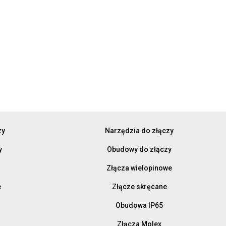
zy
Narzędzia do złączy
y
Obudowy do złączy
Złącza wielopinowe
e
Złącze skręcane
Obudowa IP65
Złącza Molex