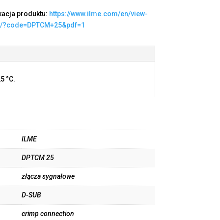
kacja produktu:
https://www.ilme.com/en/view-
t/?code=DPTCM+25&pdf=1
5 °C.
ILME
DPTCM 25
złącza sygnałowe
D-SUB
crimp connection