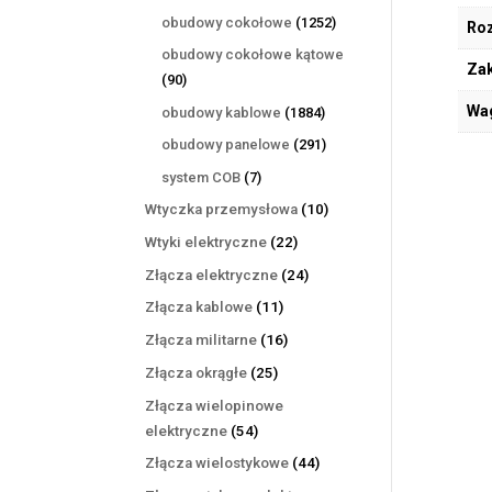
produktów
1252
obudowy cokołowe
1252
Ro
produkty
obudowy cokołowe kątowe
Zak
90
90
produktów
Wa
1884
obudowy kablowe
1884
produkty
291
obudowy panelowe
291
produktów
7
system COB
7
produktów
10
Wtyczka przemysłowa
10
produktów
22
Wtyki elektryczne
22
produkty
24
Złącza elektryczne
24
produkty
11
Złącza kablowe
11
produktów
16
Złącza militarne
16
produktów
25
Złącza okrągłe
25
produktów
Złącza wielopinowe
54
elektryczne
54
produkty
44
Złącza wielostykowe
44
produkty