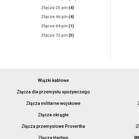
produktów
4
Złącze 25 pin
4
produkty
4
Złącze 46 pin
4
produkty
1
Złącze 64 pin
1
produkt
5
Złącze 72 pin
5
produktów
Wiązki kablowe
Złącza dla przemysłu spożywczego
Złącza militarne wojskowe
Złącza okrągłe
Złącza przemysłowe Provertha
Z
Złącza Harting
Wt