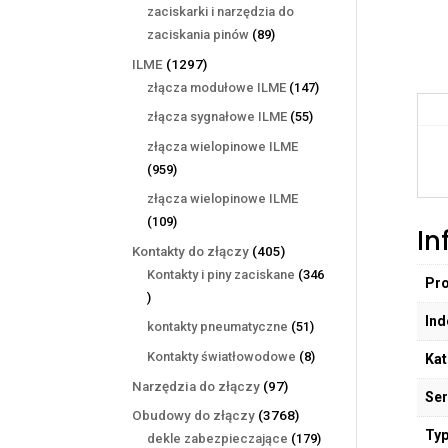
produktów
zaciskarki i narzędzia do
89
zaciskania pinów
89
produktów
1297
ILME
1297
produktów
147
złącza modułowe ILME
147
produktów
55
złącza sygnałowe ILME
55
produktów
złącza wielopinowe ILME
959
959
produktów
złącza wielopinowe ILME
109
109
In
produktów
405
Kontakty do złączy
405
produktów
Kontakty i piny zaciskane
346
Pr
346
produktów
Ind
51
kontakty pneumatyczne
51
produktów
8
Kontakty światłowodowe
8
Kat
produktów
97
Narzędzia do złączy
97
Ser
produktów
3768
Obudowy do złączy
3768
Typ
produktów
179
dekle zabezpieczające
179