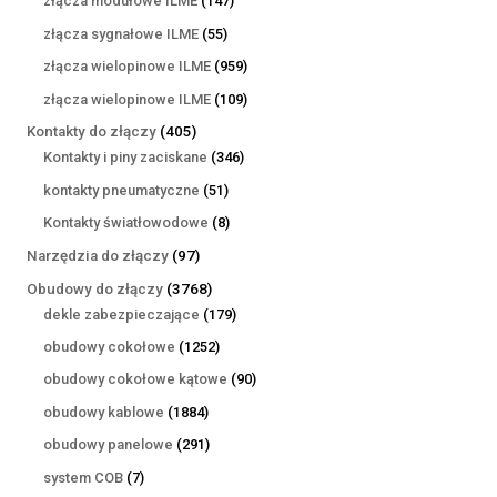
złącza modułowe ILME
147
produktów
55
złącza sygnałowe ILME
55
produktów
959
złącza wielopinowe ILME
959
produktów
109
złącza wielopinowe ILME
109
produktów
405
Kontakty do złączy
405
produktów
346
Kontakty i piny zaciskane
346
produktów
51
kontakty pneumatyczne
51
produktów
8
Kontakty światłowodowe
8
produktów
97
Narzędzia do złączy
97
produktów
3768
Obudowy do złączy
3768
produktów
179
dekle zabezpieczające
179
produktów
1252
obudowy cokołowe
1252
produkty
90
obudowy cokołowe kątowe
90
produktów
1884
obudowy kablowe
1884
produkty
291
obudowy panelowe
291
produktów
7
system COB
7