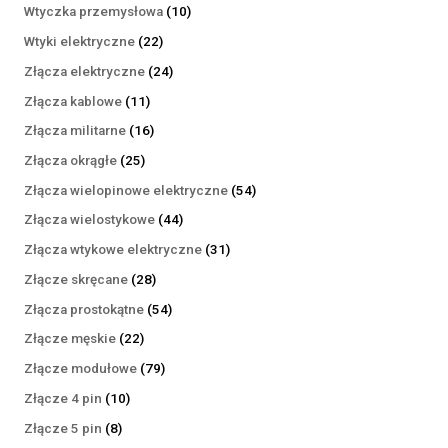
produktów
10
Wtyczka przemysłowa
10
produktów
22
Wtyki elektryczne
22
produkty
24
Złącza elektryczne
24
produkty
11
Złącza kablowe
11
produktów
16
Złącza militarne
16
produktów
25
Złącza okrągłe
25
produktów
54
Złącza wielopinowe elektryczne
54
produkty
44
Złącza wielostykowe
44
produkty
31
Złącza wtykowe elektryczne
31
produktów
28
Złącze skręcane
28
produktów
54
Złącza prostokątne
54
produkty
22
Złącze męskie
22
produkty
79
Złącze modułowe
79
produktów
10
Złącze 4 pin
10
produktów
8
Złącze 5 pin
8