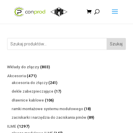
Szukaj
803
Wkłady do złączy
803
produkty
471
Akcesoria
471
produktów
241
akcesoria do złączy
241
produktów
17
dekle zabezpieczające
17
produktów
106
dławnice kablowe
106
produktów
18
ramki montażowe systemu modułowego
18
produktów
89
zaciskarki i narzędzia do zaciskania pinów
89
produktów
1297
ILME
1297
produktów
147