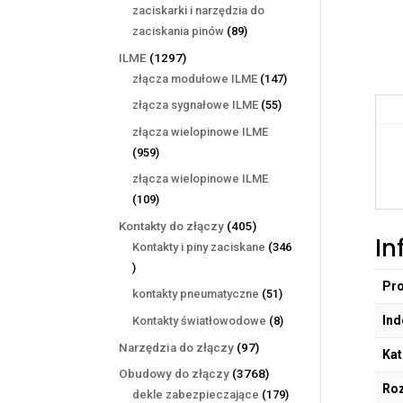
produktów
zaciskarki i narzędzia do
89
zaciskania pinów
89
produktów
1297
ILME
1297
produktów
147
złącza modułowe ILME
147
produktów
55
złącza sygnałowe ILME
55
produktów
złącza wielopinowe ILME
959
959
produktów
złącza wielopinowe ILME
109
109
produktów
405
Kontakty do złączy
405
In
produktów
Kontakty i piny zaciskane
346
346
Pr
produktów
51
kontakty pneumatyczne
51
produktów
Ind
8
Kontakty światłowodowe
8
produktów
97
Narzędzia do złączy
97
Kat
produktów
3768
Obudowy do złączy
3768
Ro
produktów
179
dekle zabezpieczające
179