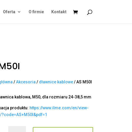
Oferta
O firmie
Kontakt
M50I
główna
/
Akcesoria
/
dławnice kablowe
/ AS M50I
ławnica kablowa, M50, dla rozmiaru 24-38,5 mm
kacja produktu:
https://www.ilme.com/en/view-
t/?code=AS+M50I&pdf=1
ilość