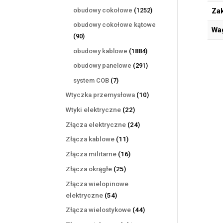
produktów
1252
obudowy cokołowe
1252
Zak
produkty
obudowy cokołowe kątowe
Wa
90
90
produktów
1884
obudowy kablowe
1884
produkty
291
obudowy panelowe
291
produktów
7
system COB
7
produktów
10
Wtyczka przemysłowa
10
produktów
22
Wtyki elektryczne
22
produkty
24
Złącza elektryczne
24
produkty
11
Złącza kablowe
11
produktów
16
Złącza militarne
16
produktów
25
Złącza okrągłe
25
produktów
Złącza wielopinowe
54
elektryczne
54
produkty
44
Złącza wielostykowe
44
produkty