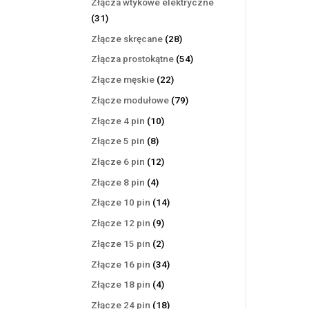
Złącza wtykowe elektryczne
31
31
produktów
28
Złącze skręcane
28
produktów
54
Złącza prostokątne
54
produkty
22
Złącze męskie
22
produkty
79
Złącze modułowe
79
produktów
10
Złącze 4 pin
10
produktów
8
Złącze 5 pin
8
produktów
12
Złącze 6 pin
12
produktów
4
Złącze 8 pin
4
produkty
14
Złącze 10 pin
14
produktów
9
Złącze 12 pin
9
produktów
2
Złącze 15 pin
2
produkty
34
Złącze 16 pin
34
produkty
4
Złącze 18 pin
4
produkty
18
Złącze 24 pin
18