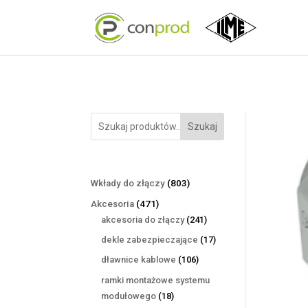
Szukaj
803
Wkłady do złączy
803
produkty
471
Akcesoria
471
produktów
241
akcesoria do złączy
241
produktów
17
dekle zabezpieczające
17
produktów
106
dławnice kablowe
106
produktów
ramki montażowe systemu
18
modułowego
18