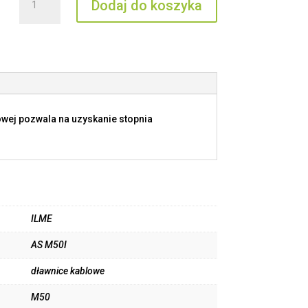
Dodaj do koszyka
AS
M50I
owej pozwala na uzyskanie stopnia
ILME
AS M50I
dławnice kablowe
M50