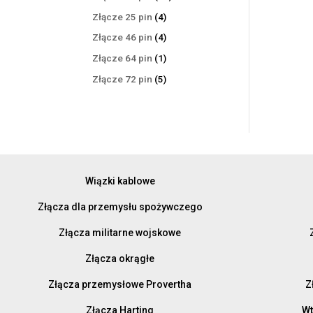
produktów
4
Złącze 25 pin
4
produkty
4
Złącze 46 pin
4
produkty
1
Złącze 64 pin
1
produkt
5
Złącze 72 pin
5
produktów
Wiązki kablowe
Złącza dla przemysłu spożywczego
Złącza militarne wojskowe
Złącza okrągłe
Złącza przemysłowe Provertha
Z
Złącza Harting
Wt