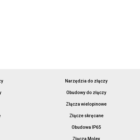
zy
Narzędzia do złączy
y
Obudowy do złączy
Złącza wielopinowe
e
Złącze skręcane
Obudowa IP65
Złącza Molex