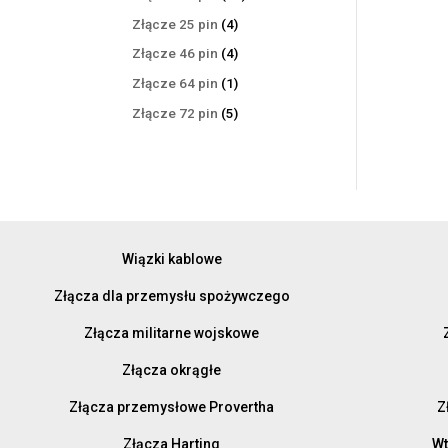
produktów
4
Złącze 25 pin
4
produkty
4
Złącze 46 pin
4
produkty
1
Złącze 64 pin
1
produkt
5
Złącze 72 pin
5
produktów
Wiązki kablowe
Złącza dla przemysłu spożywczego
Złącza militarne wojskowe
Złącza okrągłe
Złącza przemysłowe Provertha
Z
Złącza Harting
Wt