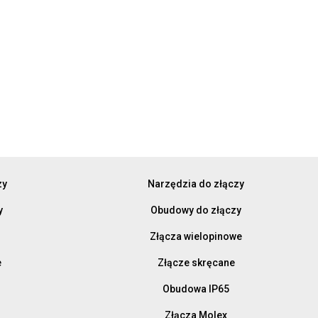
zy
Narzędzia do złączy
y
Obudowy do złączy
Złącza wielopinowe
e
Złącze skręcane
Obudowa IP65
Złącza Molex