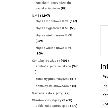
produktów
zaciskarki i narzędzia do
89
zaciskania pinów
89
produktów
1297
ILME
1297
produktów
147
złącza modułowe ILME
147
produktów
55
złącza sygnałowe ILME
55
produktów
złącza wielopinowe ILME
959
959
produktów
złącza wielopinowe ILME
109
109
produktów
405
Kontakty do złączy
405
In
produktów
Kontakty i piny zaciskane
346
346
Pr
produktów
51
kontakty pneumatyczne
51
produktów
Ind
8
Kontakty światłowodowe
8
produktów
97
Narzędzia do złączy
97
Kat
produktów
3768
Obudowy do złączy
3768
Ro
produktów
179
dekle zabezpieczające
179