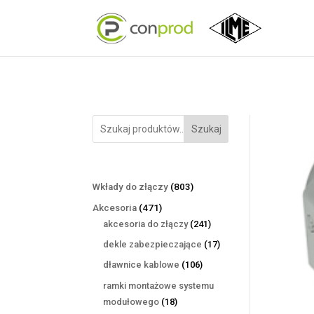
Szukaj
803
Wkłady do złączy
803
produkty
471
Akcesoria
471
produktów
241
akcesoria do złączy
241
produktów
17
dekle zabezpieczające
17
produktów
106
dławnice kablowe
106
produktów
ramki montażowe systemu
18
modułowego
18