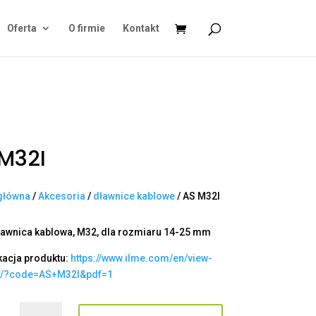
Oferta
O firmie
Kontakt
M32I
główna
/
Akcesoria
/
dławnice kablowe
/ AS M32I
ławnica kablowa, M32, dla rozmiaru 14-25 mm
kacja produktu:
https://www.ilme.com/en/view-
t/?code=AS+M32I&pdf=1
ilość