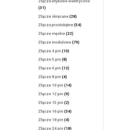
Złącza wtykowe elektryczne
31
31
produktów
28
Złącze skręcane
28
produktów
54
Złącza prostokątne
54
produkty
22
Złącze męskie
22
produkty
79
Złącze modułowe
79
produktów
10
Złącze 4 pin
10
produktów
8
Złącze 5 pin
8
produktów
12
Złącze 6 pin
12
produktów
4
Złącze 8 pin
4
produkty
14
Złącze 10 pin
14
produktów
9
Złącze 12 pin
9
produktów
2
Złącze 15 pin
2
produkty
34
Złącze 16 pin
34
produkty
4
Złącze 18 pin
4
produkty
18
Złącze 24 pin
18