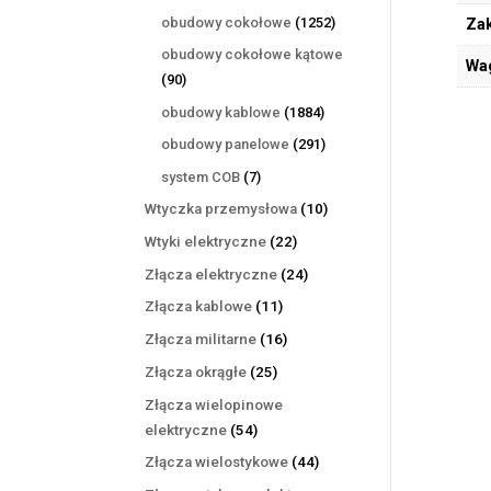
produktów
1252
obudowy cokołowe
1252
Zak
produkty
obudowy cokołowe kątowe
Wa
90
90
produktów
1884
obudowy kablowe
1884
produkty
291
obudowy panelowe
291
produktów
7
system COB
7
produktów
10
Wtyczka przemysłowa
10
produktów
22
Wtyki elektryczne
22
produkty
24
Złącza elektryczne
24
produkty
11
Złącza kablowe
11
produktów
16
Złącza militarne
16
produktów
25
Złącza okrągłe
25
produktów
Złącza wielopinowe
54
elektryczne
54
produkty
44
Złącza wielostykowe
44
produkty