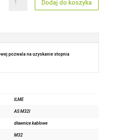
Dodaj do koszyka
AS
M32I
owej pozwala na uzyskanie stopnia
ILME
AS M32I
dławnice kablowe
M32