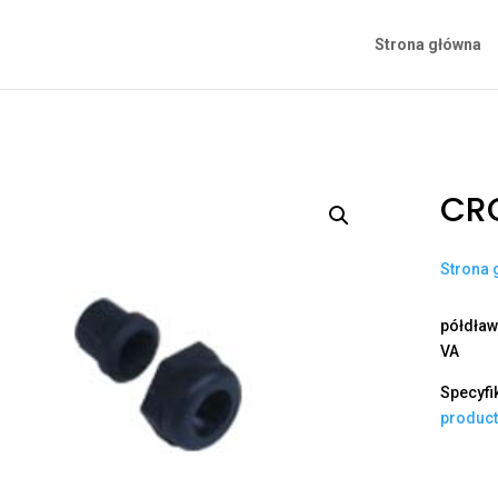
Strona główna
CRQ
Strona 
półdław
VA
Specyfi
produc