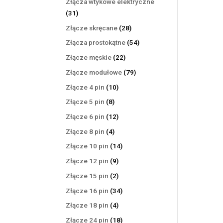
Złącza wtykowe elektryczne
31
31
produktów
28
Złącze skręcane
28
produktów
54
Złącza prostokątne
54
produkty
22
Złącze męskie
22
produkty
79
Złącze modułowe
79
produktów
10
Złącze 4 pin
10
produktów
8
Złącze 5 pin
8
produktów
12
Złącze 6 pin
12
produktów
4
Złącze 8 pin
4
produkty
14
Złącze 10 pin
14
produktów
9
Złącze 12 pin
9
produktów
2
Złącze 15 pin
2
produkty
34
Złącze 16 pin
34
produkty
4
Złącze 18 pin
4
produkty
18
Złącze 24 pin
18