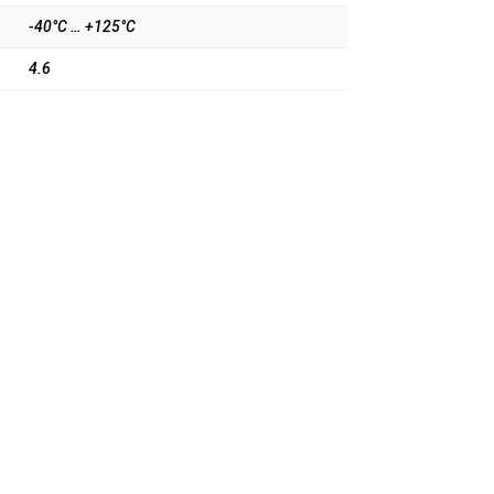
-40°C … +125°C
4.6