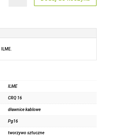
CRQ
16
 ILME.
ILME
CRQ 16
dławnice kablowe
Pg16
tworzywo sztuczne