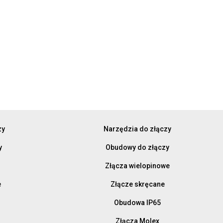
zy
Narzędzia do złączy
y
Obudowy do złączy
Złącza wielopinowe
e
Złącze skręcane
Obudowa IP65
Złącza Molex