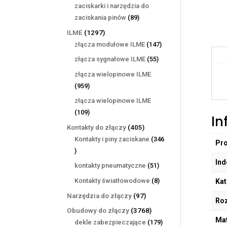
produktów
zaciskarki i narzędzia do
89
zaciskania pinów
89
produktów
1297
ILME
1297
produktów
147
złącza modułowe ILME
147
produktów
55
złącza sygnałowe ILME
55
produktów
złącza wielopinowe ILME
959
959
produktów
złącza wielopinowe ILME
109
109
In
produktów
405
Kontakty do złączy
405
produktów
Kontakty i piny zaciskane
346
Pr
346
Ind
produktów
51
kontakty pneumatyczne
51
produktów
8
Kontakty światłowodowe
8
Kat
produktów
97
Narzędzia do złączy
97
Ro
produktów
3768
Obudowy do złączy
3768
Mat
produktów
179
dekle zabezpieczające
179