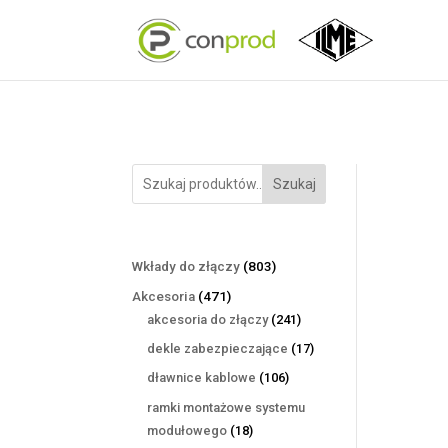
Szukaj
803
Wkłady do złączy
803
produkty
471
Akcesoria
471
produktów
241
akcesoria do złączy
241
produktów
17
dekle zabezpieczające
17
produktów
106
dławnice kablowe
106
produktów
ramki montażowe systemu
18
modułowego
18