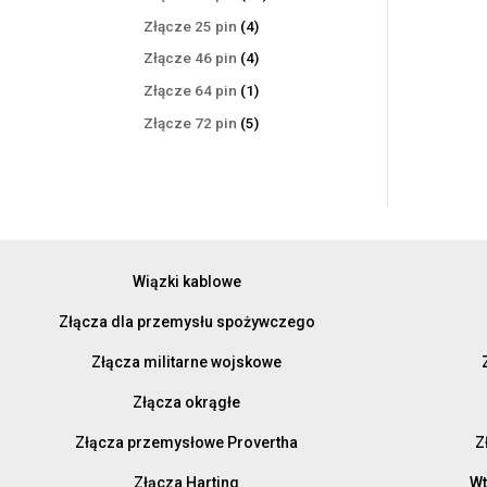
produktów
4
Złącze 25 pin
4
produkty
4
Złącze 46 pin
4
produkty
1
Złącze 64 pin
1
produkt
5
Złącze 72 pin
5
produktów
Wiązki kablowe
Złącza dla przemysłu spożywczego
Złącza militarne wojskowe
Złącza okrągłe
Złącza przemysłowe Provertha
Z
Złącza Harting
Wt