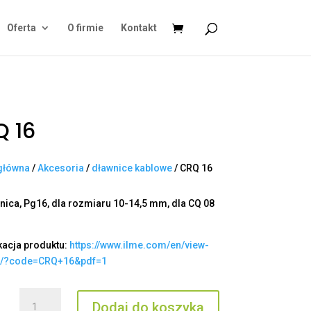
Oferta
O firmie
Kontakt
 16
główna
/
Akcesoria
/
dławnice kablowe
/ CRQ 16
nica, Pg16, dla rozmiaru 10-14,5 mm, dla CQ 08
kacja produktu:
https://www.ilme.com/en/view-
t/?code=CRQ+16&pdf=1
ilość
Dodaj do koszyka