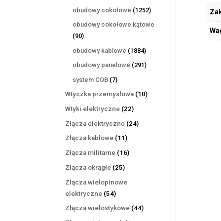
produktów
1252
obudowy cokołowe
1252
Zak
produkty
obudowy cokołowe kątowe
Wa
90
90
produktów
1884
obudowy kablowe
1884
produkty
291
obudowy panelowe
291
produktów
7
system COB
7
produktów
10
Wtyczka przemysłowa
10
produktów
22
Wtyki elektryczne
22
produkty
24
Złącza elektryczne
24
produkty
11
Złącza kablowe
11
produktów
16
Złącza militarne
16
produktów
25
Złącza okrągłe
25
produktów
Złącza wielopinowe
54
elektryczne
54
produkty
44
Złącza wielostykowe
44
produkty