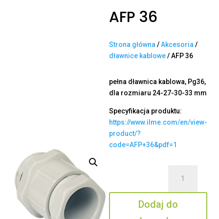
AFP 36
Strona główna
/
Akcesoria
/
dławnice kablowe
/ AFP 36
pełna dławnica kablowa, Pg36,
dla rozmiaru 24-27-30-33 mm
Specyfikacja produktu:
https://www.ilme.com/en/view-
product/?
code=AFP+36&pdf=1
ilość
AFP
36
Dodaj do