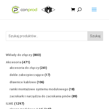
Szukaj
803
Wkłady do złączy
803
produkty
471
Akcesoria
471
produktów
241
akcesoria do złączy
241
produktów
17
dekle zabezpieczające
17
produktów
106
dławnice kablowe
106
produktów
18
ramki montażowe systemu modułowego
18
produktów
89
zaciskarki i narzędzia do zaciskania pinów
89
produktów
1297
ILME
1297
produktów
147