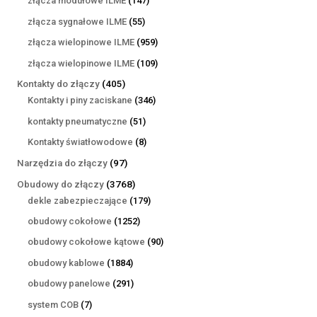
złącza modułowe ILME
147
produktów
55
złącza sygnałowe ILME
55
produktów
959
złącza wielopinowe ILME
959
produktów
109
złącza wielopinowe ILME
109
produktów
405
Kontakty do złączy
405
produktów
346
Kontakty i piny zaciskane
346
produktów
51
kontakty pneumatyczne
51
produktów
8
Kontakty światłowodowe
8
produktów
97
Narzędzia do złączy
97
produktów
3768
Obudowy do złączy
3768
produktów
179
dekle zabezpieczające
179
produktów
1252
obudowy cokołowe
1252
produkty
90
obudowy cokołowe kątowe
90
produktów
1884
obudowy kablowe
1884
produkty
291
obudowy panelowe
291
produktów
7
system COB
7