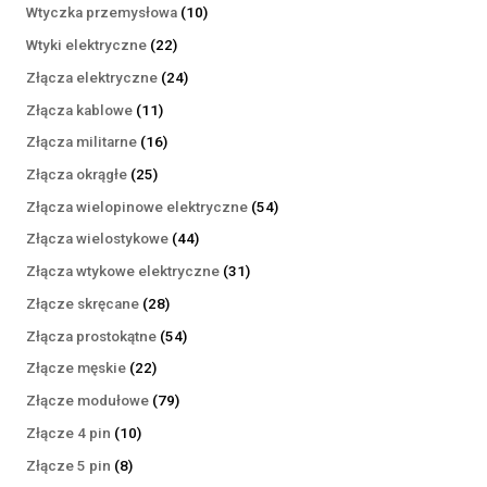
produktów
10
Wtyczka przemysłowa
10
produktów
22
Wtyki elektryczne
22
produkty
24
Złącza elektryczne
24
produkty
11
Złącza kablowe
11
produktów
16
Złącza militarne
16
produktów
25
Złącza okrągłe
25
produktów
54
Złącza wielopinowe elektryczne
54
produkty
44
Złącza wielostykowe
44
produkty
31
Złącza wtykowe elektryczne
31
produktów
28
Złącze skręcane
28
produktów
54
Złącza prostokątne
54
produkty
22
Złącze męskie
22
produkty
79
Złącze modułowe
79
produktów
10
Złącze 4 pin
10
produktów
8
Złącze 5 pin
8