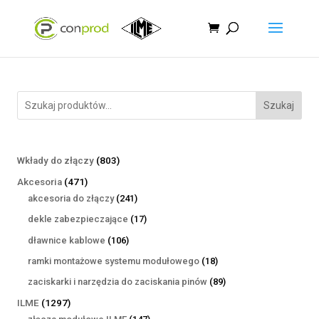
Szukaj
803
Wkłady do złączy
803
produkty
471
Akcesoria
471
produktów
241
akcesoria do złączy
241
produktów
17
dekle zabezpieczające
17
produktów
106
dławnice kablowe
106
produktów
18
ramki montażowe systemu modułowego
18
produktów
89
zaciskarki i narzędzia do zaciskania pinów
89
produktów
1297
ILME
1297
produktów
147