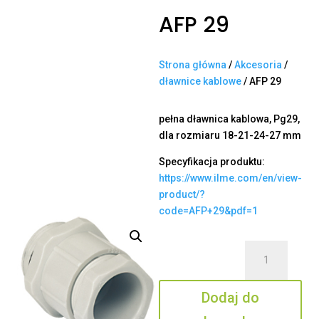
AFP 29
Strona główna
/
Akcesoria
/
dławnice kablowe
/ AFP 29
pełna dławnica kablowa, Pg29,
dla rozmiaru 18-21-24-27 mm
Specyfikacja produktu:
https://www.ilme.com/en/view-
product/?
code=AFP+29&pdf=1
ilość
AFP
29
Dodaj do