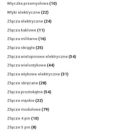
produktów
10
Wtyczka przemysłowa
10
produktów
22
Wtyki elektryczne
22
produkty
24
Złącza elektryczne
24
produkty
11
Złącza kablowe
11
produktów
16
Złącza militarne
16
produktów
25
Złącza okrągłe
25
produktów
54
Złącza wielopinowe elektryczne
54
produkty
44
Złącza wielostykowe
44
produkty
31
Złącza wtykowe elektryczne
31
produktów
28
Złącze skręcane
28
produktów
54
Złącza prostokątne
54
produkty
22
Złącze męskie
22
produkty
79
Złącze modułowe
79
produktów
10
Złącze 4 pin
10
produktów
8
Złącze 5 pin
8