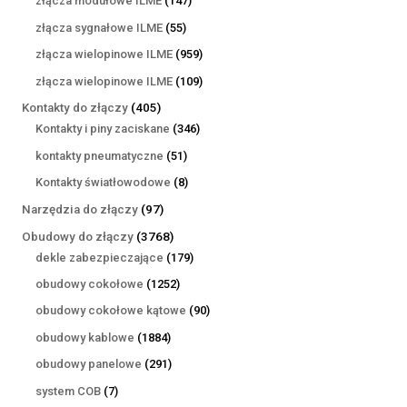
złącza modułowe ILME
147
produktów
55
złącza sygnałowe ILME
55
produktów
959
złącza wielopinowe ILME
959
produktów
109
złącza wielopinowe ILME
109
produktów
405
Kontakty do złączy
405
produktów
346
Kontakty i piny zaciskane
346
produktów
51
kontakty pneumatyczne
51
produktów
8
Kontakty światłowodowe
8
produktów
97
Narzędzia do złączy
97
produktów
3768
Obudowy do złączy
3768
produktów
179
dekle zabezpieczające
179
produktów
1252
obudowy cokołowe
1252
produkty
90
obudowy cokołowe kątowe
90
produktów
1884
obudowy kablowe
1884
produkty
291
obudowy panelowe
291
produktów
7
system COB
7