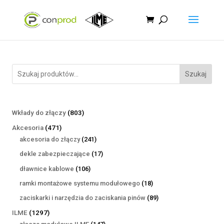
Szukaj
803
Wkłady do złączy
803
produkty
471
Akcesoria
471
produktów
241
akcesoria do złączy
241
produktów
17
dekle zabezpieczające
17
produktów
106
dławnice kablowe
106
produktów
18
ramki montażowe systemu modułowego
18
produktów
89
zaciskarki i narzędzia do zaciskania pinów
89
produktów
1297
ILME
1297
produktów
147