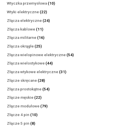
produktów
10
Wtyczka przemysłowa
10
produktów
22
Wtyki elektryczne
22
produkty
24
Złącza elektryczne
24
produkty
11
Złącza kablowe
11
produktów
16
Złącza militarne
16
produktów
25
Złącza okrągłe
25
produktów
54
Złącza wielopinowe elektryczne
54
produkty
44
Złącza wielostykowe
44
produkty
31
Złącza wtykowe elektryczne
31
produktów
28
Złącze skręcane
28
produktów
54
Złącza prostokątne
54
produkty
22
Złącze męskie
22
produkty
79
Złącze modułowe
79
produktów
10
Złącze 4 pin
10
produktów
8
Złącze 5 pin
8