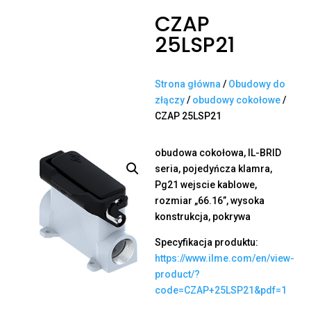
CZAP
25LSP21
Strona główna
/
Obudowy do
złączy
/
obudowy cokołowe
/
CZAP 25LSP21
obudowa cokołowa, IL-BRID
seria, pojedyńcza klamra,
Pg21 wejscie kablowe,
rozmiar „66.16”, wysoka
konstrukcja, pokrywa
Specyfikacja produktu:
https://www.ilme.com/en/view-
product/?
code=CZAP+25LSP21&pdf=1