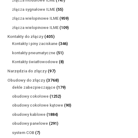
złącza modułowe ILME
147
produktów
55
złącza sygnałowe ILME
55
produktów
959
złącza wielopinowe ILME
959
produktów
109
złącza wielopinowe ILME
109
produktów
405
Kontakty do złączy
405
produktów
346
Kontakty i piny zaciskane
346
produktów
51
kontakty pneumatyczne
51
produktów
8
Kontakty światłowodowe
8
produktów
97
Narzędzia do złączy
97
produktów
3768
Obudowy do złączy
3768
produktów
179
dekle zabezpieczające
179
produktów
1252
obudowy cokołowe
1252
produkty
90
obudowy cokołowe kątowe
90
produktów
1884
obudowy kablowe
1884
produkty
291
obudowy panelowe
291
produktów
7
system COB
7