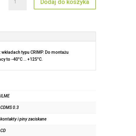
Dodaj do koszyka
CDMS
0.3
 wkładach typu CRIMP. Do montażu
cy to -40°C … +125°C.
ILME
CDMS 0.3
kontakty i piny zaciskane
CD