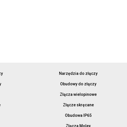
zy
Narzędzia do złączy
y
Obudowy do złączy
Złącza wielopinowe
e
Złącze skręcane
Obudowa IP65
Złącza Molex