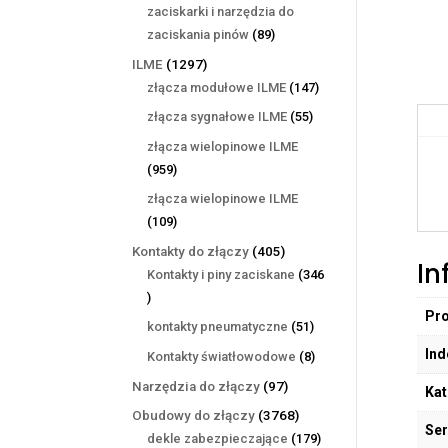
produktów
zaciskarki i narzędzia do
89
zaciskania pinów
89
produktów
1297
ILME
1297
produktów
147
złącza modułowe ILME
147
produktów
55
złącza sygnałowe ILME
55
produktów
złącza wielopinowe ILME
959
959
produktów
złącza wielopinowe ILME
109
109
produktów
405
Kontakty do złączy
405
In
produktów
Kontakty i piny zaciskane
346
346
Pr
produktów
51
kontakty pneumatyczne
51
produktów
Ind
8
Kontakty światłowodowe
8
produktów
97
Narzędzia do złączy
97
Kat
produktów
3768
Obudowy do złączy
3768
Ser
produktów
179
dekle zabezpieczające
179