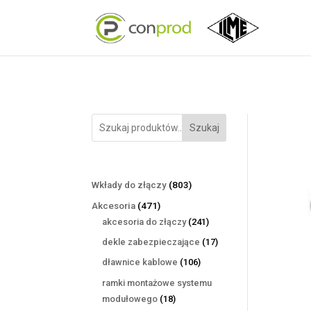
Szukaj
803
Wkłady do złączy
803
produkty
471
Akcesoria
471
produktów
241
akcesoria do złączy
241
produktów
17
dekle zabezpieczające
17
produktów
106
dławnice kablowe
106
produktów
ramki montażowe systemu
18
modułowego
18