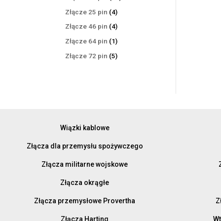
produktów
4
Złącze 25 pin
4
produkty
4
Złącze 46 pin
4
produkty
1
Złącze 64 pin
1
produkt
5
Złącze 72 pin
5
produktów
Wiązki kablowe
Złącza dla przemysłu spożywczego
Złącza militarne wojskowe
Złącza okrągłe
Złącza przemysłowe Provertha
Z
Złącza Harting
Wt