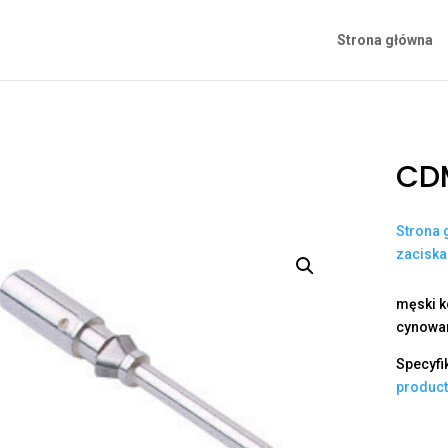
Strona główna
CD
Strona 
zacisk
męski k
cynowan
Specyfi
produc