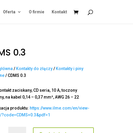
Oferta
O firmie
Kontakt
MS 0.3
główna
/
Kontakty do złączy
/
Kontakty i piny
ane
/ CDMS 0.3
ontakt zaciskany, CD seria, 10 A, toczony
y, na kabel 0,14 – 0,37 mm², AWG 26 – 22
kacja produktu:
https://www.ilme.com/en/view-
t/?code=CDMS+0.3&pdf=1
ilość