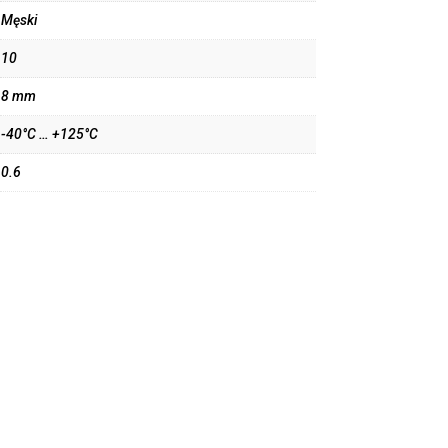
Męski
10
8 mm
-40°C … +125°C
0.6