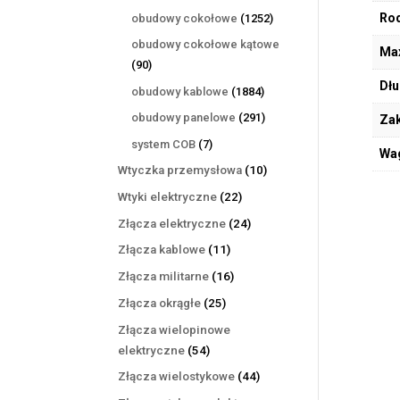
produktów
1252
Rod
obudowy cokołowe
1252
produkty
obudowy cokołowe kątowe
Max
90
90
produktów
Dłu
1884
obudowy kablowe
1884
produkty
291
obudowy panelowe
291
Zak
produktów
7
system COB
7
Wa
produktów
10
Wtyczka przemysłowa
10
produktów
22
Wtyki elektryczne
22
produkty
24
Złącza elektryczne
24
produkty
11
Złącza kablowe
11
produktów
16
Złącza militarne
16
produktów
25
Złącza okrągłe
25
produktów
Złącza wielopinowe
54
elektryczne
54
produkty
44
Złącza wielostykowe
44
produkty