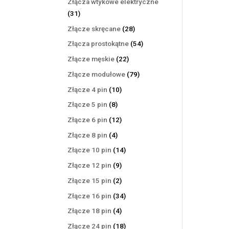
Złącza wtykowe elektryczne
31
31
produktów
28
Złącze skręcane
28
produktów
54
Złącza prostokątne
54
produkty
22
Złącze męskie
22
produkty
79
Złącze modułowe
79
produktów
10
Złącze 4 pin
10
produktów
8
Złącze 5 pin
8
produktów
12
Złącze 6 pin
12
produktów
4
Złącze 8 pin
4
produkty
14
Złącze 10 pin
14
produktów
9
Złącze 12 pin
9
produktów
2
Złącze 15 pin
2
produkty
34
Złącze 16 pin
34
produkty
4
Złącze 18 pin
4
produkty
18
Złącze 24 pin
18