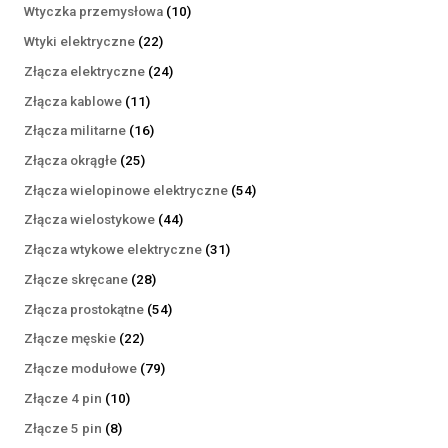
produktów
10
Wtyczka przemysłowa
10
produktów
22
Wtyki elektryczne
22
produkty
24
Złącza elektryczne
24
produkty
11
Złącza kablowe
11
produktów
16
Złącza militarne
16
produktów
25
Złącza okrągłe
25
produktów
54
Złącza wielopinowe elektryczne
54
produkty
44
Złącza wielostykowe
44
produkty
31
Złącza wtykowe elektryczne
31
produktów
28
Złącze skręcane
28
produktów
54
Złącza prostokątne
54
produkty
22
Złącze męskie
22
produkty
79
Złącze modułowe
79
produktów
10
Złącze 4 pin
10
produktów
8
Złącze 5 pin
8