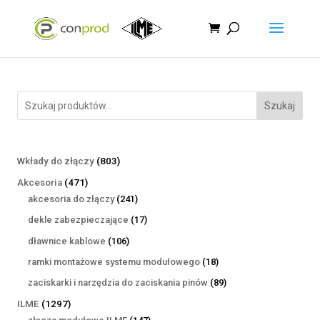
Szukaj
803
Wkłady do złączy
803
produkty
471
Akcesoria
471
produktów
241
akcesoria do złączy
241
produktów
17
dekle zabezpieczające
17
produktów
106
dławnice kablowe
106
produktów
18
ramki montażowe systemu modułowego
18
produktów
89
zaciskarki i narzędzia do zaciskania pinów
89
produktów
1297
ILME
1297
produktów
147