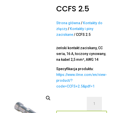
CCFS 2.5
Strona główna
/
Kontakty do
złączy
/
Kontakty i piny
zaciskane
/ CCFS 2.5
żeński kontakt zaciskany, CC
seria, 16 A, toczony cynowany,
na kabel 2,5 mm², AWG 14
Specyfikacja produktu:
https://www.ilme.com/en/view-
product/?
code=CCFS+2.5&pdf=1
ilość
CCFS
2.5