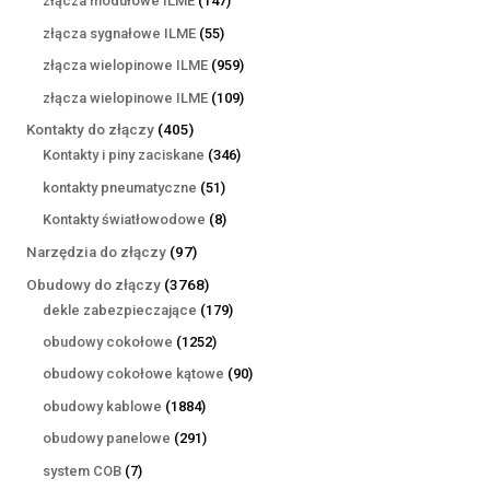
złącza modułowe ILME
147
produktów
55
złącza sygnałowe ILME
55
produktów
959
złącza wielopinowe ILME
959
produktów
109
złącza wielopinowe ILME
109
produktów
405
Kontakty do złączy
405
produktów
346
Kontakty i piny zaciskane
346
produktów
51
kontakty pneumatyczne
51
produktów
8
Kontakty światłowodowe
8
produktów
97
Narzędzia do złączy
97
produktów
3768
Obudowy do złączy
3768
produktów
179
dekle zabezpieczające
179
produktów
1252
obudowy cokołowe
1252
produkty
90
obudowy cokołowe kątowe
90
produktów
1884
obudowy kablowe
1884
produkty
291
obudowy panelowe
291
produktów
7
system COB
7