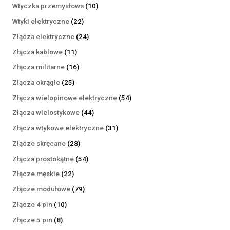
produktów
10
Wtyczka przemysłowa
10
produktów
22
Wtyki elektryczne
22
produkty
24
Złącza elektryczne
24
produkty
11
Złącza kablowe
11
produktów
16
Złącza militarne
16
produktów
25
Złącza okrągłe
25
produktów
54
Złącza wielopinowe elektryczne
54
produkty
44
Złącza wielostykowe
44
produkty
31
Złącza wtykowe elektryczne
31
produktów
28
Złącze skręcane
28
produktów
54
Złącza prostokątne
54
produkty
22
Złącze męskie
22
produkty
79
Złącze modułowe
79
produktów
10
Złącze 4 pin
10
produktów
8
Złącze 5 pin
8