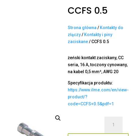
CCFS 0.5
Strona główna
/
Kontakty do
złączy
/
Kontakty i piny
zaciskane
/ CCFS 0.5
żeński kontakt zaciskany, CC
seria, 16 A, toczony cynowany,
na kabel 0,5 mm², AWG 20
Specyfikacja produktu:
https://www.ilme.com/en/view-
product/?
code=CCFS+0.5&pdf=1
ilość
CCFS
0.5