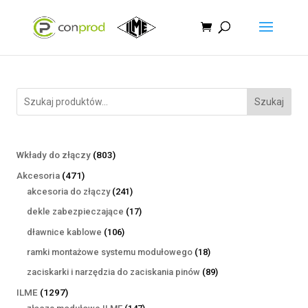
Szukaj
803
Wkłady do złączy
803
produkty
471
Akcesoria
471
produktów
241
akcesoria do złączy
241
produktów
17
dekle zabezpieczające
17
produktów
106
dławnice kablowe
106
produktów
18
ramki montażowe systemu modułowego
18
produktów
89
zaciskarki i narzędzia do zaciskania pinów
89
produktów
1297
ILME
1297
produktów
147