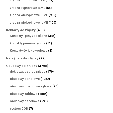
złącza modułowe ILME
147
produktów
55
złącza sygnałowe ILME
55
produktów
959
złącza wielopinowe ILME
959
produktów
109
złącza wielopinowe ILME
109
produktów
405
Kontakty do złączy
405
produktów
346
Kontakty i piny zaciskane
346
produktów
51
kontakty pneumatyczne
51
produktów
8
Kontakty światłowodowe
8
produktów
97
Narzędzia do złączy
97
produktów
3768
Obudowy do złączy
3768
produktów
179
dekle zabezpieczające
179
produktów
1252
obudowy cokołowe
1252
produkty
90
obudowy cokołowe kątowe
90
produktów
1884
obudowy kablowe
1884
produkty
291
obudowy panelowe
291
produktów
7
system COB
7