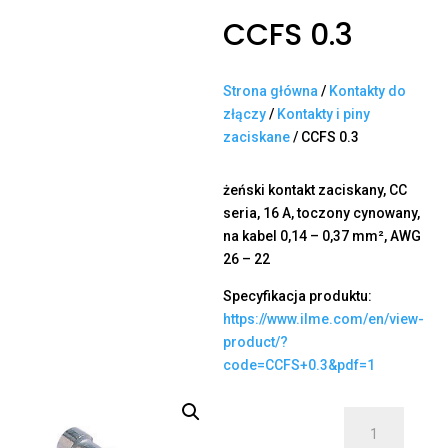
CCFS 0.3
Strona główna
/
Kontakty do
złączy
/
Kontakty i piny
zaciskane
/ CCFS 0.3
żeński kontakt zaciskany, CC
seria, 16 A, toczony cynowany,
na kabel 0,14 – 0,37 mm², AWG
26 – 22
Specyfikacja produktu:
https://www.ilme.com/en/view-
product/?
code=CCFS+0.3&pdf=1
ilość
CCFS