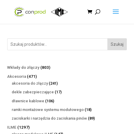
Szukaj
803
Wkłady do złączy
803
produkty
471
Akcesoria
471
produktów
241
akcesoria do złączy
241
produktów
17
dekle zabezpieczające
17
produktów
106
dławnice kablowe
106
produktów
18
ramki montażowe systemu modułowego
18
produktów
89
zaciskarki i narzędzia do zaciskania pinów
89
produktów
1297
ILME
1297
produktów
147