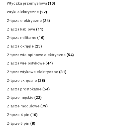
produktów
10
Wtyczka przemysłowa
10
produktów
22
Wtyki elektryczne
22
produkty
24
Złącza elektryczne
24
produkty
11
Złącza kablowe
11
produktów
16
Złącza militarne
16
produktów
25
Złącza okrągłe
25
produktów
54
Złącza wielopinowe elektryczne
54
produkty
44
Złącza wielostykowe
44
produkty
31
Złącza wtykowe elektryczne
31
produktów
28
Złącze skręcane
28
produktów
54
Złącza prostokątne
54
produkty
22
Złącze męskie
22
produkty
79
Złącze modułowe
79
produktów
10
Złącze 4 pin
10
produktów
8
Złącze 5 pin
8