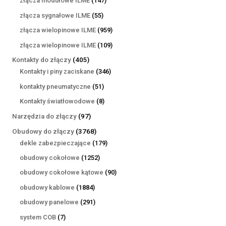
złącza modułowe ILME
147
produktów
55
złącza sygnałowe ILME
55
produktów
959
złącza wielopinowe ILME
959
produktów
109
złącza wielopinowe ILME
109
produktów
405
Kontakty do złączy
405
produktów
346
Kontakty i piny zaciskane
346
produktów
51
kontakty pneumatyczne
51
produktów
8
Kontakty światłowodowe
8
produktów
97
Narzędzia do złączy
97
produktów
3768
Obudowy do złączy
3768
produktów
179
dekle zabezpieczające
179
produktów
1252
obudowy cokołowe
1252
produkty
90
obudowy cokołowe kątowe
90
produktów
1884
obudowy kablowe
1884
produkty
291
obudowy panelowe
291
produktów
7
system COB
7