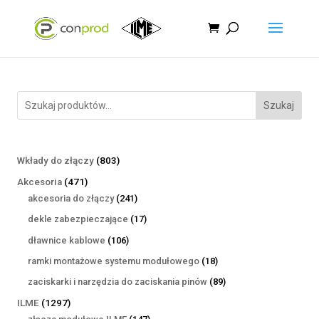
Szukaj
803
Wkłady do złączy
803
produkty
471
Akcesoria
471
produktów
241
akcesoria do złączy
241
produktów
17
dekle zabezpieczające
17
produktów
106
dławnice kablowe
106
produktów
18
ramki montażowe systemu modułowego
18
produktów
89
zaciskarki i narzędzia do zaciskania pinów
89
produktów
1297
ILME
1297
produktów
147