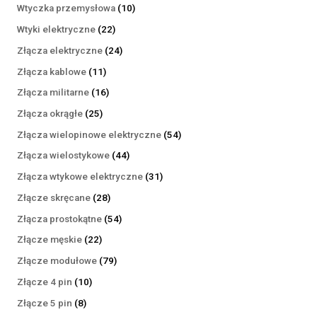
produktów
10
Wtyczka przemysłowa
10
produktów
22
Wtyki elektryczne
22
produkty
24
Złącza elektryczne
24
produkty
11
Złącza kablowe
11
produktów
16
Złącza militarne
16
produktów
25
Złącza okrągłe
25
produktów
54
Złącza wielopinowe elektryczne
54
produkty
44
Złącza wielostykowe
44
produkty
31
Złącza wtykowe elektryczne
31
produktów
28
Złącze skręcane
28
produktów
54
Złącza prostokątne
54
produkty
22
Złącze męskie
22
produkty
79
Złącze modułowe
79
produktów
10
Złącze 4 pin
10
produktów
8
Złącze 5 pin
8