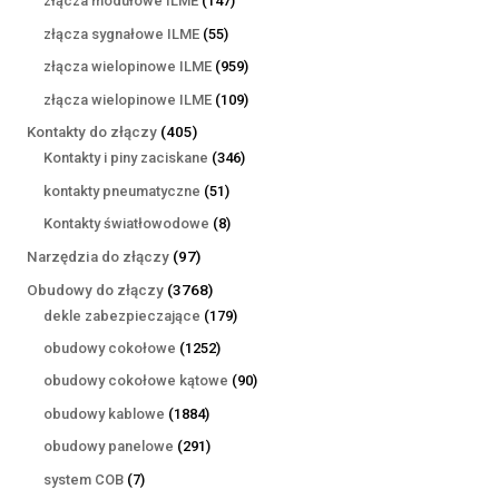
złącza modułowe ILME
147
produktów
55
złącza sygnałowe ILME
55
produktów
959
złącza wielopinowe ILME
959
produktów
109
złącza wielopinowe ILME
109
produktów
405
Kontakty do złączy
405
produktów
346
Kontakty i piny zaciskane
346
produktów
51
kontakty pneumatyczne
51
produktów
8
Kontakty światłowodowe
8
produktów
97
Narzędzia do złączy
97
produktów
3768
Obudowy do złączy
3768
produktów
179
dekle zabezpieczające
179
produktów
1252
obudowy cokołowe
1252
produkty
90
obudowy cokołowe kątowe
90
produktów
1884
obudowy kablowe
1884
produkty
291
obudowy panelowe
291
produktów
7
system COB
7