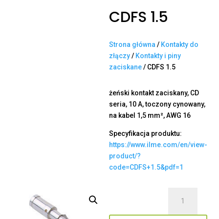
CDFS 1.5
Strona główna
/
Kontakty do
złączy
/
Kontakty i piny
zaciskane
/ CDFS 1.5
żeński kontakt zaciskany, CD
seria, 10 A, toczony cynowany,
na kabel 1,5 mm², AWG 16
Specyfikacja produktu:
https://www.ilme.com/en/view-
product/?
code=CDFS+1.5&pdf=1
ilość
CDFS
1.5