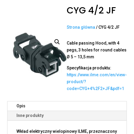
CYG 4/2 JF
Strona główna
/ CYG 4/2 JF
Cable passing Hood, with 4
pegs, 3 holes for round cables
Ø 5 – 13,5 mm
Specyfikacja produktu:
https://www.ilme.com/en/view-
product/?
code=CYG+4%2F2+JF&pdf=1
Opis
Inne produkty
Wkład elektryczny wielopinowy ILME, przeznaczony