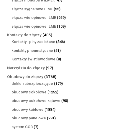
złącza modułowe ILME
147
produktów
55
złącza sygnałowe ILME
55
produktów
959
złącza wielopinowe ILME
959
produktów
109
złącza wielopinowe ILME
109
produktów
405
Kontakty do złączy
405
produktów
346
Kontakty i piny zaciskane
346
produktów
51
kontakty pneumatyczne
51
produktów
8
Kontakty światłowodowe
8
produktów
97
Narzędzia do złączy
97
produktów
3768
Obudowy do złączy
3768
produktów
179
dekle zabezpieczające
179
produktów
1252
obudowy cokołowe
1252
produkty
90
obudowy cokołowe kątowe
90
produktów
1884
obudowy kablowe
1884
produkty
291
obudowy panelowe
291
produktów
7
system COB
7