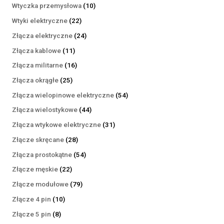
produktów
10
Wtyczka przemysłowa
10
produktów
22
Wtyki elektryczne
22
produkty
24
Złącza elektryczne
24
produkty
11
Złącza kablowe
11
produktów
16
Złącza militarne
16
produktów
25
Złącza okrągłe
25
produktów
54
Złącza wielopinowe elektryczne
54
produkty
44
Złącza wielostykowe
44
produkty
31
Złącza wtykowe elektryczne
31
produktów
28
Złącze skręcane
28
produktów
54
Złącza prostokątne
54
produkty
22
Złącze męskie
22
produkty
79
Złącze modułowe
79
produktów
10
Złącze 4 pin
10
produktów
8
Złącze 5 pin
8