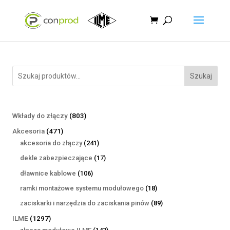
Szukaj
803
Wkłady do złączy
803
produkty
471
Akcesoria
471
produktów
241
akcesoria do złączy
241
produktów
17
dekle zabezpieczające
17
produktów
106
dławnice kablowe
106
produktów
18
ramki montażowe systemu modułowego
18
produktów
89
zaciskarki i narzędzia do zaciskania pinów
89
produktów
1297
ILME
1297
produktów
147