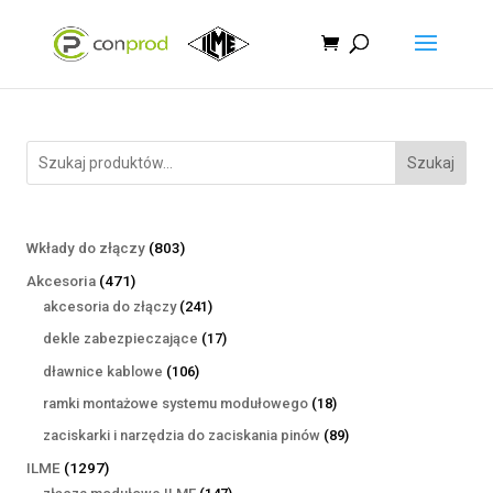
Szukaj
803
Wkłady do złączy
803
produkty
471
Akcesoria
471
produktów
241
akcesoria do złączy
241
produktów
17
dekle zabezpieczające
17
produktów
106
dławnice kablowe
106
produktów
18
ramki montażowe systemu modułowego
18
produktów
89
zaciskarki i narzędzia do zaciskania pinów
89
produktów
1297
ILME
1297
produktów
147