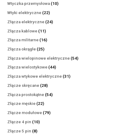
produktów
10
Wtyczka przemysłowa
10
produktów
22
Wtyki elektryczne
22
produkty
24
Złącza elektryczne
24
produkty
11
Złącza kablowe
11
produktów
16
Złącza militarne
16
produktów
25
Złącza okrągłe
25
produktów
54
Złącza wielopinowe elektryczne
54
produkty
44
Złącza wielostykowe
44
produkty
31
Złącza wtykowe elektryczne
31
produktów
28
Złącze skręcane
28
produktów
54
Złącza prostokątne
54
produkty
22
Złącze męskie
22
produkty
79
Złącze modułowe
79
produktów
10
Złącze 4 pin
10
produktów
8
Złącze 5 pin
8