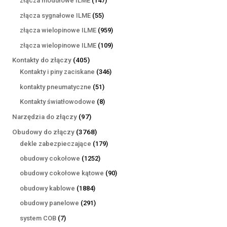
złącza modułowe ILME
147
produktów
55
złącza sygnałowe ILME
55
produktów
959
złącza wielopinowe ILME
959
produktów
109
złącza wielopinowe ILME
109
produktów
405
Kontakty do złączy
405
produktów
346
Kontakty i piny zaciskane
346
produktów
51
kontakty pneumatyczne
51
produktów
8
Kontakty światłowodowe
8
produktów
97
Narzędzia do złączy
97
produktów
3768
Obudowy do złączy
3768
produktów
179
dekle zabezpieczające
179
produktów
1252
obudowy cokołowe
1252
produkty
90
obudowy cokołowe kątowe
90
produktów
1884
obudowy kablowe
1884
produkty
291
obudowy panelowe
291
produktów
7
system COB
7