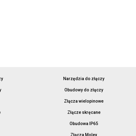
zy
Narzędzia do złączy
y
Obudowy do złączy
Złącza wielopinowe
e
Złącze skręcane
Obudowa IP65
Złącza Molex