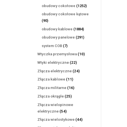
produktów
1252
obudowy cokołowe
1252
produkty
obudowy cokołowe kątowe
90
90
produktów
1884
obudowy kablowe
1884
produkty
291
obudowy panelowe
291
produktów
7
system COB
7
produktów
10
Wtyczka przemysłowa
10
produktów
22
Wtyki elektryczne
22
produkty
24
Złącza elektryczne
24
produkty
11
Złącza kablowe
11
produktów
16
Złącza militarne
16
produktów
25
Złącza okrągłe
25
produktów
Złącza wielopinowe
54
elektryczne
54
produkty
44
Złącza wielostykowe
44
produkty