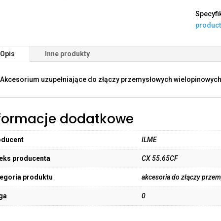
Specyfi
produc
Opis
Inne produkty
Akcesorium uzupełniające do złączy przemysłowych wielopinowych
formacje dodatkowe
oducent
ILME
eks producenta
CX 55.65CF
egoria produktu
akcesoria do złączy prze
ga
0