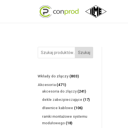
Szukaj
803
Wkłady do złączy
803
produkty
471
Akcesoria
471
produktów
241
akcesoria do złączy
241
produktów
17
dekle zabezpieczające
17
produktów
106
dławnice kablowe
106
produktów
ramki montażowe systemu
18
modułowego
18