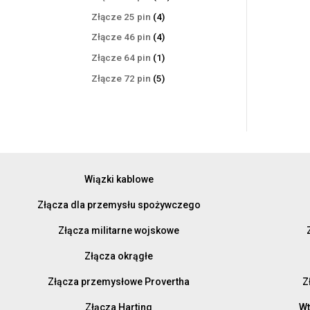
produktów
4
Złącze 25 pin
4
produkty
4
Złącze 46 pin
4
produkty
1
Złącze 64 pin
1
produkt
5
Złącze 72 pin
5
produktów
Wiązki kablowe
Złącza dla przemysłu spożywczego
Złącza militarne wojskowe
Złącza okrągłe
Złącza przemysłowe Provertha
Z
Złącza Harting
Wt