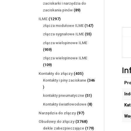
produktów
zaciskarki i narzędzia do
89
zaciskania pinów
89
produktów
1297
ILME
1297
produktów
147
złącza modułowe ILME
147
produktów
55
złącza sygnałowe ILME
55
produktów
złącza wielopinowe ILME
959
959
produktów
złącza wielopinowe ILME
109
109
In
produktów
405
Kontakty do złączy
405
produktów
Kontakty i piny zaciskane
346
Pr
346
produktów
Ind
51
kontakty pneumatyczne
51
produktów
8
Kontakty światłowodowe
8
Kat
produktów
97
Narzędzia do złączy
97
Wa
produktów
3768
Obudowy do złączy
3768
produktów
179
dekle zabezpieczające
179