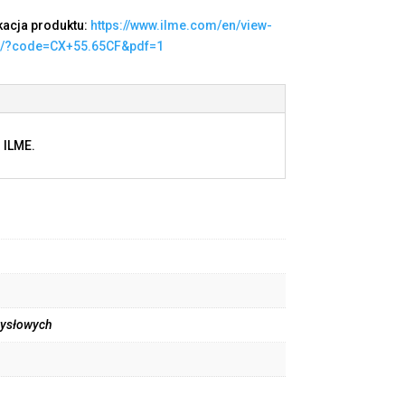
kacja produktu:
https://www.ilme.com/en/view-
t/?code=CX+55.65CF&pdf=1
 ILME.
mysłowych