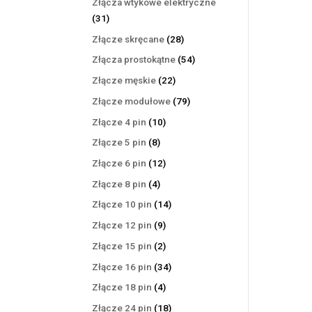
Złącza wtykowe elektryczne
31
31
produktów
28
Złącze skręcane
28
produktów
54
Złącza prostokątne
54
produkty
22
Złącze męskie
22
produkty
79
Złącze modułowe
79
produktów
10
Złącze 4 pin
10
produktów
8
Złącze 5 pin
8
produktów
12
Złącze 6 pin
12
produktów
4
Złącze 8 pin
4
produkty
14
Złącze 10 pin
14
produktów
9
Złącze 12 pin
9
produktów
2
Złącze 15 pin
2
produkty
34
Złącze 16 pin
34
produkty
4
Złącze 18 pin
4
produkty
18
Złącze 24 pin
18