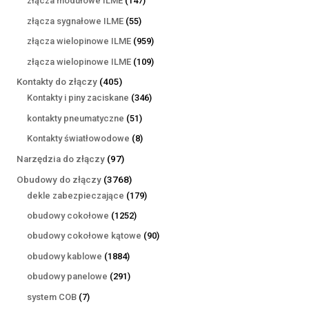
złącza modułowe ILME
147
produktów
55
złącza sygnałowe ILME
55
produktów
959
złącza wielopinowe ILME
959
produktów
109
złącza wielopinowe ILME
109
produktów
405
Kontakty do złączy
405
produktów
346
Kontakty i piny zaciskane
346
produktów
51
kontakty pneumatyczne
51
produktów
8
Kontakty światłowodowe
8
produktów
97
Narzędzia do złączy
97
produktów
3768
Obudowy do złączy
3768
produktów
179
dekle zabezpieczające
179
produktów
1252
obudowy cokołowe
1252
produkty
90
obudowy cokołowe kątowe
90
produktów
1884
obudowy kablowe
1884
produkty
291
obudowy panelowe
291
produktów
7
system COB
7