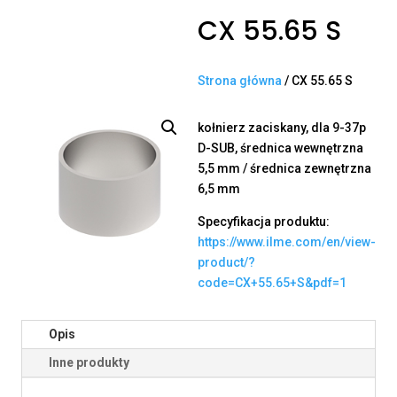
CX 55.65 S
Strona główna
/ CX 55.65 S
kołnierz zaciskany, dla 9-37p
D-SUB, średnica wewnętrzna
5,5 mm / średnica zewnętrzna
6,5 mm
Specyfikacja produktu:
https://www.ilme.com/en/view-
product/?
code=CX+55.65+S&pdf=1
Opis
Inne produkty