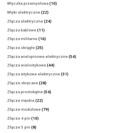
produktów
10
Wtyczka przemysłowa
10
produktów
22
Wtyki elektryczne
22
produkty
24
Złącza elektryczne
24
produkty
11
Złącza kablowe
11
produktów
16
Złącza militarne
16
produktów
25
Złącza okrągłe
25
produktów
54
Złącza wielopinowe elektryczne
54
produkty
44
Złącza wielostykowe
44
produkty
31
Złącza wtykowe elektryczne
31
produktów
28
Złącze skręcane
28
produktów
54
Złącza prostokątne
54
produkty
22
Złącze męskie
22
produkty
79
Złącze modułowe
79
produktów
10
Złącze 4 pin
10
produktów
8
Złącze 5 pin
8