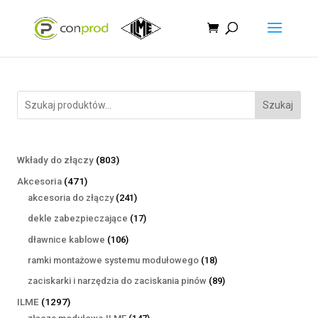
Szukaj
803
Wkłady do złączy
803
produkty
471
Akcesoria
471
produktów
241
akcesoria do złączy
241
produktów
17
dekle zabezpieczające
17
produktów
106
dławnice kablowe
106
produktów
18
ramki montażowe systemu modułowego
18
produktów
89
zaciskarki i narzędzia do zaciskania pinów
89
produktów
1297
ILME
1297
produktów
147