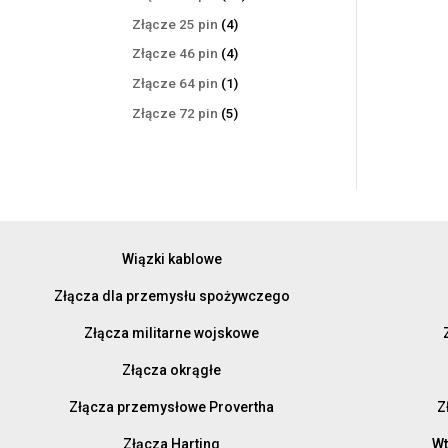
produktów
4
Złącze 25 pin
4
produkty
4
Złącze 46 pin
4
produkty
1
Złącze 64 pin
1
produkt
5
Złącze 72 pin
5
produktów
Wiązki kablowe
Złącza dla przemysłu spożywczego
Złącza militarne wojskowe
Złącza okrągłe
Złącza przemysłowe Provertha
Z
Złącza Harting
Wt