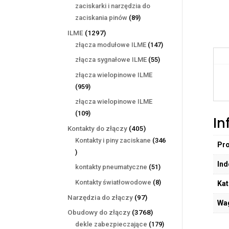
produktów
zaciskarki i narzędzia do
89
zaciskania pinów
89
produktów
1297
ILME
1297
produktów
147
złącza modułowe ILME
147
produktów
55
złącza sygnałowe ILME
55
produktów
złącza wielopinowe ILME
959
959
produktów
złącza wielopinowe ILME
109
109
In
produktów
405
Kontakty do złączy
405
produktów
Kontakty i piny zaciskane
346
Pr
346
produktów
Ind
51
kontakty pneumatyczne
51
produktów
8
Kontakty światłowodowe
8
Kat
produktów
97
Narzędzia do złączy
97
Wa
produktów
3768
Obudowy do złączy
3768
produktów
179
dekle zabezpieczające
179