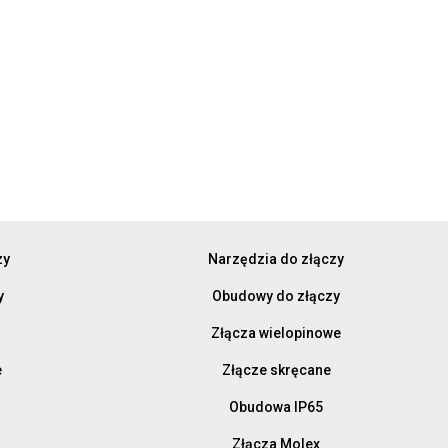
zy
Narzędzia do złączy
y
Obudowy do złączy
Złącza wielopinowe
e
Złącze skręcane
Obudowa IP65
Złącza Molex