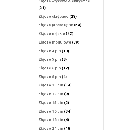
Złącza wtykowe elektryczne
31
31
produktów
28
Złącze skręcane
28
produktów
54
Złącza prostokątne
54
produkty
22
Złącze męskie
22
produkty
79
Złącze modułowe
79
produktów
10
Złącze 4 pin
10
produktów
8
Złącze 5 pin
8
produktów
12
Złącze 6 pin
12
produktów
4
Złącze 8 pin
4
produkty
14
Złącze 10 pin
14
produktów
9
Złącze 12 pin
9
produktów
2
Złącze 15 pin
2
produkty
34
Złącze 16 pin
34
produkty
4
Złącze 18 pin
4
produkty
18
Złącze 24 pin
18