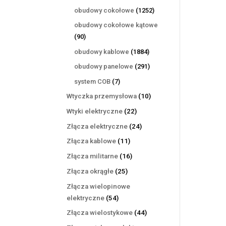
produktów
1252
obudowy cokołowe
1252
produkty
obudowy cokołowe kątowe
90
90
produktów
1884
obudowy kablowe
1884
produkty
291
obudowy panelowe
291
produktów
7
system COB
7
produktów
10
Wtyczka przemysłowa
10
produktów
22
Wtyki elektryczne
22
produkty
24
Złącza elektryczne
24
produkty
11
Złącza kablowe
11
produktów
16
Złącza militarne
16
produktów
25
Złącza okrągłe
25
produktów
Złącza wielopinowe
54
elektryczne
54
produkty
44
Złącza wielostykowe
44
produkty