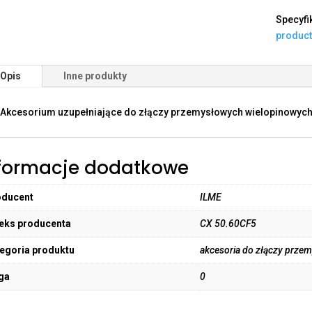
Specyfi
produc
Opis
Inne produkty
Akcesorium uzupełniające do złączy przemysłowych wielopinowych
formacje dodatkowe
oducent
ILME
eks producenta
CX 50.60CF5
egoria produktu
akcesoria do złączy prze
ga
0