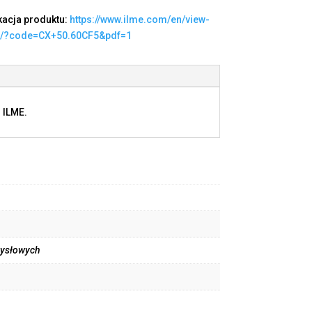
kacja produktu:
https://www.ilme.com/en/view-
t/?code=CX+50.60CF5&pdf=1
 ILME.
mysłowych