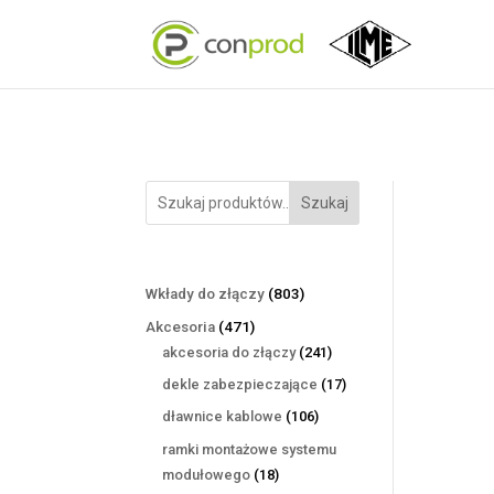
Szukaj
803
Wkłady do złączy
803
produkty
471
Akcesoria
471
produktów
241
akcesoria do złączy
241
produktów
17
dekle zabezpieczające
17
produktów
106
dławnice kablowe
106
produktów
ramki montażowe systemu
18
modułowego
18