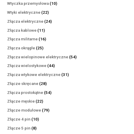
produktów
10
Wtyczka przemysłowa
10
produktów
22
Wtyki elektryczne
22
produkty
24
Złącza elektryczne
24
produkty
11
Złącza kablowe
11
produktów
16
Złącza militarne
16
produktów
25
Złącza okrągłe
25
produktów
54
Złącza wielopinowe elektryczne
54
produkty
44
Złącza wielostykowe
44
produkty
31
Złącza wtykowe elektryczne
31
produktów
28
Złącze skręcane
28
produktów
54
Złącza prostokątne
54
produkty
22
Złącze męskie
22
produkty
79
Złącze modułowe
79
produktów
10
Złącze 4 pin
10
produktów
8
Złącze 5 pin
8