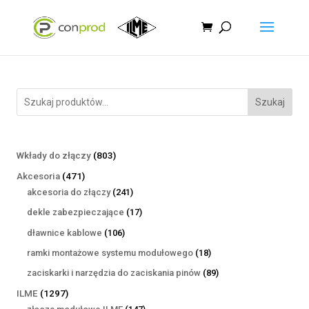
Szukaj
803
Wkłady do złączy
803
produkty
471
Akcesoria
471
produktów
241
akcesoria do złączy
241
produktów
17
dekle zabezpieczające
17
produktów
106
dławnice kablowe
106
produktów
18
ramki montażowe systemu modułowego
18
produktów
89
zaciskarki i narzędzia do zaciskania pinów
89
produktów
1297
ILME
1297
produktów
147