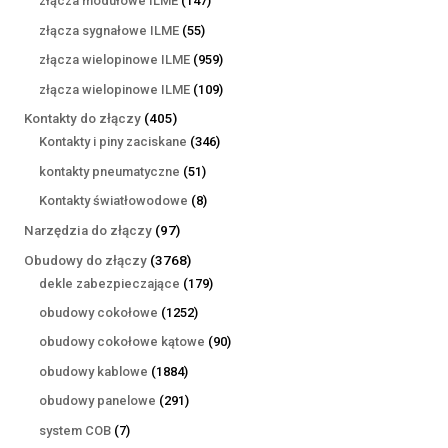
złącza modułowe ILME
147
produktów
55
złącza sygnałowe ILME
55
produktów
959
złącza wielopinowe ILME
959
produktów
109
złącza wielopinowe ILME
109
produktów
405
Kontakty do złączy
405
produktów
346
Kontakty i piny zaciskane
346
produktów
51
kontakty pneumatyczne
51
produktów
8
Kontakty światłowodowe
8
produktów
97
Narzędzia do złączy
97
produktów
3768
Obudowy do złączy
3768
produktów
179
dekle zabezpieczające
179
produktów
1252
obudowy cokołowe
1252
produkty
90
obudowy cokołowe kątowe
90
produktów
1884
obudowy kablowe
1884
produkty
291
obudowy panelowe
291
produktów
7
system COB
7