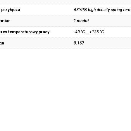
 przyłącza
AXYR® high density spring term
zmiar
1 moduł
res temperaturowy pracy
-40 °C … +125 °C
ga
0.167