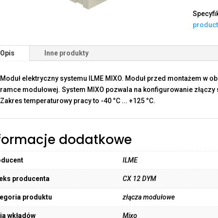
Specyfi
produc
Opis
Inne produkty
Moduł elektryczny systemu ILME MIXO. Moduł przed montażem w o
ramce modułowej. System MIXO pozwala na konfigurowanie złączy sp
Zakres temperaturowy pracy to -40 °C ... +125 °C.
formacje dodatkowe
oducent
ILME
eks producenta
CX 12 DYM
egoria produktu
złącza modułowe
ia wkładów
Mixo