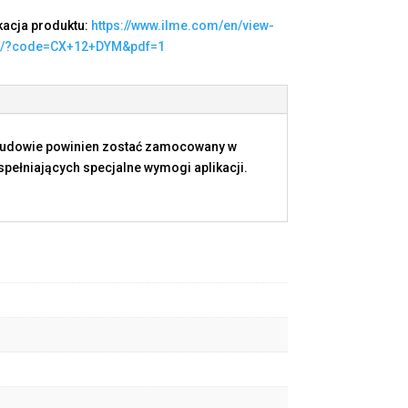
kacja produktu:
https://www.ilme.com/en/view-
t/?code=CX+12+DYM&pdf=1
budowie powinien zostać zamocowany w
ełniających specjalne wymogi aplikacji.