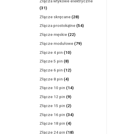
Złącza wtykowe elektryczne
31
31
produktów
28
Złącze skręcane
28
produktów
54
Złącza prostokątne
54
produkty
22
Złącze męskie
22
produkty
79
Złącze modułowe
79
produktów
10
Złącze 4 pin
10
produktów
8
Złącze 5 pin
8
produktów
12
Złącze 6 pin
12
produktów
4
Złącze 8 pin
4
produkty
14
Złącze 10 pin
14
produktów
9
Złącze 12 pin
9
produktów
2
Złącze 15 pin
2
produkty
34
Złącze 16 pin
34
produkty
4
Złącze 18 pin
4
produkty
18
Złącze 24 pin
18