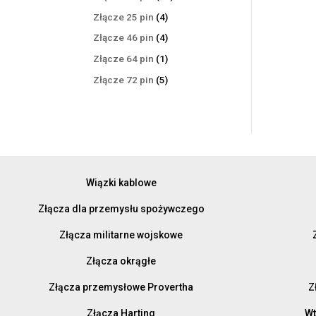
produktów
4
Złącze 25 pin
4
produkty
4
Złącze 46 pin
4
produkty
1
Złącze 64 pin
1
produkt
5
Złącze 72 pin
5
produktów
Wiązki kablowe
Złącza dla przemysłu spożywczego
Złącza militarne wojskowe
Złącza okrągłe
Złącza przemysłowe Provertha
Z
Złącza Harting
Wt