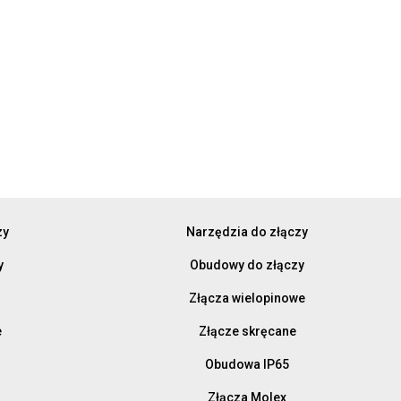
zy
Narzędzia do złączy
y
Obudowy do złączy
Złącza wielopinowe
e
Złącze skręcane
Obudowa IP65
Złącza Molex