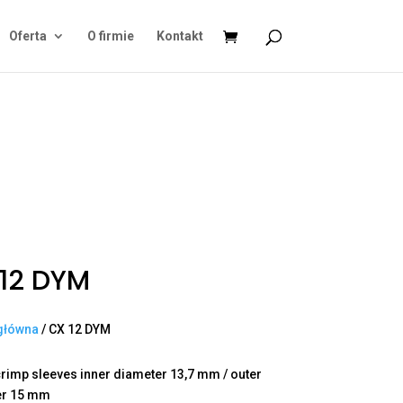
Oferta
O firmie
Kontakt
12 DYM
główna
/ CX 12 DYM
rimp sleeves inner diameter 13,7 mm / outer
er 15 mm