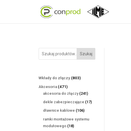
Szukaj
803
Wkłady do złączy
803
produkty
471
Akcesoria
471
produktów
241
akcesoria do złączy
241
produktów
17
dekle zabezpieczające
17
produktów
106
dławnice kablowe
106
produktów
ramki montażowe systemu
18
modułowego
18