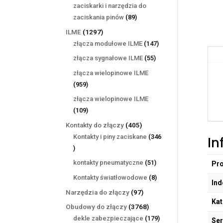
produktów
zaciskarki i narzędzia do
89
zaciskania pinów
89
produktów
1297
ILME
1297
produktów
147
złącza modułowe ILME
147
produktów
55
złącza sygnałowe ILME
55
produktów
złącza wielopinowe ILME
959
959
produktów
złącza wielopinowe ILME
109
109
produktów
405
Kontakty do złączy
405
produktów
Kontakty i piny zaciskane
346
In
346
produktów
51
kontakty pneumatyczne
51
Pr
produktów
8
Kontakty światłowodowe
8
Ind
produktów
97
Narzędzia do złączy
97
Kat
produktów
3768
Obudowy do złączy
3768
produktów
179
dekle zabezpieczające
179
Ser