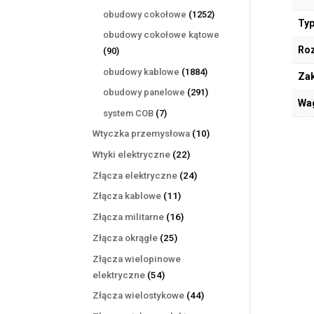
produktów
1252
obudowy cokołowe
1252
Typ
produkty
obudowy cokołowe kątowe
Ro
90
90
produktów
1884
obudowy kablowe
1884
Zak
produkty
291
obudowy panelowe
291
Wa
produktów
7
system COB
7
produktów
10
Wtyczka przemysłowa
10
produktów
22
Wtyki elektryczne
22
produkty
24
Złącza elektryczne
24
produkty
11
Złącza kablowe
11
produktów
16
Złącza militarne
16
produktów
25
Złącza okrągłe
25
produktów
Złącza wielopinowe
54
elektryczne
54
produkty
44
Złącza wielostykowe
44
produkty