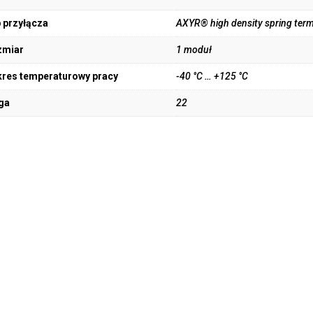
 przyłącza
AXYR® high density spring term
zmiar
1 moduł
res temperaturowy pracy
-40 °C … +125 °C
ga
22