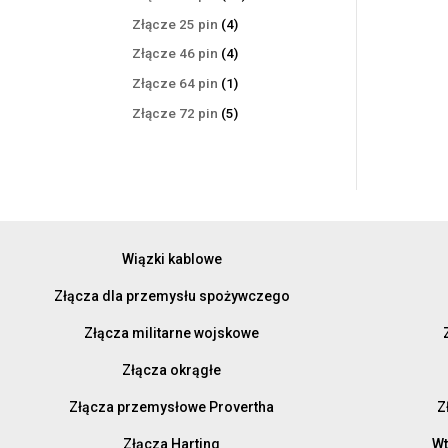
produktów
4
Złącze 25 pin
4
produkty
4
Złącze 46 pin
4
produkty
1
Złącze 64 pin
1
produkt
5
Złącze 72 pin
5
produktów
Wiązki kablowe
Złącza dla przemysłu spożywczego
Złącza militarne wojskowe
Złącza okrągłe
Złącza przemysłowe Provertha
Z
Złącza Harting
Wt