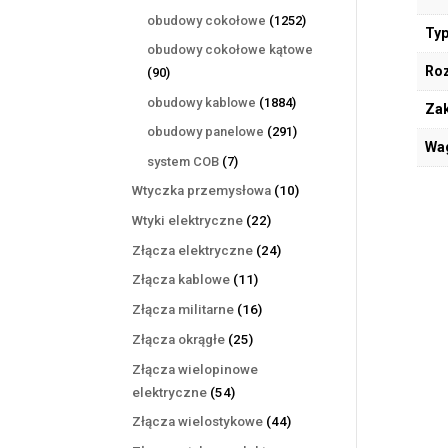
produktów
1252
obudowy cokołowe
1252
Typ
produkty
obudowy cokołowe kątowe
Ro
90
90
produktów
1884
obudowy kablowe
1884
Zak
produkty
291
obudowy panelowe
291
Wa
produktów
7
system COB
7
produktów
10
Wtyczka przemysłowa
10
produktów
22
Wtyki elektryczne
22
produkty
24
Złącza elektryczne
24
produkty
11
Złącza kablowe
11
produktów
16
Złącza militarne
16
produktów
25
Złącza okrągłe
25
produktów
Złącza wielopinowe
54
elektryczne
54
produkty
44
Złącza wielostykowe
44
produkty