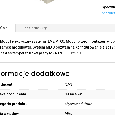
Specyfi
produc
Opis
Inne produkty
Moduł elektryczny systemu ILME MIXO. Moduł przed montażem w o
ramce modułowej. System MIXO pozwala na konfigurowanie złączy sp
Zakres temperaturowy pracy to -40 °C ... +125 °C.
formacje dodatkowe
oducent
ILME
eks producenta
CX 08 CYM
egoria produktu
złącza modułowe
ia wkładów
Mixo