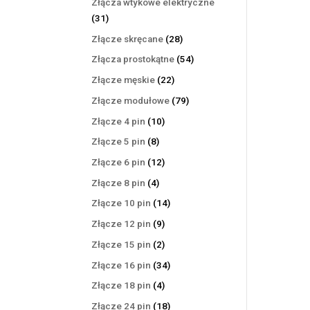
Złącza wtykowe elektryczne
31
31
produktów
28
Złącze skręcane
28
produktów
54
Złącza prostokątne
54
produkty
22
Złącze męskie
22
produkty
79
Złącze modułowe
79
produktów
10
Złącze 4 pin
10
produktów
8
Złącze 5 pin
8
produktów
12
Złącze 6 pin
12
produktów
4
Złącze 8 pin
4
produkty
14
Złącze 10 pin
14
produktów
9
Złącze 12 pin
9
produktów
2
Złącze 15 pin
2
produkty
34
Złącze 16 pin
34
produkty
4
Złącze 18 pin
4
produkty
18
Złącze 24 pin
18