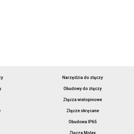
zy
Narzędzia do złączy
y
Obudowy do złączy
Złącza wielopinowe
e
Złącze skręcane
Obudowa IP65
Złącza Molex