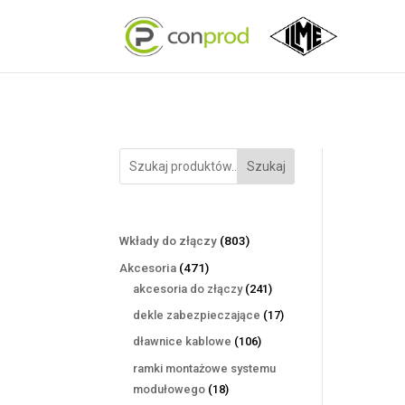
Szukaj
803
Wkłady do złączy
803
produkty
471
Akcesoria
471
produktów
241
akcesoria do złączy
241
produktów
17
dekle zabezpieczające
17
produktów
106
dławnice kablowe
106
produktów
ramki montażowe systemu
18
modułowego
18