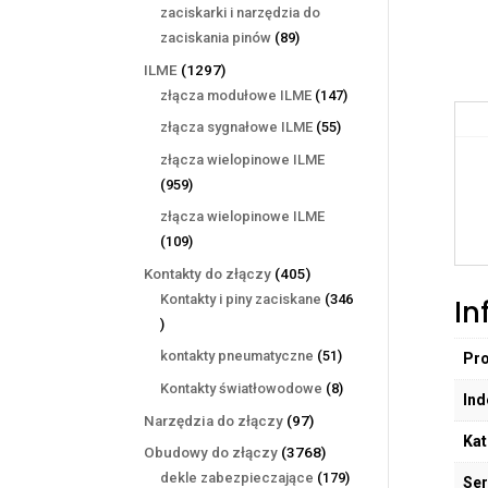
produktów
zaciskarki i narzędzia do
89
zaciskania pinów
89
produktów
1297
ILME
1297
produktów
147
złącza modułowe ILME
147
produktów
55
złącza sygnałowe ILME
55
produktów
złącza wielopinowe ILME
959
959
produktów
złącza wielopinowe ILME
109
109
produktów
405
Kontakty do złączy
405
produktów
Kontakty i piny zaciskane
346
In
346
produktów
51
kontakty pneumatyczne
51
Pr
produktów
8
Kontakty światłowodowe
8
Ind
produktów
97
Narzędzia do złączy
97
Kat
produktów
3768
Obudowy do złączy
3768
produktów
179
dekle zabezpieczające
179
Ser