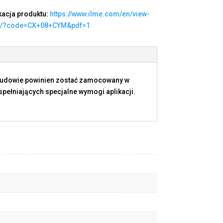
kacja produktu:
https://www.ilme.com/en/view-
t/?code=CX+08+CYM&pdf=1
budowie powinien zostać zamocowany w
ełniających specjalne wymogi aplikacji.