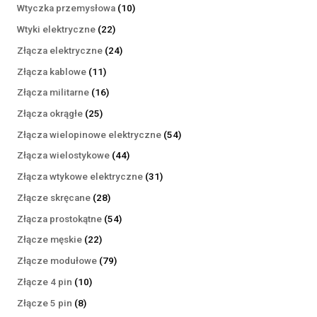
produktów
10
Wtyczka przemysłowa
10
produktów
22
Wtyki elektryczne
22
produkty
24
Złącza elektryczne
24
produkty
11
Złącza kablowe
11
produktów
16
Złącza militarne
16
produktów
25
Złącza okrągłe
25
produktów
54
Złącza wielopinowe elektryczne
54
produkty
44
Złącza wielostykowe
44
produkty
31
Złącza wtykowe elektryczne
31
produktów
28
Złącze skręcane
28
produktów
54
Złącza prostokątne
54
produkty
22
Złącze męskie
22
produkty
79
Złącze modułowe
79
produktów
10
Złącze 4 pin
10
produktów
8
Złącze 5 pin
8