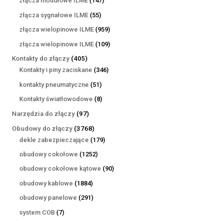
złącza modułowe ILME
147
produktów
55
złącza sygnałowe ILME
55
produktów
959
złącza wielopinowe ILME
959
produktów
109
złącza wielopinowe ILME
109
produktów
405
Kontakty do złączy
405
produktów
346
Kontakty i piny zaciskane
346
produktów
51
kontakty pneumatyczne
51
produktów
8
Kontakty światłowodowe
8
produktów
97
Narzędzia do złączy
97
produktów
3768
Obudowy do złączy
3768
produktów
179
dekle zabezpieczające
179
produktów
1252
obudowy cokołowe
1252
produkty
90
obudowy cokołowe kątowe
90
produktów
1884
obudowy kablowe
1884
produkty
291
obudowy panelowe
291
produktów
7
system COB
7