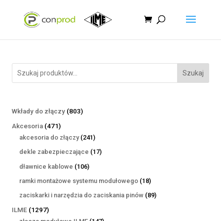
Szukaj
803
Wkłady do złączy
803
produkty
471
Akcesoria
471
produktów
241
akcesoria do złączy
241
produktów
17
dekle zabezpieczające
17
produktów
106
dławnice kablowe
106
produktów
18
ramki montażowe systemu modułowego
18
produktów
89
zaciskarki i narzędzia do zaciskania pinów
89
produktów
1297
ILME
1297
produktów
147