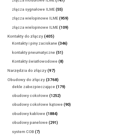
złącza modułowe ILME
147
produktów
55
złącza sygnałowe ILME
55
produktów
959
złącza wielopinowe ILME
959
produktów
109
złącza wielopinowe ILME
109
produktów
405
Kontakty do złączy
405
produktów
346
Kontakty i piny zaciskane
346
produktów
51
kontakty pneumatyczne
51
produktów
8
Kontakty światłowodowe
8
produktów
97
Narzędzia do złączy
97
produktów
3768
Obudowy do złączy
3768
produktów
179
dekle zabezpieczające
179
produktów
1252
obudowy cokołowe
1252
produkty
90
obudowy cokołowe kątowe
90
produktów
1884
obudowy kablowe
1884
produkty
291
obudowy panelowe
291
produktów
7
system COB
7