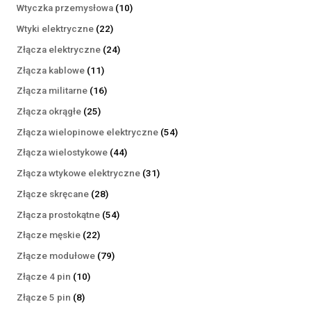
produktów
10
Wtyczka przemysłowa
10
produktów
22
Wtyki elektryczne
22
produkty
24
Złącza elektryczne
24
produkty
11
Złącza kablowe
11
produktów
16
Złącza militarne
16
produktów
25
Złącza okrągłe
25
produktów
54
Złącza wielopinowe elektryczne
54
produkty
44
Złącza wielostykowe
44
produkty
31
Złącza wtykowe elektryczne
31
produktów
28
Złącze skręcane
28
produktów
54
Złącza prostokątne
54
produkty
22
Złącze męskie
22
produkty
79
Złącze modułowe
79
produktów
10
Złącze 4 pin
10
produktów
8
Złącze 5 pin
8