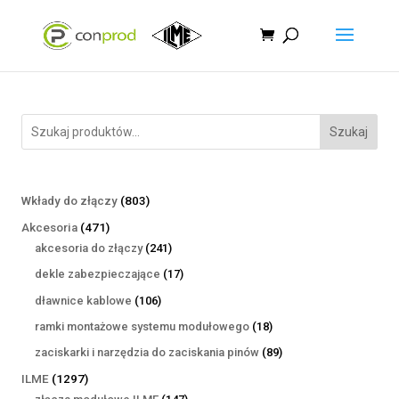
Szukaj
803
Wkłady do złączy
803
produkty
471
Akcesoria
471
produktów
241
akcesoria do złączy
241
produktów
17
dekle zabezpieczające
17
produktów
106
dławnice kablowe
106
produktów
18
ramki montażowe systemu modułowego
18
produktów
89
zaciskarki i narzędzia do zaciskania pinów
89
produktów
1297
ILME
1297
produktów
147