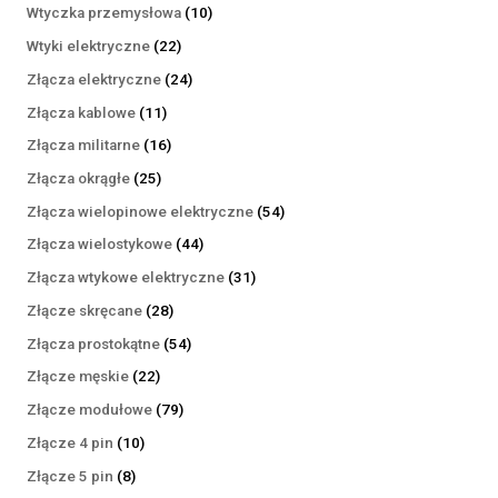
produktów
10
Wtyczka przemysłowa
10
produktów
22
Wtyki elektryczne
22
produkty
24
Złącza elektryczne
24
produkty
11
Złącza kablowe
11
produktów
16
Złącza militarne
16
produktów
25
Złącza okrągłe
25
produktów
54
Złącza wielopinowe elektryczne
54
produkty
44
Złącza wielostykowe
44
produkty
31
Złącza wtykowe elektryczne
31
produktów
28
Złącze skręcane
28
produktów
54
Złącza prostokątne
54
produkty
22
Złącze męskie
22
produkty
79
Złącze modułowe
79
produktów
10
Złącze 4 pin
10
produktów
8
Złącze 5 pin
8