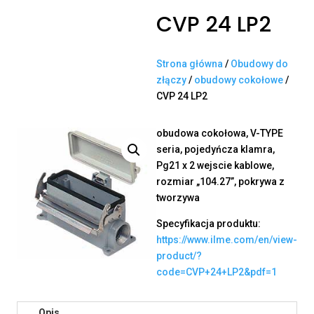
CVP 24 LP2
Strona główna
/
Obudowy do
złączy
/
obudowy cokołowe
/
CVP 24 LP2
obudowa cokołowa, V-TYPE
seria, pojedyńcza klamra,
Pg21 x 2 wejscie kablowe,
rozmiar „104.27”, pokrywa z
tworzywa
Specyfikacja produktu:
https://www.ilme.com/en/view-
product/?
code=CVP+24+LP2&pdf=1
Opis