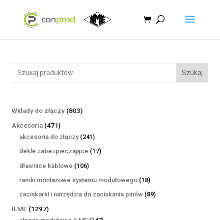
Szukaj
803
Wkłady do złączy
803
produkty
471
Akcesoria
471
produktów
241
akcesoria do złączy
241
produktów
17
dekle zabezpieczające
17
produktów
106
dławnice kablowe
106
produktów
18
ramki montażowe systemu modułowego
18
produktów
89
zaciskarki i narzędzia do zaciskania pinów
89
produktów
1297
ILME
1297
produktów
147