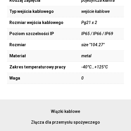
Rodzaj zapięcia
pojedyńcza klamra
Typ wejścia kablowego
wejście kablowe
Rozmiar wejścia kablowego
Pg21 x 2
Poziom szczelności IP
IP65 / IP66 / IP69
Rozmiar
size "104.27"
Materiał
metal
Zakres temperaturowy pracy
-40°C…+125°C
Waga
0
Wiązki kablowe
Złącza dla przemysłu spożywczego