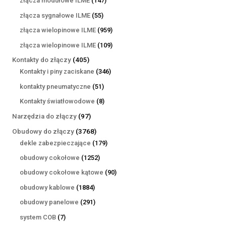
złącza modułowe ILME
147
produktów
55
złącza sygnałowe ILME
55
produktów
959
złącza wielopinowe ILME
959
produktów
109
złącza wielopinowe ILME
109
produktów
405
Kontakty do złączy
405
produktów
346
Kontakty i piny zaciskane
346
produktów
51
kontakty pneumatyczne
51
produktów
8
Kontakty światłowodowe
8
produktów
97
Narzędzia do złączy
97
produktów
3768
Obudowy do złączy
3768
produktów
179
dekle zabezpieczające
179
produktów
1252
obudowy cokołowe
1252
produkty
90
obudowy cokołowe kątowe
90
produktów
1884
obudowy kablowe
1884
produkty
291
obudowy panelowe
291
produktów
7
system COB
7