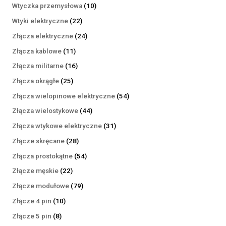
produktów
10
Wtyczka przemysłowa
10
produktów
22
Wtyki elektryczne
22
produkty
24
Złącza elektryczne
24
produkty
11
Złącza kablowe
11
produktów
16
Złącza militarne
16
produktów
25
Złącza okrągłe
25
produktów
54
Złącza wielopinowe elektryczne
54
produkty
44
Złącza wielostykowe
44
produkty
31
Złącza wtykowe elektryczne
31
produktów
28
Złącze skręcane
28
produktów
54
Złącza prostokątne
54
produkty
22
Złącze męskie
22
produkty
79
Złącze modułowe
79
produktów
10
Złącze 4 pin
10
produktów
8
Złącze 5 pin
8