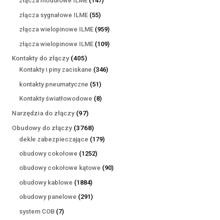
złącza modułowe ILME
147
produktów
55
złącza sygnałowe ILME
55
produktów
959
złącza wielopinowe ILME
959
produktów
109
złącza wielopinowe ILME
109
produktów
405
Kontakty do złączy
405
produktów
346
Kontakty i piny zaciskane
346
produktów
51
kontakty pneumatyczne
51
produktów
8
Kontakty światłowodowe
8
produktów
97
Narzędzia do złączy
97
produktów
3768
Obudowy do złączy
3768
produktów
179
dekle zabezpieczające
179
produktów
1252
obudowy cokołowe
1252
produkty
90
obudowy cokołowe kątowe
90
produktów
1884
obudowy kablowe
1884
produkty
291
obudowy panelowe
291
produktów
7
system COB
7