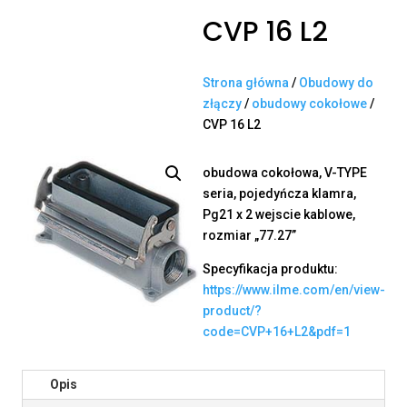
CVP 16 L2
Strona główna
/
Obudowy do
złączy
/
obudowy cokołowe
/
CVP 16 L2
obudowa cokołowa, V-TYPE
seria, pojedyńcza klamra,
Pg21 x 2 wejscie kablowe,
rozmiar „77.27”
Specyfikacja produktu:
https://www.ilme.com/en/view-
product/?
code=CVP+16+L2&pdf=1
Opis