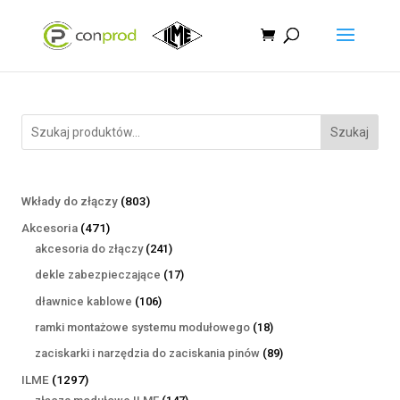
Szukaj
803
Wkłady do złączy
803
produkty
471
Akcesoria
471
produktów
241
akcesoria do złączy
241
produktów
17
dekle zabezpieczające
17
produktów
106
dławnice kablowe
106
produktów
18
ramki montażowe systemu modułowego
18
produktów
89
zaciskarki i narzędzia do zaciskania pinów
89
produktów
1297
ILME
1297
produktów
147