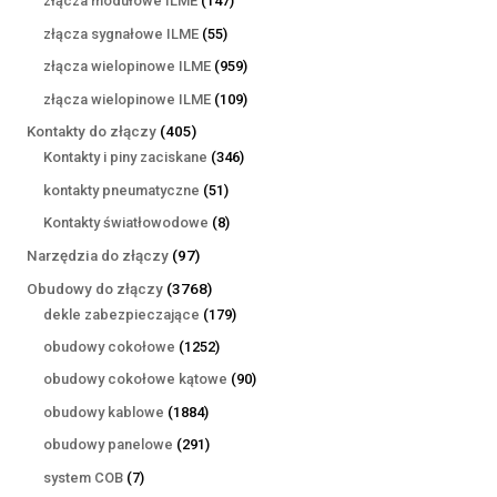
złącza modułowe ILME
147
produktów
55
złącza sygnałowe ILME
55
produktów
959
złącza wielopinowe ILME
959
produktów
109
złącza wielopinowe ILME
109
produktów
405
Kontakty do złączy
405
produktów
346
Kontakty i piny zaciskane
346
produktów
51
kontakty pneumatyczne
51
produktów
8
Kontakty światłowodowe
8
produktów
97
Narzędzia do złączy
97
produktów
3768
Obudowy do złączy
3768
produktów
179
dekle zabezpieczające
179
produktów
1252
obudowy cokołowe
1252
produkty
90
obudowy cokołowe kątowe
90
produktów
1884
obudowy kablowe
1884
produkty
291
obudowy panelowe
291
produktów
7
system COB
7