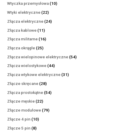
produktów
10
Wtyczka przemysłowa
10
produktów
22
Wtyki elektryczne
22
produkty
24
Złącza elektryczne
24
produkty
11
Złącza kablowe
11
produktów
16
Złącza militarne
16
produktów
25
Złącza okrągłe
25
produktów
54
Złącza wielopinowe elektryczne
54
produkty
44
Złącza wielostykowe
44
produkty
31
Złącza wtykowe elektryczne
31
produktów
28
Złącze skręcane
28
produktów
54
Złącza prostokątne
54
produkty
22
Złącze męskie
22
produkty
79
Złącze modułowe
79
produktów
10
Złącze 4 pin
10
produktów
8
Złącze 5 pin
8