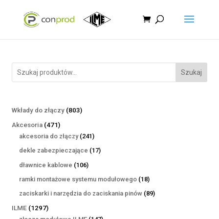
Szukaj
803
Wkłady do złączy
803
produkty
471
Akcesoria
471
produktów
241
akcesoria do złączy
241
produktów
17
dekle zabezpieczające
17
produktów
106
dławnice kablowe
106
produktów
18
ramki montażowe systemu modułowego
18
produktów
89
zaciskarki i narzędzia do zaciskania pinów
89
produktów
1297
ILME
1297
produktów
147