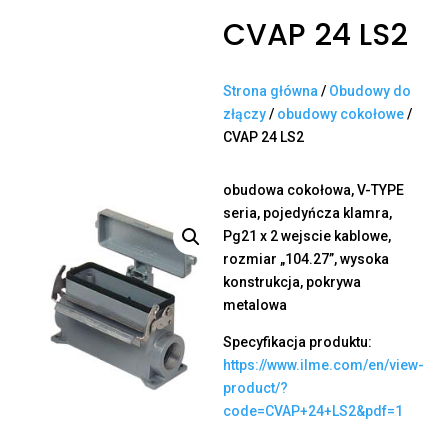
CVAP 24 LS2
Strona główna
/
Obudowy do
złączy
/
obudowy cokołowe
/
CVAP 24 LS2
obudowa cokołowa, V-TYPE
seria, pojedyńcza klamra,
Pg21 x 2 wejscie kablowe,
rozmiar „104.27”, wysoka
konstrukcja, pokrywa
metalowa
Specyfikacja produktu:
https://www.ilme.com/en/view-
product/?
code=CVAP+24+LS2&pdf=1