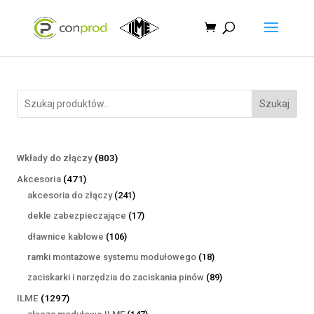
Szukaj
803
Wkłady do złączy
803
produkty
471
Akcesoria
471
produktów
241
akcesoria do złączy
241
produktów
17
dekle zabezpieczające
17
produktów
106
dławnice kablowe
106
produktów
18
ramki montażowe systemu modułowego
18
produktów
89
zaciskarki i narzędzia do zaciskania pinów
89
produktów
1297
ILME
1297
produktów
147