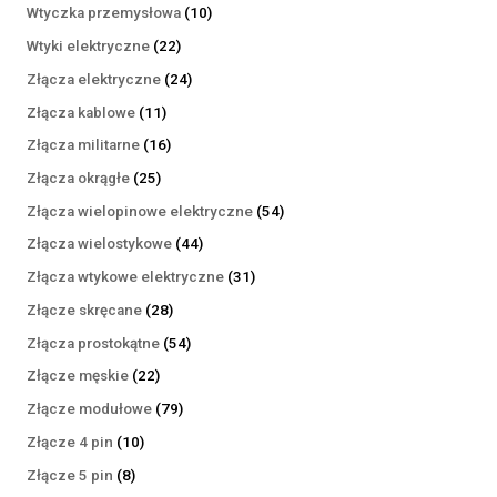
produktów
10
Wtyczka przemysłowa
10
produktów
22
Wtyki elektryczne
22
produkty
24
Złącza elektryczne
24
produkty
11
Złącza kablowe
11
produktów
16
Złącza militarne
16
produktów
25
Złącza okrągłe
25
produktów
54
Złącza wielopinowe elektryczne
54
produkty
44
Złącza wielostykowe
44
produkty
31
Złącza wtykowe elektryczne
31
produktów
28
Złącze skręcane
28
produktów
54
Złącza prostokątne
54
produkty
22
Złącze męskie
22
produkty
79
Złącze modułowe
79
produktów
10
Złącze 4 pin
10
produktów
8
Złącze 5 pin
8