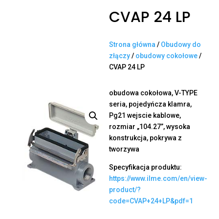
CVAP 24 LP
Strona główna
/
Obudowy do
złączy
/
obudowy cokołowe
/
CVAP 24 LP
obudowa cokołowa, V-TYPE
seria, pojedyńcza klamra,
Pg21 wejscie kablowe,
rozmiar „104.27”, wysoka
konstrukcja, pokrywa z
tworzywa
Specyfikacja produktu:
https://www.ilme.com/en/view-
product/?
code=CVAP+24+LP&pdf=1