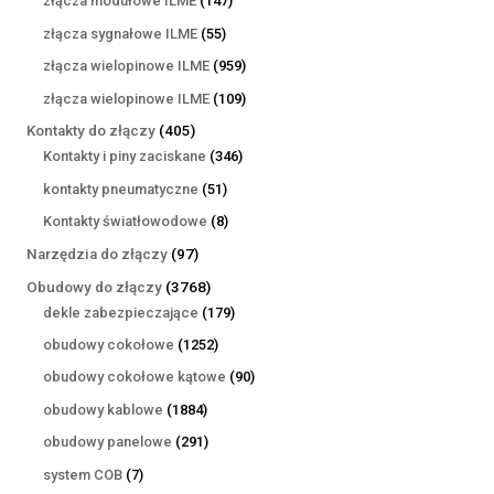
złącza modułowe ILME
147
produktów
55
złącza sygnałowe ILME
55
produktów
959
złącza wielopinowe ILME
959
produktów
109
złącza wielopinowe ILME
109
produktów
405
Kontakty do złączy
405
produktów
346
Kontakty i piny zaciskane
346
produktów
51
kontakty pneumatyczne
51
produktów
8
Kontakty światłowodowe
8
produktów
97
Narzędzia do złączy
97
produktów
3768
Obudowy do złączy
3768
produktów
179
dekle zabezpieczające
179
produktów
1252
obudowy cokołowe
1252
produkty
90
obudowy cokołowe kątowe
90
produktów
1884
obudowy kablowe
1884
produkty
291
obudowy panelowe
291
produktów
7
system COB
7