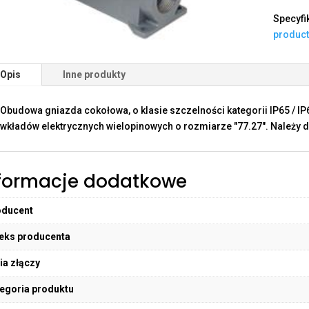
Specyfi
produc
Opis
Inne produkty
Obudowa gniazda cokołowa, o klasie szczelności kategorii IP65 / I
wkładów elektrycznych wielopinowych o rozmiarze "77.27". Należy d
formacje dodatkowe
oducent
eks producenta
ia złączy
egoria produktu