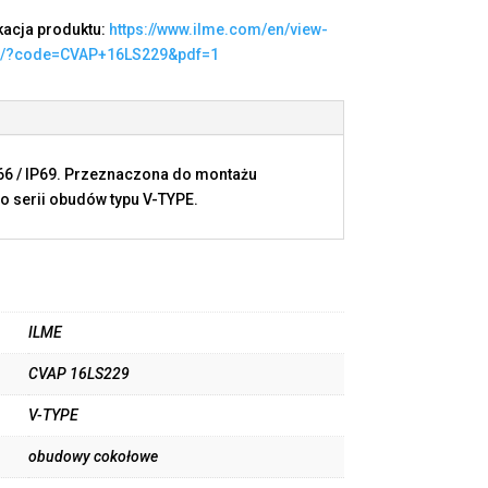
kacja produktu:
https://www.ilme.com/en/view-
t/?code=CVAP+16LS229&pdf=1
P66 / IP69. Przeznaczona do montażu
o serii obudów typu V-TYPE.
ILME
CVAP 16LS229
V-TYPE
obudowy cokołowe