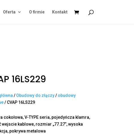
Oferta
O firmie
Kontakt
P 16LS229
główna
/
Obudowy do złączy
/
obudowy
we
/ CVAP 16LS229
 cokołowa, V-TYPE seria, pojedyńcza klamra,
2 wejscie kablowe, rozmiar „77.27”, wysoka
kcja, pokrywa metalowa