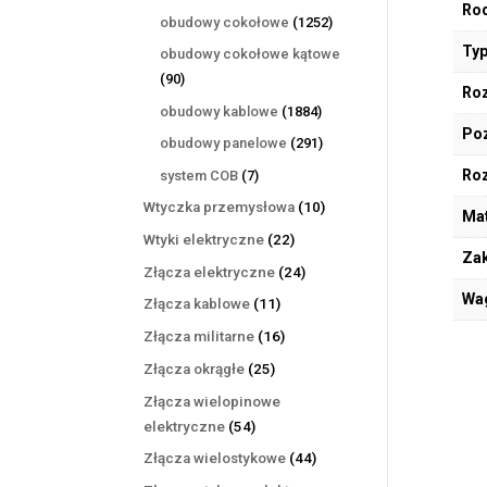
Rod
produktów
1252
obudowy cokołowe
1252
produkty
Typ
obudowy cokołowe kątowe
90
90
Roz
produktów
1884
obudowy kablowe
1884
Poz
produkty
291
obudowy panelowe
291
produktów
7
Ro
system COB
7
produktów
10
Wtyczka przemysłowa
10
Mat
produktów
22
Wtyki elektryczne
22
Zak
produkty
24
Złącza elektryczne
24
produkty
Wa
11
Złącza kablowe
11
produktów
16
Złącza militarne
16
produktów
25
Złącza okrągłe
25
produktów
Złącza wielopinowe
54
elektryczne
54
produkty
44
Złącza wielostykowe
44
produkty