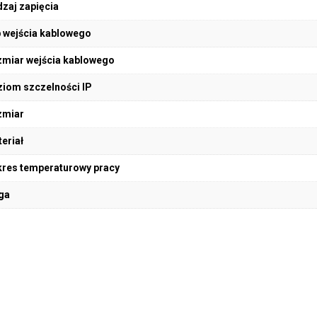
zaj zapięcia
 wejścia kablowego
miar wejścia kablowego
iom szczelności IP
zmiar
eriał
res temperaturowy pracy
ga