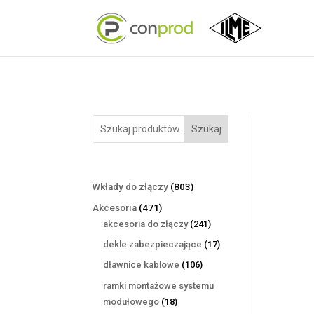
Szukaj
803
Wkłady do złączy
803
produkty
471
Akcesoria
471
produktów
241
akcesoria do złączy
241
produktów
17
dekle zabezpieczające
17
produktów
106
dławnice kablowe
106
produktów
ramki montażowe systemu
18
modułowego
18