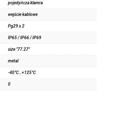
pojedyńcza klamra
wejście kablowe
Pg29 x 2
IP65 / IP66 / IP69
size "77.27"
metal
-40°C…+125°C
0