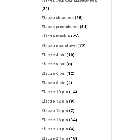
Złącza wtykowe elektryczne
31
31
produktów
28
Złącze skręcane
28
produktów
54
Złącza prostokątne
54
produkty
22
Złącze męskie
22
produkty
79
Złącze modułowe
79
produktów
10
Złącze 4 pin
10
produktów
8
Złącze 5 pin
8
produktów
12
Złącze 6 pin
12
produktów
4
Złącze 8 pin
4
produkty
14
Złącze 10 pin
14
produktów
9
Złącze 12 pin
9
produktów
2
Złącze 15 pin
2
produkty
34
Złącze 16 pin
34
produkty
4
Złącze 18 pin
4
produkty
18
Złącze 24 pin
18