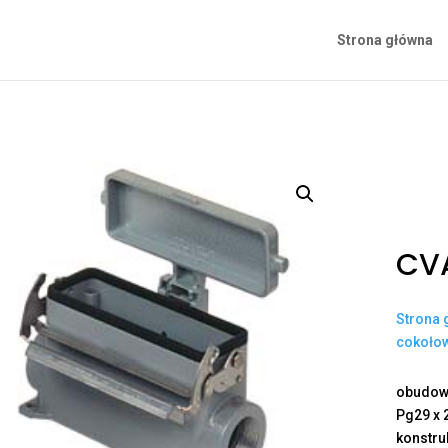
Strona główna
CVA
Strona 
cokoło
obudowa
Pg29 x 
konstru