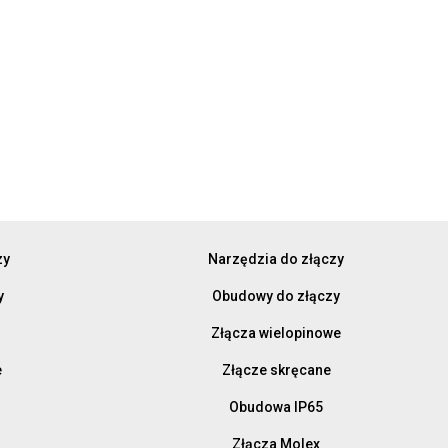
zy
Narzędzia do złączy
y
Obudowy do złączy
Złącza wielopinowe
e
Złącze skręcane
Obudowa IP65
Złącza Molex