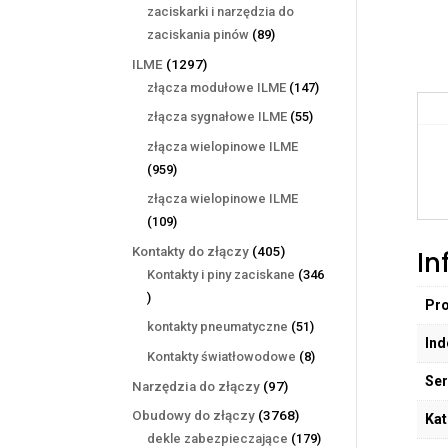
produktów
zaciskarki i narzędzia do
89
zaciskania pinów
89
produktów
1297
ILME
1297
produktów
147
złącza modułowe ILME
147
produktów
55
złącza sygnałowe ILME
55
produktów
złącza wielopinowe ILME
959
959
produktów
złącza wielopinowe ILME
109
109
produktów
405
Kontakty do złączy
405
In
produktów
Kontakty i piny zaciskane
346
346
Pr
produktów
51
kontakty pneumatyczne
51
Ind
produktów
8
Kontakty światłowodowe
8
produktów
Ser
97
Narzędzia do złączy
97
produktów
3768
Obudowy do złączy
3768
Kat
produktów
179
dekle zabezpieczające
179