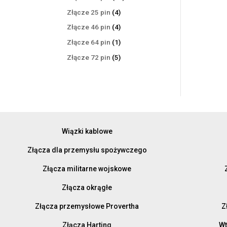
produktów
4
Złącze 25 pin
4
produkty
4
Złącze 46 pin
4
produkty
1
Złącze 64 pin
1
produkt
5
Złącze 72 pin
5
produktów
Wiązki kablowe
Złącza dla przemysłu spożywczego
Złącza militarne wojskowe
Złącza okrągłe
Złącza przemysłowe Provertha
Z
Złącza Harting
Wt