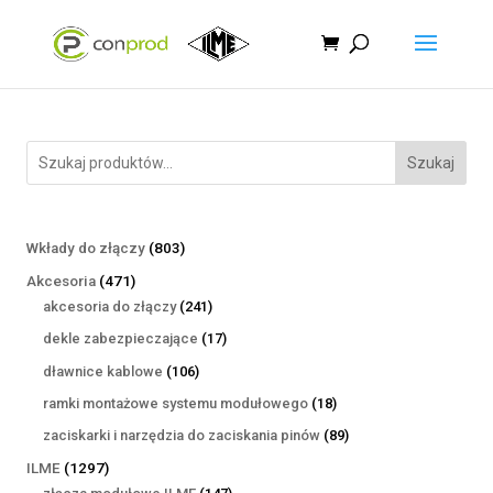
Szukaj
803
Wkłady do złączy
803
produkty
471
Akcesoria
471
produktów
241
akcesoria do złączy
241
produktów
17
dekle zabezpieczające
17
produktów
106
dławnice kablowe
106
produktów
18
ramki montażowe systemu modułowego
18
produktów
89
zaciskarki i narzędzia do zaciskania pinów
89
produktów
1297
ILME
1297
produktów
147