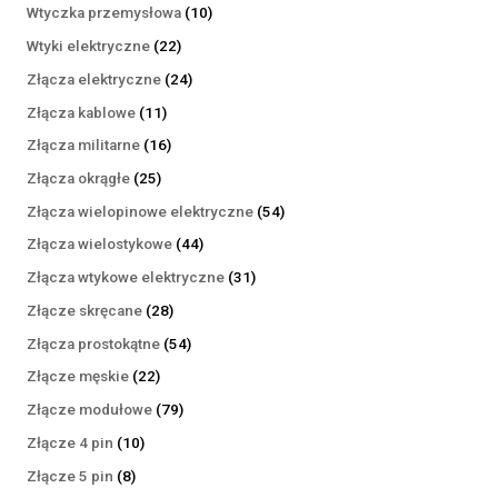
produktów
10
Wtyczka przemysłowa
10
produktów
22
Wtyki elektryczne
22
produkty
24
Złącza elektryczne
24
produkty
11
Złącza kablowe
11
produktów
16
Złącza militarne
16
produktów
25
Złącza okrągłe
25
produktów
54
Złącza wielopinowe elektryczne
54
produkty
44
Złącza wielostykowe
44
produkty
31
Złącza wtykowe elektryczne
31
produktów
28
Złącze skręcane
28
produktów
54
Złącza prostokątne
54
produkty
22
Złącze męskie
22
produkty
79
Złącze modułowe
79
produktów
10
Złącze 4 pin
10
produktów
8
Złącze 5 pin
8