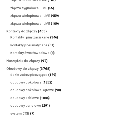
złącza modułowe ILME
147
produktów
55
złącza sygnałowe ILME
55
produktów
959
złącza wielopinowe ILME
959
produktów
109
złącza wielopinowe ILME
109
produktów
405
Kontakty do złączy
405
produktów
346
Kontakty i piny zaciskane
346
produktów
51
kontakty pneumatyczne
51
produktów
8
Kontakty światłowodowe
8
produktów
97
Narzędzia do złączy
97
produktów
3768
Obudowy do złączy
3768
produktów
179
dekle zabezpieczające
179
produktów
1252
obudowy cokołowe
1252
produkty
90
obudowy cokołowe kątowe
90
produktów
1884
obudowy kablowe
1884
produkty
291
obudowy panelowe
291
produktów
7
system COB
7