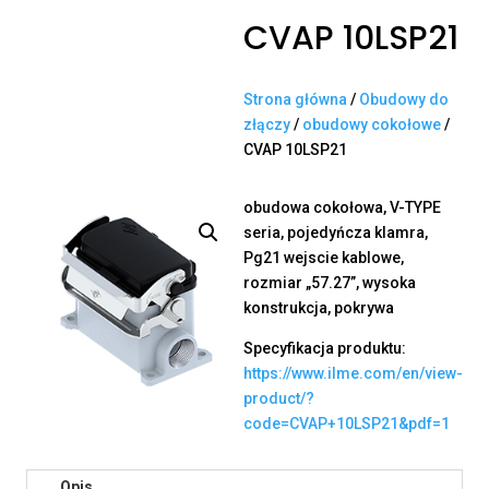
CVAP 10LSP21
Strona główna
/
Obudowy do
złączy
/
obudowy cokołowe
/
CVAP 10LSP21
obudowa cokołowa, V-TYPE
seria, pojedyńcza klamra,
Pg21 wejscie kablowe,
rozmiar „57.27”, wysoka
konstrukcja, pokrywa
Specyfikacja produktu:
https://www.ilme.com/en/view-
product/?
code=CVAP+10LSP21&pdf=1
Opis