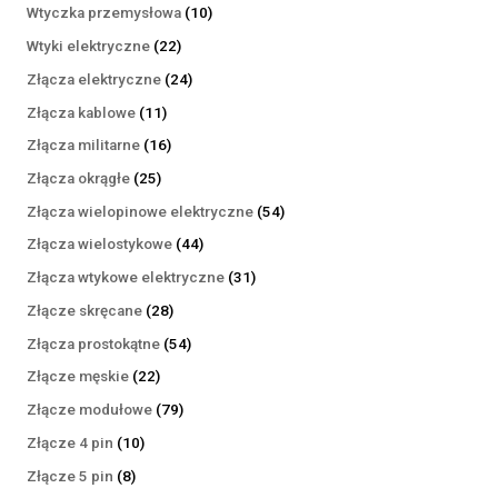
produktów
10
Wtyczka przemysłowa
10
produktów
22
Wtyki elektryczne
22
produkty
24
Złącza elektryczne
24
produkty
11
Złącza kablowe
11
produktów
16
Złącza militarne
16
produktów
25
Złącza okrągłe
25
produktów
54
Złącza wielopinowe elektryczne
54
produkty
44
Złącza wielostykowe
44
produkty
31
Złącza wtykowe elektryczne
31
produktów
28
Złącze skręcane
28
produktów
54
Złącza prostokątne
54
produkty
22
Złącze męskie
22
produkty
79
Złącze modułowe
79
produktów
10
Złącze 4 pin
10
produktów
8
Złącze 5 pin
8