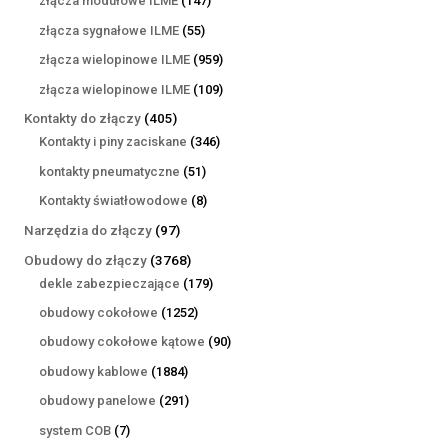
złącza modułowe ILME
147
produktów
55
złącza sygnałowe ILME
55
produktów
959
złącza wielopinowe ILME
959
produktów
109
złącza wielopinowe ILME
109
produktów
405
Kontakty do złączy
405
produktów
346
Kontakty i piny zaciskane
346
produktów
51
kontakty pneumatyczne
51
produktów
8
Kontakty światłowodowe
8
produktów
97
Narzędzia do złączy
97
produktów
3768
Obudowy do złączy
3768
produktów
179
dekle zabezpieczające
179
produktów
1252
obudowy cokołowe
1252
produkty
90
obudowy cokołowe kątowe
90
produktów
1884
obudowy kablowe
1884
produkty
291
obudowy panelowe
291
produktów
7
system COB
7