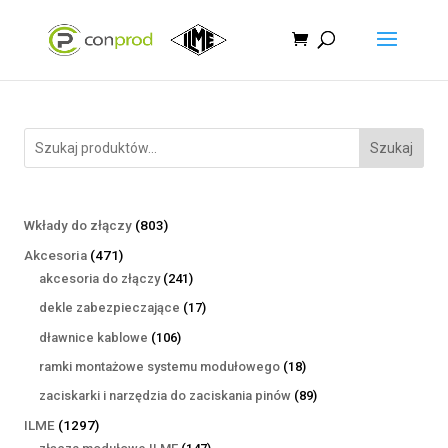
Szukaj
803
Wkłady do złączy
803
produkty
471
Akcesoria
471
produktów
241
akcesoria do złączy
241
produktów
17
dekle zabezpieczające
17
produktów
106
dławnice kablowe
106
produktów
18
ramki montażowe systemu modułowego
18
produktów
89
zaciskarki i narzędzia do zaciskania pinów
89
produktów
1297
ILME
1297
produktów
147