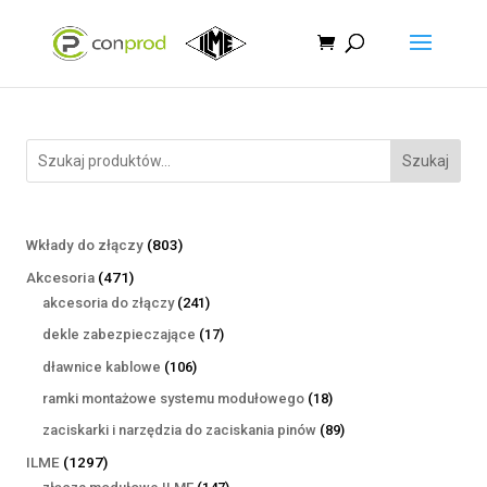
Szukaj
803
Wkłady do złączy
803
produkty
471
Akcesoria
471
produktów
241
akcesoria do złączy
241
produktów
17
dekle zabezpieczające
17
produktów
106
dławnice kablowe
106
produktów
18
ramki montażowe systemu modułowego
18
produktów
89
zaciskarki i narzędzia do zaciskania pinów
89
produktów
1297
ILME
1297
produktów
147