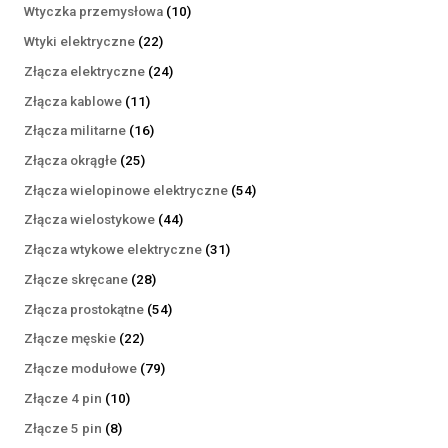
produktów
10
Wtyczka przemysłowa
10
produktów
22
Wtyki elektryczne
22
produkty
24
Złącza elektryczne
24
produkty
11
Złącza kablowe
11
produktów
16
Złącza militarne
16
produktów
25
Złącza okrągłe
25
produktów
54
Złącza wielopinowe elektryczne
54
produkty
44
Złącza wielostykowe
44
produkty
31
Złącza wtykowe elektryczne
31
produktów
28
Złącze skręcane
28
produktów
54
Złącza prostokątne
54
produkty
22
Złącze męskie
22
produkty
79
Złącze modułowe
79
produktów
10
Złącze 4 pin
10
produktów
8
Złącze 5 pin
8