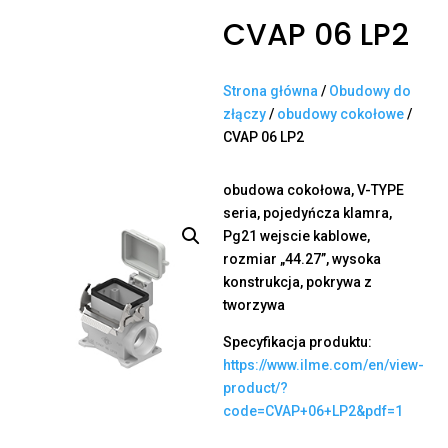
CVAP 06 LP2
Strona główna
/
Obudowy do
złączy
/
obudowy cokołowe
/
CVAP 06 LP2
obudowa cokołowa, V-TYPE
seria, pojedyńcza klamra,
Pg21 wejscie kablowe,
rozmiar „44.27”, wysoka
konstrukcja, pokrywa z
tworzywa
Specyfikacja produktu:
https://www.ilme.com/en/view-
product/?
code=CVAP+06+LP2&pdf=1