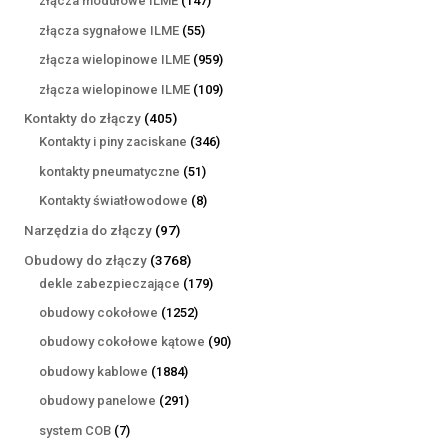
złącza modułowe ILME
147
produktów
55
złącza sygnałowe ILME
55
produktów
959
złącza wielopinowe ILME
959
produktów
109
złącza wielopinowe ILME
109
produktów
405
Kontakty do złączy
405
produktów
346
Kontakty i piny zaciskane
346
produktów
51
kontakty pneumatyczne
51
produktów
8
Kontakty światłowodowe
8
produktów
97
Narzędzia do złączy
97
produktów
3768
Obudowy do złączy
3768
produktów
179
dekle zabezpieczające
179
produktów
1252
obudowy cokołowe
1252
produkty
90
obudowy cokołowe kątowe
90
produktów
1884
obudowy kablowe
1884
produkty
291
obudowy panelowe
291
produktów
7
system COB
7