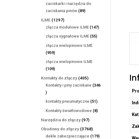
produktów
zaciskarki i narzędzia do
89
zaciskania pinów
89
produktów
1297
ILME
1297
produktów
147
złącza modułowe ILME
147
produktów
55
złącza sygnałowe ILME
55
produktów
złącza wielopinowe ILME
959
959
produktów
złącza wielopinowe ILME
109
109
In
produktów
405
Kontakty do złączy
405
produktów
Kontakty i piny zaciskane
346
Pr
346
produktów
51
kontakty pneumatyczne
51
Ind
produktów
8
Kontakty światłowodowe
8
Kat
produktów
97
Narzędzia do złączy
97
Zak
produktów
3768
Obudowy do złączy
3768
produktów
179
dekle zabezpieczające
179
Wa