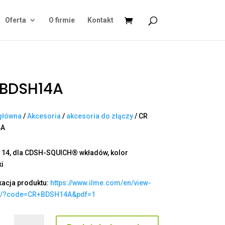
Oferta
O firmie
Kontakt
 BDSH14A
główna
/
Akcesoria
/
akcesoria do złączy
/ CR
4A
 14, dla CDSH-SQUICH® wkładów, kolor
ki
kacja produktu:
https://www.ilme.com/en/view-
t/?code=CR+BDSH14A&pdf=1
ilość