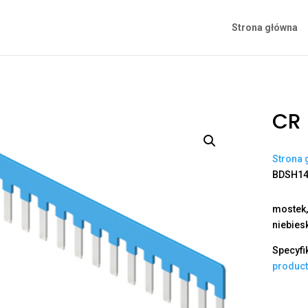
Strona główna
CR
Strona 
BDSH1
mostek,
niebies
Specyfi
produc