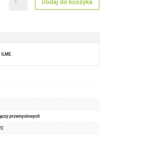
Dodaj do koszyka
CR
BDSH14A
 ILME.
złączy przemysłowych
°C