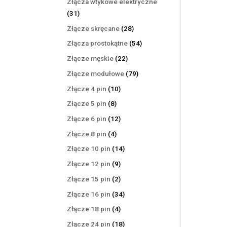
Złącza wtykowe elektryczne
31
31
produktów
28
Złącze skręcane
28
produktów
54
Złącza prostokątne
54
produkty
22
Złącze męskie
22
produkty
79
Złącze modułowe
79
produktów
10
Złącze 4 pin
10
produktów
8
Złącze 5 pin
8
produktów
12
Złącze 6 pin
12
produktów
4
Złącze 8 pin
4
produkty
14
Złącze 10 pin
14
produktów
9
Złącze 12 pin
9
produktów
2
Złącze 15 pin
2
produkty
34
Złącze 16 pin
34
produkty
4
Złącze 18 pin
4
produkty
18
Złącze 24 pin
18