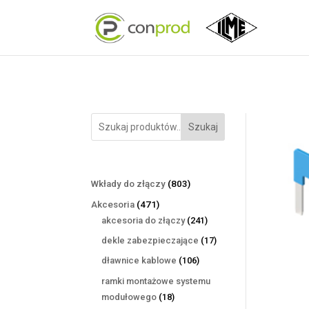
Szukaj
803
Wkłady do złączy
803
produkty
471
Akcesoria
471
produktów
241
akcesoria do złączy
241
produktów
17
dekle zabezpieczające
17
produktów
106
dławnice kablowe
106
produktów
ramki montażowe systemu
18
modułowego
18