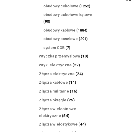
produktów
1252
obudowy cokołowe
1252
produkty
obudowy cokołowe kątowe
90
90
produktów
1884
obudowy kablowe
1884
produkty
291
obudowy panelowe
291
produktów
7
system COB
7
produktów
10
Wtyczka przemysłowa
10
produktów
22
Wtyki elektryczne
22
produkty
24
Złącza elektryczne
24
produkty
11
Złącza kablowe
11
produktów
16
Złącza militarne
16
produktów
25
Złącza okrągłe
25
produktów
Złącza wielopinowe
54
elektryczne
54
produkty
44
Złącza wielostykowe
44
produkty