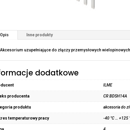
Opis
Inne produkty
Akcesorium uzupełniające do złączy przemysłowych wielopinowych
formacje dodatkowe
oducent
ILME
eks producenta
CR BDSH14A
egoria produktu
akcesoria do 
res temperaturowy pracy
-40 °C … +125 
ga
4