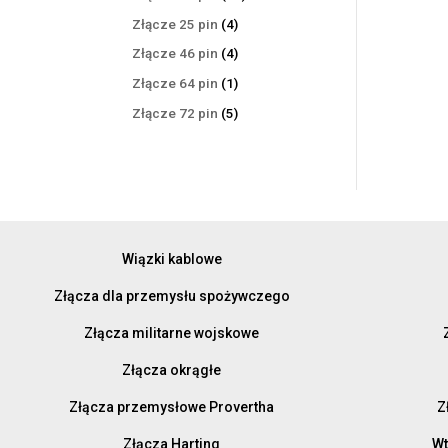
produktów
4
Złącze 25 pin
4
produkty
4
Złącze 46 pin
4
produkty
1
Złącze 64 pin
1
produkt
5
Złącze 72 pin
5
produktów
Wiązki kablowe
Złącza dla przemysłu spożywczego
Złącza militarne wojskowe
Złącza okrągłe
Złącza przemysłowe Provertha
Z
Złącza Harting
Wt