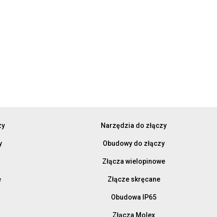
zy
Narzędzia do złączy
y
Obudowy do złączy
Złącza wielopinowe
e
Złącze skręcane
Obudowa IP65
Złącza Molex