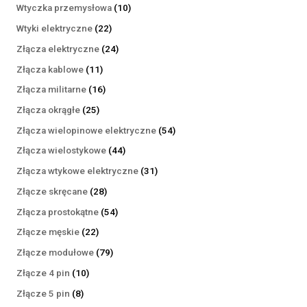
produktów
10
Wtyczka przemysłowa
10
produktów
22
Wtyki elektryczne
22
produkty
24
Złącza elektryczne
24
produkty
11
Złącza kablowe
11
produktów
16
Złącza militarne
16
produktów
25
Złącza okrągłe
25
produktów
54
Złącza wielopinowe elektryczne
54
produkty
44
Złącza wielostykowe
44
produkty
31
Złącza wtykowe elektryczne
31
produktów
28
Złącze skręcane
28
produktów
54
Złącza prostokątne
54
produkty
22
Złącze męskie
22
produkty
79
Złącze modułowe
79
produktów
10
Złącze 4 pin
10
produktów
8
Złącze 5 pin
8