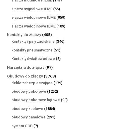
złącza modułowe ILME
147
produktów
55
złącza sygnałowe ILME
55
produktów
959
złącza wielopinowe ILME
959
produktów
109
złącza wielopinowe ILME
109
produktów
405
Kontakty do złączy
405
produktów
346
Kontakty i piny zaciskane
346
produktów
51
kontakty pneumatyczne
51
produktów
8
Kontakty światłowodowe
8
produktów
97
Narzędzia do złączy
97
produktów
3768
Obudowy do złączy
3768
produktów
179
dekle zabezpieczające
179
produktów
1252
obudowy cokołowe
1252
produkty
90
obudowy cokołowe kątowe
90
produktów
1884
obudowy kablowe
1884
produkty
291
obudowy panelowe
291
produktów
7
system COB
7