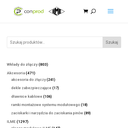
Szukaj
803
Wkłady do złączy
803
produkty
471
Akcesoria
471
produktów
241
akcesoria do złączy
241
produktów
17
dekle zabezpieczające
17
produktów
106
dławnice kablowe
106
produktów
18
ramki montażowe systemu modułowego
18
produktów
89
zaciskarki i narzędzia do zaciskania pinów
89
produktów
1297
ILME
1297
produktów
147