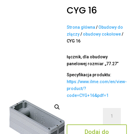
CYG 16
Strona główna
/
Obudowy do
złączy
/
obudowy cokołowe
/
CYG 16
łącznik, dla obudowy
panelowej rozmiar „77.27”
Specyfikacja produktu:
https://www.ilme.com/en/view-
product/?
code=CYG+16&pdf=1
ilość
CYG
16
Dodaj do