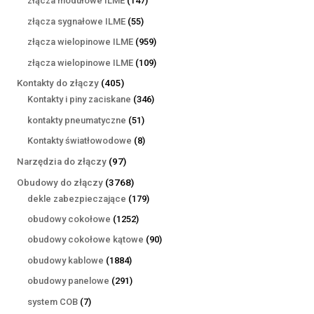
złącza modułowe ILME
147
produktów
55
złącza sygnałowe ILME
55
produktów
959
złącza wielopinowe ILME
959
produktów
109
złącza wielopinowe ILME
109
produktów
405
Kontakty do złączy
405
produktów
346
Kontakty i piny zaciskane
346
produktów
51
kontakty pneumatyczne
51
produktów
8
Kontakty światłowodowe
8
produktów
97
Narzędzia do złączy
97
produktów
3768
Obudowy do złączy
3768
produktów
179
dekle zabezpieczające
179
produktów
1252
obudowy cokołowe
1252
produkty
90
obudowy cokołowe kątowe
90
produktów
1884
obudowy kablowe
1884
produkty
291
obudowy panelowe
291
produktów
7
system COB
7