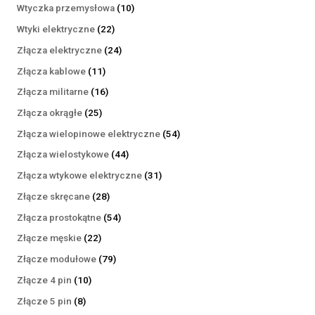
produktów
10
Wtyczka przemysłowa
10
produktów
22
Wtyki elektryczne
22
produkty
24
Złącza elektryczne
24
produkty
11
Złącza kablowe
11
produktów
16
Złącza militarne
16
produktów
25
Złącza okrągłe
25
produktów
54
Złącza wielopinowe elektryczne
54
produkty
44
Złącza wielostykowe
44
produkty
31
Złącza wtykowe elektryczne
31
produktów
28
Złącze skręcane
28
produktów
54
Złącza prostokątne
54
produkty
22
Złącze męskie
22
produkty
79
Złącze modułowe
79
produktów
10
Złącze 4 pin
10
produktów
8
Złącze 5 pin
8