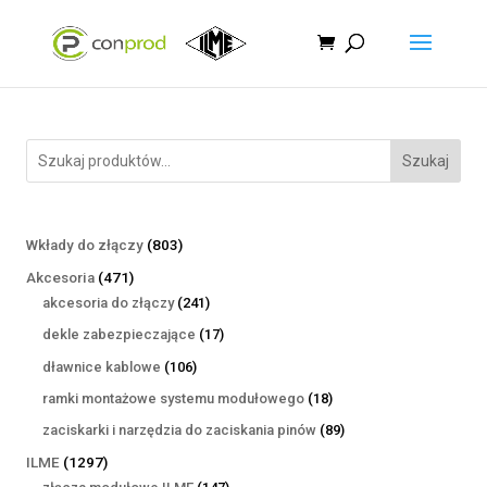
Szukaj
803
Wkłady do złączy
803
produkty
471
Akcesoria
471
produktów
241
akcesoria do złączy
241
produktów
17
dekle zabezpieczające
17
produktów
106
dławnice kablowe
106
produktów
18
ramki montażowe systemu modułowego
18
produktów
89
zaciskarki i narzędzia do zaciskania pinów
89
produktów
1297
ILME
1297
produktów
147