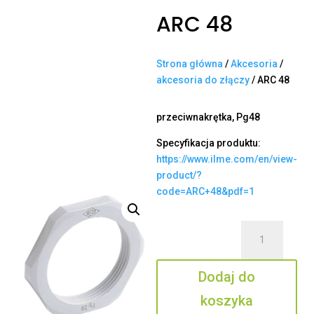
ARC 48
Strona główna
/
Akcesoria
/
akcesoria do złączy
/ ARC 48
przeciwnakrętka, Pg48
Specyfikacja produktu:
https://www.ilme.com/en/view-
product/?
code=ARC+48&pdf=1
ilość
ARC
48
Dodaj do
koszyka