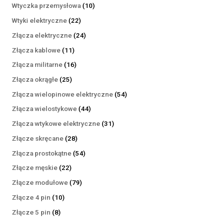
produktów
10
Wtyczka przemysłowa
10
produktów
22
Wtyki elektryczne
22
produkty
24
Złącza elektryczne
24
produkty
11
Złącza kablowe
11
produktów
16
Złącza militarne
16
produktów
25
Złącza okrągłe
25
produktów
54
Złącza wielopinowe elektryczne
54
produkty
44
Złącza wielostykowe
44
produkty
31
Złącza wtykowe elektryczne
31
produktów
28
Złącze skręcane
28
produktów
54
Złącza prostokątne
54
produkty
22
Złącze męskie
22
produkty
79
Złącze modułowe
79
produktów
10
Złącze 4 pin
10
produktów
8
Złącze 5 pin
8