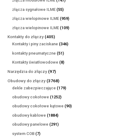
złącza modułowe ILME
147
produktów
55
złącza sygnałowe ILME
55
produktów
959
złącza wielopinowe ILME
959
produktów
109
złącza wielopinowe ILME
109
produktów
405
Kontakty do złączy
405
produktów
346
Kontakty i piny zaciskane
346
produktów
51
kontakty pneumatyczne
51
produktów
8
Kontakty światłowodowe
8
produktów
97
Narzędzia do złączy
97
produktów
3768
Obudowy do złączy
3768
produktów
179
dekle zabezpieczające
179
produktów
1252
obudowy cokołowe
1252
produkty
90
obudowy cokołowe kątowe
90
produktów
1884
obudowy kablowe
1884
produkty
291
obudowy panelowe
291
produktów
7
system COB
7