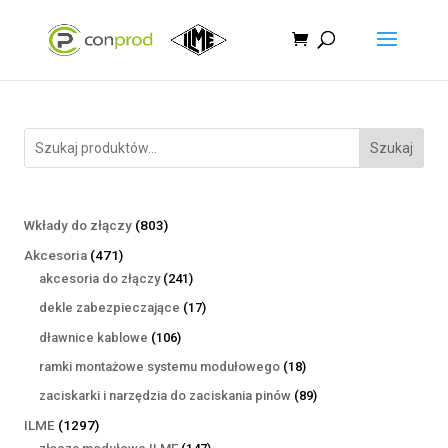
Szukaj
803
Wkłady do złączy
803
produkty
471
Akcesoria
471
produktów
241
akcesoria do złączy
241
produktów
17
dekle zabezpieczające
17
produktów
106
dławnice kablowe
106
produktów
18
ramki montażowe systemu modułowego
18
produktów
89
zaciskarki i narzędzia do zaciskania pinów
89
produktów
1297
ILME
1297
produktów
147