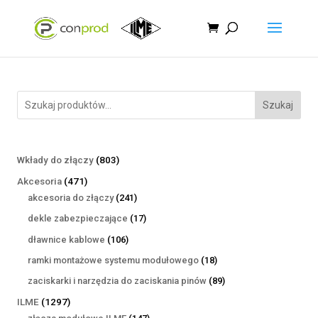
Szukaj
803
Wkłady do złączy
803
produkty
471
Akcesoria
471
produktów
241
akcesoria do złączy
241
produktów
17
dekle zabezpieczające
17
produktów
106
dławnice kablowe
106
produktów
18
ramki montażowe systemu modułowego
18
produktów
89
zaciskarki i narzędzia do zaciskania pinów
89
produktów
1297
ILME
1297
produktów
147