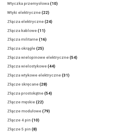
produktów
10
Wtyczka przemysłowa
10
produktów
22
Wtyki elektryczne
22
produkty
24
Złącza elektryczne
24
produkty
11
Złącza kablowe
11
produktów
16
Złącza militarne
16
produktów
25
Złącza okrągłe
25
produktów
54
Złącza wielopinowe elektryczne
54
produkty
44
Złącza wielostykowe
44
produkty
31
Złącza wtykowe elektryczne
31
produktów
28
Złącze skręcane
28
produktów
54
Złącza prostokątne
54
produkty
22
Złącze męskie
22
produkty
79
Złącze modułowe
79
produktów
10
Złącze 4 pin
10
produktów
8
Złącze 5 pin
8