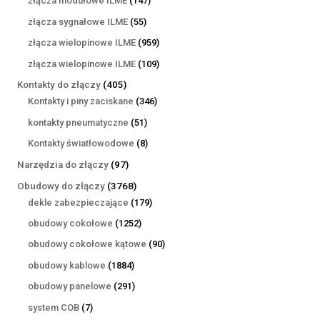
złącza modułowe ILME
147
produktów
55
złącza sygnałowe ILME
55
produktów
959
złącza wielopinowe ILME
959
produktów
109
złącza wielopinowe ILME
109
produktów
405
Kontakty do złączy
405
produktów
346
Kontakty i piny zaciskane
346
produktów
51
kontakty pneumatyczne
51
produktów
8
Kontakty światłowodowe
8
produktów
97
Narzędzia do złączy
97
produktów
3768
Obudowy do złączy
3768
produktów
179
dekle zabezpieczające
179
produktów
1252
obudowy cokołowe
1252
produkty
90
obudowy cokołowe kątowe
90
produktów
1884
obudowy kablowe
1884
produkty
291
obudowy panelowe
291
produktów
7
system COB
7