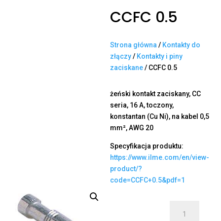
CCFC 0.5
Strona główna
/
Kontakty do
złączy
/
Kontakty i piny
zaciskane
/ CCFC 0.5
żeński kontakt zaciskany, CC
seria, 16 A, toczony,
konstantan (Cu Ni), na kabel 0,5
mm², AWG 20
Specyfikacja produktu:
https://www.ilme.com/en/view-
product/?
code=CCFC+0.5&pdf=1
ilość
CCFC