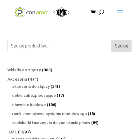
Szukaj
803
Wkłady do złączy
803
produkty
471
Akcesoria
471
produktów
241
akcesoria do złączy
241
produktów
17
dekle zabezpieczające
17
produktów
106
dławnice kablowe
106
produktów
18
ramki montażowe systemu modułowego
18
produktów
89
zaciskarki i narzędzia do zaciskania pinów
89
produktów
1297
ILME
1297
produktów
147