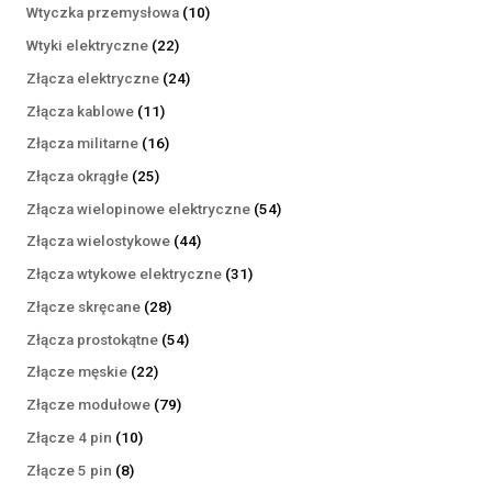
produktów
10
Wtyczka przemysłowa
10
produktów
22
Wtyki elektryczne
22
produkty
24
Złącza elektryczne
24
produkty
11
Złącza kablowe
11
produktów
16
Złącza militarne
16
produktów
25
Złącza okrągłe
25
produktów
54
Złącza wielopinowe elektryczne
54
produkty
44
Złącza wielostykowe
44
produkty
31
Złącza wtykowe elektryczne
31
produktów
28
Złącze skręcane
28
produktów
54
Złącza prostokątne
54
produkty
22
Złącze męskie
22
produkty
79
Złącze modułowe
79
produktów
10
Złącze 4 pin
10
produktów
8
Złącze 5 pin
8