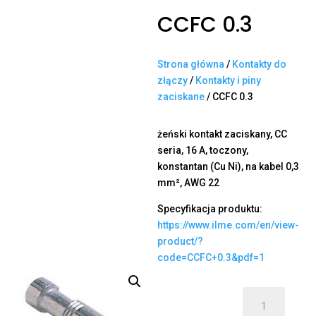
CCFC 0.3
Strona główna
/
Kontakty do
złączy
/
Kontakty i piny
zaciskane
/ CCFC 0.3
żeński kontakt zaciskany, CC
seria, 16 A, toczony,
konstantan (Cu Ni), na kabel 0,3
mm², AWG 22
Specyfikacja produktu:
https://www.ilme.com/en/view-
product/?
code=CCFC+0.3&pdf=1
ilość
CCFC