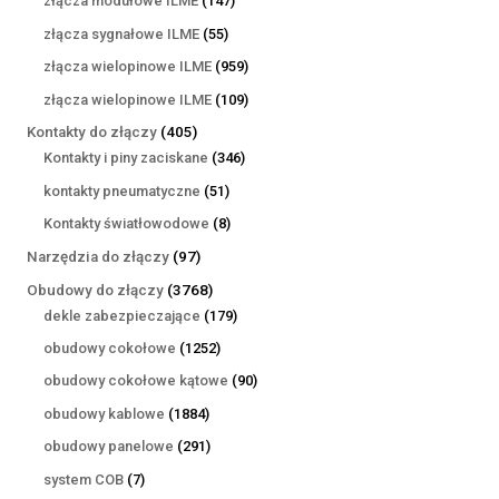
złącza modułowe ILME
147
produktów
55
złącza sygnałowe ILME
55
produktów
959
złącza wielopinowe ILME
959
produktów
109
złącza wielopinowe ILME
109
produktów
405
Kontakty do złączy
405
produktów
346
Kontakty i piny zaciskane
346
produktów
51
kontakty pneumatyczne
51
produktów
8
Kontakty światłowodowe
8
produktów
97
Narzędzia do złączy
97
produktów
3768
Obudowy do złączy
3768
produktów
179
dekle zabezpieczające
179
produktów
1252
obudowy cokołowe
1252
produkty
90
obudowy cokołowe kątowe
90
produktów
1884
obudowy kablowe
1884
produkty
291
obudowy panelowe
291
produktów
7
system COB
7