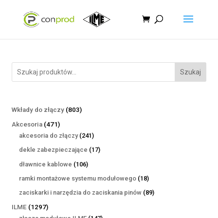
Szukaj
803
Wkłady do złączy
803
produkty
471
Akcesoria
471
produktów
241
akcesoria do złączy
241
produktów
17
dekle zabezpieczające
17
produktów
106
dławnice kablowe
106
produktów
18
ramki montażowe systemu modułowego
18
produktów
89
zaciskarki i narzędzia do zaciskania pinów
89
produktów
1297
ILME
1297
produktów
147