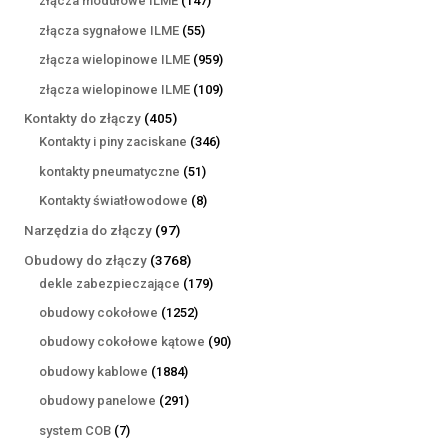
złącza modułowe ILME
147
produktów
55
złącza sygnałowe ILME
55
produktów
959
złącza wielopinowe ILME
959
produktów
109
złącza wielopinowe ILME
109
produktów
405
Kontakty do złączy
405
produktów
346
Kontakty i piny zaciskane
346
produktów
51
kontakty pneumatyczne
51
produktów
8
Kontakty światłowodowe
8
produktów
97
Narzędzia do złączy
97
produktów
3768
Obudowy do złączy
3768
produktów
179
dekle zabezpieczające
179
produktów
1252
obudowy cokołowe
1252
produkty
90
obudowy cokołowe kątowe
90
produktów
1884
obudowy kablowe
1884
produkty
291
obudowy panelowe
291
produktów
7
system COB
7