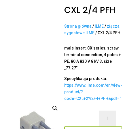
CXL 2/4 PFH
Strona główna
/
ILME
/
złącza
sygnałowe ILME
/ CXL 2/4 PFH
male insert, CX series, screw
terminal connection, 4 poles +
PE, 80 A 830 V 8 kV 3, size
„77.27”
Specyfikacja produktu:
https://www.ilme.com/en/view-
product/?
code=CXL+2%2F4+PFH&pdf=1
ilość
CXL
2/4