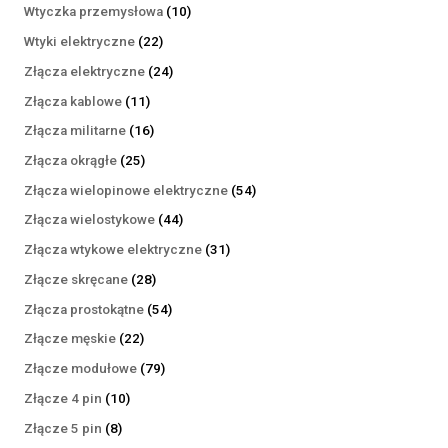
produktów
10
Wtyczka przemysłowa
10
produktów
22
Wtyki elektryczne
22
produkty
24
Złącza elektryczne
24
produkty
11
Złącza kablowe
11
produktów
16
Złącza militarne
16
produktów
25
Złącza okrągłe
25
produktów
54
Złącza wielopinowe elektryczne
54
produkty
44
Złącza wielostykowe
44
produkty
31
Złącza wtykowe elektryczne
31
produktów
28
Złącze skręcane
28
produktów
54
Złącza prostokątne
54
produkty
22
Złącze męskie
22
produkty
79
Złącze modułowe
79
produktów
10
Złącze 4 pin
10
produktów
8
Złącze 5 pin
8