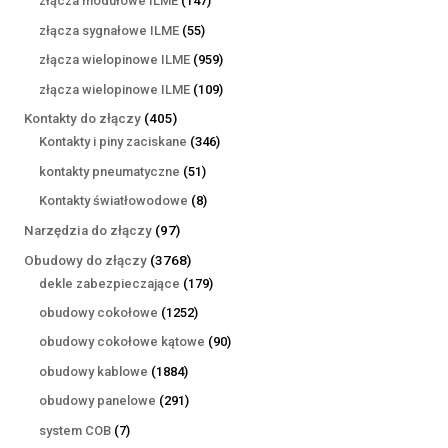
złącza modułowe ILME
147
produktów
55
złącza sygnałowe ILME
55
produktów
959
złącza wielopinowe ILME
959
produktów
109
złącza wielopinowe ILME
109
produktów
405
Kontakty do złączy
405
produktów
346
Kontakty i piny zaciskane
346
produktów
51
kontakty pneumatyczne
51
produktów
8
Kontakty światłowodowe
8
produktów
97
Narzędzia do złączy
97
produktów
3768
Obudowy do złączy
3768
produktów
179
dekle zabezpieczające
179
produktów
1252
obudowy cokołowe
1252
produkty
90
obudowy cokołowe kątowe
90
produktów
1884
obudowy kablowe
1884
produkty
291
obudowy panelowe
291
produktów
7
system COB
7