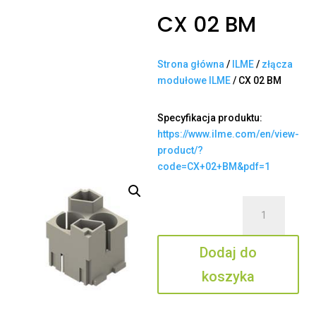
CX 02 BM
Strona główna
/
ILME
/
złącza
modułowe ILME
/ CX 02 BM
Specyfikacja produktu:
https://www.ilme.com/en/view-
product/?
code=CX+02+BM&pdf=1
ilość
CX
02
Dodaj do
BM
koszyka