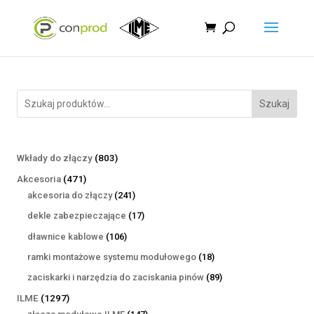
Szukaj
803
Wkłady do złączy
803
produkty
471
Akcesoria
471
produktów
241
akcesoria do złączy
241
produktów
17
dekle zabezpieczające
17
produktów
106
dławnice kablowe
106
produktów
18
ramki montażowe systemu modułowego
18
produktów
89
zaciskarki i narzędzia do zaciskania pinów
89
produktów
1297
ILME
1297
produktów
147