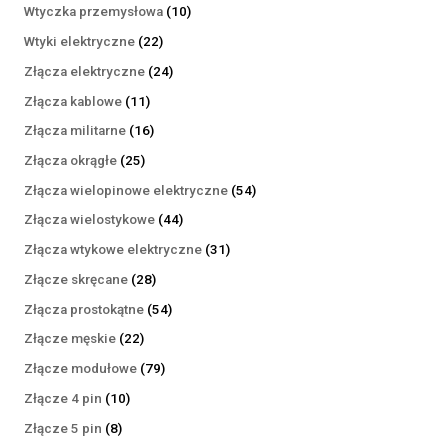
produktów
10
Wtyczka przemysłowa
10
produktów
22
Wtyki elektryczne
22
produkty
24
Złącza elektryczne
24
produkty
11
Złącza kablowe
11
produktów
16
Złącza militarne
16
produktów
25
Złącza okrągłe
25
produktów
54
Złącza wielopinowe elektryczne
54
produkty
44
Złącza wielostykowe
44
produkty
31
Złącza wtykowe elektryczne
31
produktów
28
Złącze skręcane
28
produktów
54
Złącza prostokątne
54
produkty
22
Złącze męskie
22
produkty
79
Złącze modułowe
79
produktów
10
Złącze 4 pin
10
produktów
8
Złącze 5 pin
8