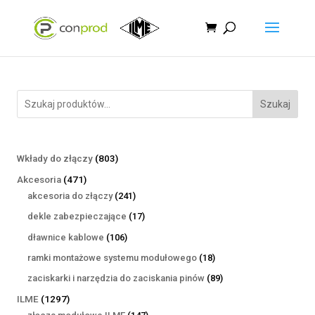
Szukaj
803
Wkłady do złączy
803
produkty
471
Akcesoria
471
produktów
241
akcesoria do złączy
241
produktów
17
dekle zabezpieczające
17
produktów
106
dławnice kablowe
106
produktów
18
ramki montażowe systemu modułowego
18
produktów
89
zaciskarki i narzędzia do zaciskania pinów
89
produktów
1297
ILME
1297
produktów
147