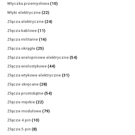
produktów
10
Wtyczka przemysłowa
10
produktów
22
Wtyki elektryczne
22
produkty
24
Złącza elektryczne
24
produkty
11
Złącza kablowe
11
produktów
16
Złącza militarne
16
produktów
25
Złącza okrągłe
25
produktów
54
Złącza wielopinowe elektryczne
54
produkty
44
Złącza wielostykowe
44
produkty
31
Złącza wtykowe elektryczne
31
produktów
28
Złącze skręcane
28
produktów
54
Złącza prostokątne
54
produkty
22
Złącze męskie
22
produkty
79
Złącze modułowe
79
produktów
10
Złącze 4 pin
10
produktów
8
Złącze 5 pin
8