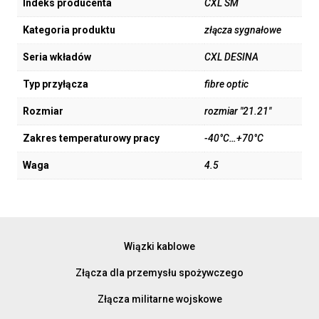
Indeks producenta
CXL SM
Kategoria produktu
złącza sygnałowe
Seria wkładów
CXL DESINA
Typ przyłącza
fibre optic
Rozmiar
rozmiar "21.21"
Zakres temperaturowy pracy
-40°C…+70°C
Waga
4.5
Wiązki kablowe
Złącza dla przemysłu spożywczego
Złącza militarne wojskowe