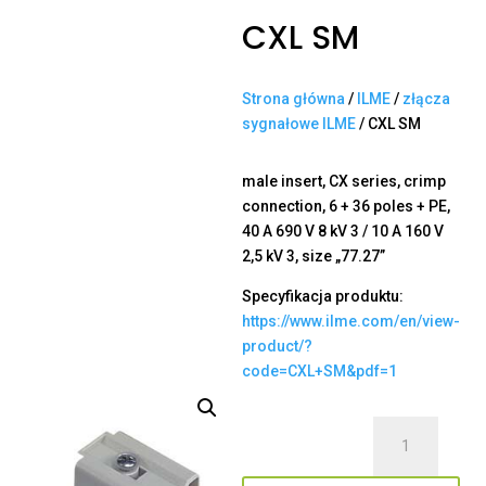
CXL SM
Strona główna
/
ILME
/
złącza
sygnałowe ILME
/ CXL SM
male insert, CX series, crimp
connection, 6 + 36 poles + PE,
40 A 690 V 8 kV 3 / 10 A 160 V
2,5 kV 3, size „77.27”
Specyfikacja produktu:
https://www.ilme.com/en/view-
product/?
code=CXL+SM&pdf=1
ilość
CXL
SM