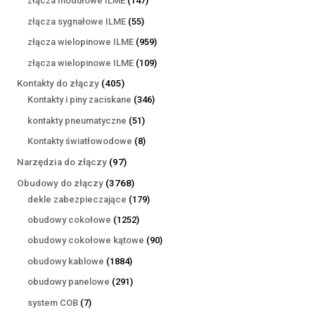
złącza modułowe ILME
147
produktów
55
złącza sygnałowe ILME
55
produktów
959
złącza wielopinowe ILME
959
produktów
109
złącza wielopinowe ILME
109
produktów
405
Kontakty do złączy
405
produktów
346
Kontakty i piny zaciskane
346
produktów
51
kontakty pneumatyczne
51
produktów
8
Kontakty światłowodowe
8
produktów
97
Narzędzia do złączy
97
produktów
3768
Obudowy do złączy
3768
produktów
179
dekle zabezpieczające
179
produktów
1252
obudowy cokołowe
1252
produkty
90
obudowy cokołowe kątowe
90
produktów
1884
obudowy kablowe
1884
produkty
291
obudowy panelowe
291
produktów
7
system COB
7