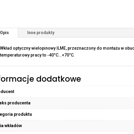
Opis
Inne produkty
Wkład optyczny wielopinowy ILME, przeznaczony do montażu w obud
temperaturowy pracy to -40°C...+70°C.
formacje dodatkowe
oducent
eks producenta
egoria produktu
ia wkładów