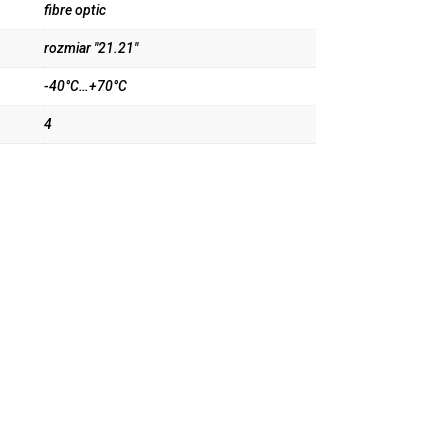
fibre optic
rozmiar "21.21"
-40°C…+70°C
4