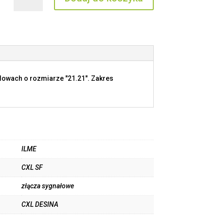
CXL
SF
owach o rozmiarze "21.21". Zakres
ILME
CXL SF
złącza sygnałowe
CXL DESINA