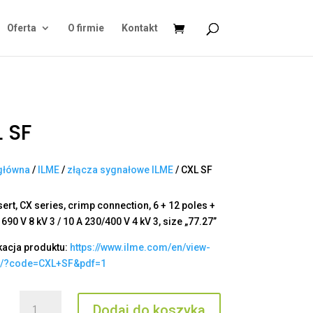
Oferta
O firmie
Kontakt
 SF
główna
/
ILME
/
złącza sygnałowe ILME
/ CXL SF
ert, CX series, crimp connection, 6 + 12 poles +
 690 V 8 kV 3 / 10 A 230/400 V 4 kV 3, size „77.27”
kacja produktu:
https://www.ilme.com/en/view-
t/?code=CXL+SF&pdf=1
ilość
Dodaj do koszyka