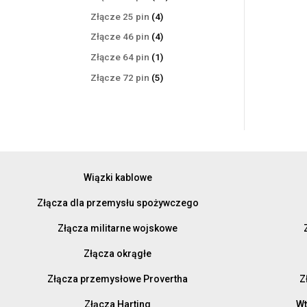
produktów
4
Złącze 25 pin
4
produkty
4
Złącze 46 pin
4
produkty
1
Złącze 64 pin
1
produkt
5
Złącze 72 pin
5
produktów
Wiązki kablowe
Złącza dla przemysłu spożywczego
Złącza militarne wojskowe
Złącza okrągłe
Złącza przemysłowe Provertha
Z
Złącza Harting
Wt