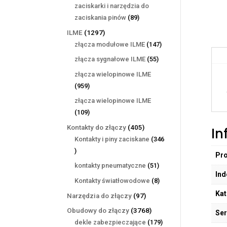
produktów
zaciskarki i narzędzia do
89
zaciskania pinów
89
produktów
1297
ILME
1297
produktów
147
złącza modułowe ILME
147
produktów
55
złącza sygnałowe ILME
55
produktów
złącza wielopinowe ILME
959
959
produktów
złącza wielopinowe ILME
109
109
produktów
405
Kontakty do złączy
405
In
produktów
Kontakty i piny zaciskane
346
346
Pr
produktów
51
kontakty pneumatyczne
51
Ind
produktów
8
Kontakty światłowodowe
8
produktów
Kat
97
Narzędzia do złączy
97
produktów
3768
Obudowy do złączy
3768
Ser
produktów
179
dekle zabezpieczające
179