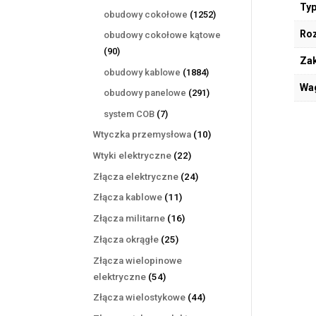
Typ
produktów
1252
obudowy cokołowe
1252
produkty
Ro
obudowy cokołowe kątowe
90
90
Zak
produktów
1884
obudowy kablowe
1884
Wa
produkty
291
obudowy panelowe
291
produktów
7
system COB
7
produktów
10
Wtyczka przemysłowa
10
produktów
22
Wtyki elektryczne
22
produkty
24
Złącza elektryczne
24
produkty
11
Złącza kablowe
11
produktów
16
Złącza militarne
16
produktów
25
Złącza okrągłe
25
produktów
Złącza wielopinowe
54
elektryczne
54
produkty
44
Złącza wielostykowe
44
produkty