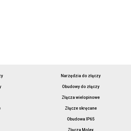
zy
Narzędzia do złączy
y
Obudowy do złączy
Złącza wielopinowe
e
Złącze skręcane
Obudowa IP65
Złącza Molex