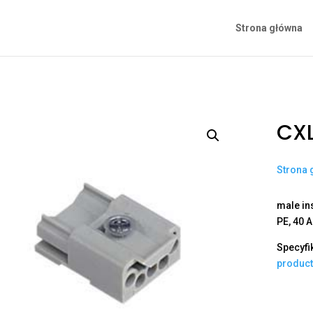
Strona główna
CXL
Strona 
male ins
PE, 40 A
Specyfi
produc