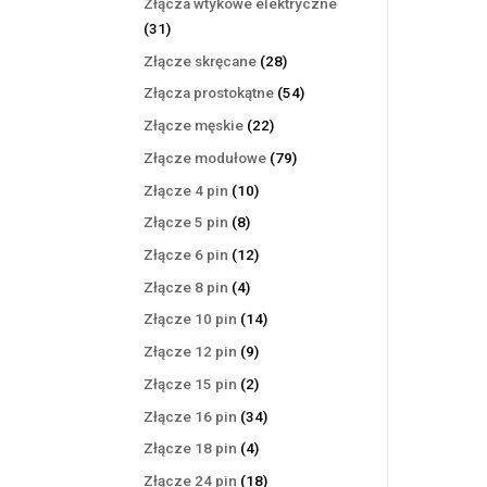
Złącza wtykowe elektryczne
31
31
produktów
28
Złącze skręcane
28
produktów
54
Złącza prostokątne
54
produkty
22
Złącze męskie
22
produkty
79
Złącze modułowe
79
produktów
10
Złącze 4 pin
10
produktów
8
Złącze 5 pin
8
produktów
12
Złącze 6 pin
12
produktów
4
Złącze 8 pin
4
produkty
14
Złącze 10 pin
14
produktów
9
Złącze 12 pin
9
produktów
2
Złącze 15 pin
2
produkty
34
Złącze 16 pin
34
produkty
4
Złącze 18 pin
4
produkty
18
Złącze 24 pin
18