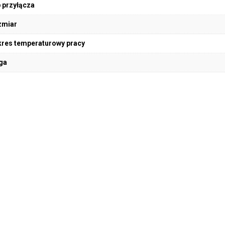
 przyłącza
zmiar
res temperaturowy pracy
ga