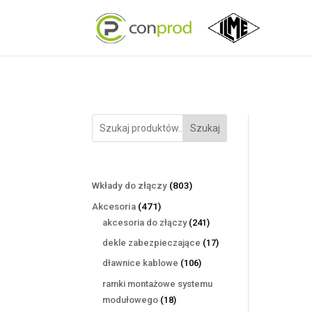
Szukaj
803
Wkłady do złączy
803
produkty
471
Akcesoria
471
produktów
241
akcesoria do złączy
241
produktów
17
dekle zabezpieczające
17
produktów
106
dławnice kablowe
106
produktów
ramki montażowe systemu
18
modułowego
18