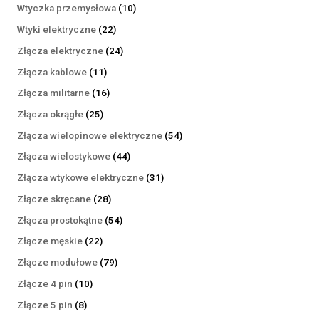
produktów
10
Wtyczka przemysłowa
10
produktów
22
Wtyki elektryczne
22
produkty
24
Złącza elektryczne
24
produkty
11
Złącza kablowe
11
produktów
16
Złącza militarne
16
produktów
25
Złącza okrągłe
25
produktów
54
Złącza wielopinowe elektryczne
54
produkty
44
Złącza wielostykowe
44
produkty
31
Złącza wtykowe elektryczne
31
produktów
28
Złącze skręcane
28
produktów
54
Złącza prostokątne
54
produkty
22
Złącze męskie
22
produkty
79
Złącze modułowe
79
produktów
10
Złącze 4 pin
10
produktów
8
Złącze 5 pin
8