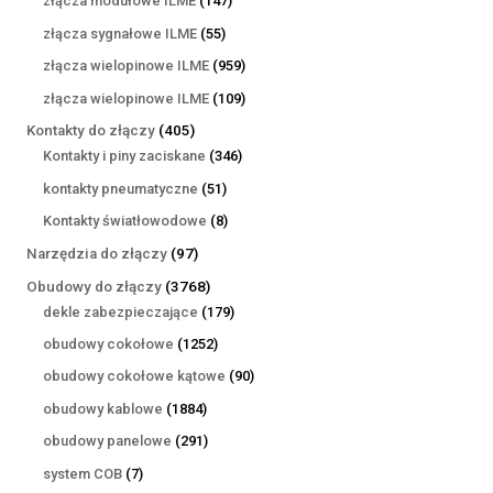
złącza modułowe ILME
147
produktów
55
złącza sygnałowe ILME
55
produktów
959
złącza wielopinowe ILME
959
produktów
109
złącza wielopinowe ILME
109
produktów
405
Kontakty do złączy
405
produktów
346
Kontakty i piny zaciskane
346
produktów
51
kontakty pneumatyczne
51
produktów
8
Kontakty światłowodowe
8
produktów
97
Narzędzia do złączy
97
produktów
3768
Obudowy do złączy
3768
produktów
179
dekle zabezpieczające
179
produktów
1252
obudowy cokołowe
1252
produkty
90
obudowy cokołowe kątowe
90
produktów
1884
obudowy kablowe
1884
produkty
291
obudowy panelowe
291
produktów
7
system COB
7