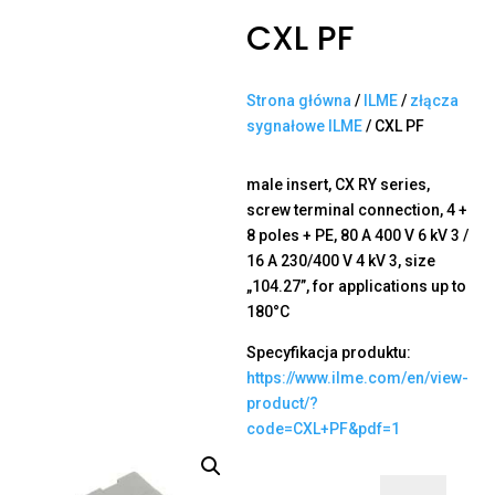
CXL PF
Strona główna
/
ILME
/
złącza
sygnałowe ILME
/ CXL PF
male insert, CX RY series,
screw terminal connection, 4 +
8 poles + PE, 80 A 400 V 6 kV 3 /
16 A 230/400 V 4 kV 3, size
„104.27”, for applications up to
180°C
Specyfikacja produktu:
https://www.ilme.com/en/view-
product/?
code=CXL+PF&pdf=1
ilość