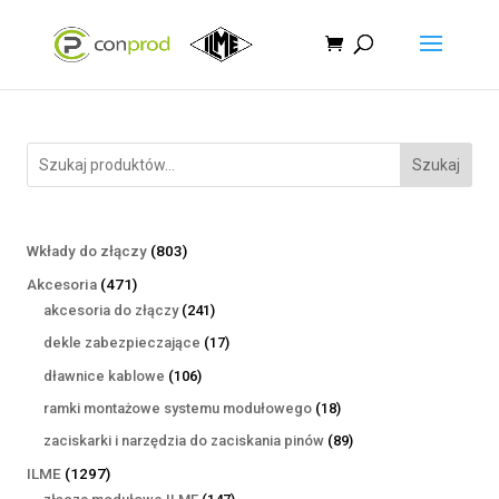
Szukaj
803
Wkłady do złączy
803
produkty
471
Akcesoria
471
produktów
241
akcesoria do złączy
241
produktów
17
dekle zabezpieczające
17
produktów
106
dławnice kablowe
106
produktów
18
ramki montażowe systemu modułowego
18
produktów
89
zaciskarki i narzędzia do zaciskania pinów
89
produktów
1297
ILME
1297
produktów
147