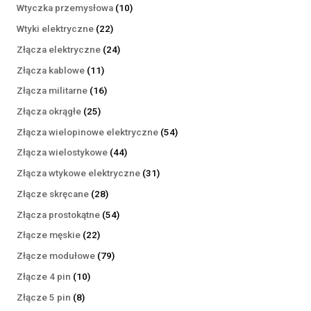
produktów
10
Wtyczka przemysłowa
10
produktów
22
Wtyki elektryczne
22
produkty
24
Złącza elektryczne
24
produkty
11
Złącza kablowe
11
produktów
16
Złącza militarne
16
produktów
25
Złącza okrągłe
25
produktów
54
Złącza wielopinowe elektryczne
54
produkty
44
Złącza wielostykowe
44
produkty
31
Złącza wtykowe elektryczne
31
produktów
28
Złącze skręcane
28
produktów
54
Złącza prostokątne
54
produkty
22
Złącze męskie
22
produkty
79
Złącze modułowe
79
produktów
10
Złącze 4 pin
10
produktów
8
Złącze 5 pin
8