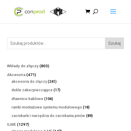
Szukaj
803
Wkłady do złączy
803
produkty
471
Akcesoria
471
produktów
241
akcesoria do złączy
241
produktów
17
dekle zabezpieczające
17
produktów
106
dławnice kablowe
106
produktów
18
ramki montażowe systemu modułowego
18
produktów
89
zaciskarki i narzędzia do zaciskania pinów
89
produktów
1297
ILME
1297
produktów
147