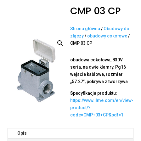
CMP 03 CP
Strona główna
/
Obudowy do
złączy
/
obudowy cokołowe
/
CMP 03 CP
obudowa cokołowa, 830V
seria, na dwie klamry, Pg16
wejscie kablowe, rozmiar
„57.27”, pokrywa z tworzywa
Specyfikacja produktu:
https://www.ilme.com/en/view-
product/?
code=CMP+03+CP&pdf=1
Opis