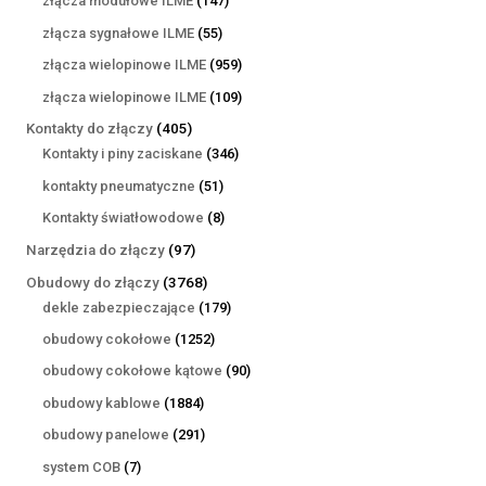
złącza modułowe ILME
147
produktów
55
złącza sygnałowe ILME
55
produktów
959
złącza wielopinowe ILME
959
produktów
109
złącza wielopinowe ILME
109
produktów
405
Kontakty do złączy
405
produktów
346
Kontakty i piny zaciskane
346
produktów
51
kontakty pneumatyczne
51
produktów
8
Kontakty światłowodowe
8
produktów
97
Narzędzia do złączy
97
produktów
3768
Obudowy do złączy
3768
produktów
179
dekle zabezpieczające
179
produktów
1252
obudowy cokołowe
1252
produkty
90
obudowy cokołowe kątowe
90
produktów
1884
obudowy kablowe
1884
produkty
291
obudowy panelowe
291
produktów
7
system COB
7