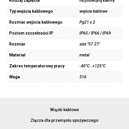
Rodzaj zapięcia
na podwójną klamrę
Typ wejścia kablowego
wejście kablowe
Rozmiar wejścia kablowego
Pg21 x 2
Poziom szczelności IP
IP65 / IP66 / IP69
Rozmiar
size "57.27"
Materiał
metal
Zakres temperaturowy pracy
-40°C…+125°C
Waga
316
Wiązki kablowe
Złącza dla przemysłu spożywczego