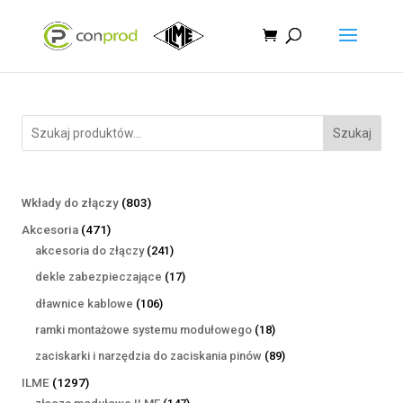
Szukaj
803
Wkłady do złączy
803
produkty
471
Akcesoria
471
produktów
241
akcesoria do złączy
241
produktów
17
dekle zabezpieczające
17
produktów
106
dławnice kablowe
106
produktów
18
ramki montażowe systemu modułowego
18
produktów
89
zaciskarki i narzędzia do zaciskania pinów
89
produktów
1297
ILME
1297
produktów
147