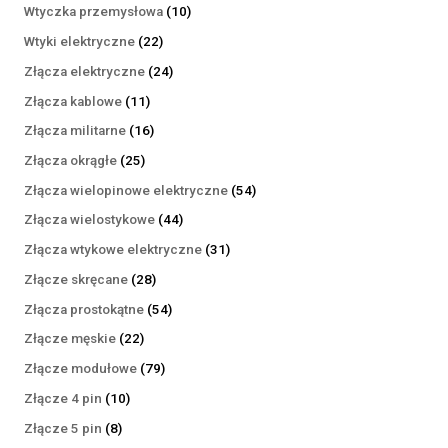
produktów
10
Wtyczka przemysłowa
10
produktów
22
Wtyki elektryczne
22
produkty
24
Złącza elektryczne
24
produkty
11
Złącza kablowe
11
produktów
16
Złącza militarne
16
produktów
25
Złącza okrągłe
25
produktów
54
Złącza wielopinowe elektryczne
54
produkty
44
Złącza wielostykowe
44
produkty
31
Złącza wtykowe elektryczne
31
produktów
28
Złącze skręcane
28
produktów
54
Złącza prostokątne
54
produkty
22
Złącze męskie
22
produkty
79
Złącze modułowe
79
produktów
10
Złącze 4 pin
10
produktów
8
Złącze 5 pin
8