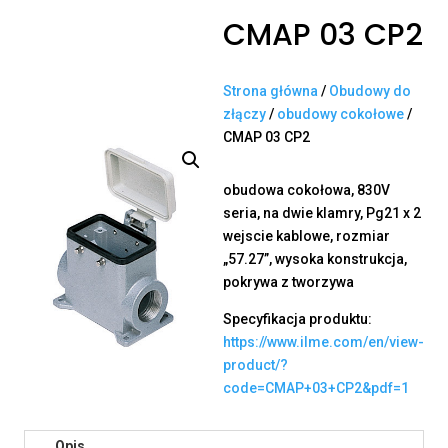
CMAP 03 CP2
Strona główna
/
Obudowy do
złączy
/
obudowy cokołowe
/
CMAP 03 CP2
obudowa cokołowa, 830V
seria, na dwie klamry, Pg21 x 2
wejscie kablowe, rozmiar
„57.27”, wysoka konstrukcja,
pokrywa z tworzywa
Specyfikacja produktu:
https://www.ilme.com/en/view-
product/?
code=CMAP+03+CP2&pdf=1
Opis