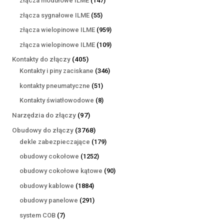
złącza modułowe ILME
147
produktów
55
złącza sygnałowe ILME
55
produktów
959
złącza wielopinowe ILME
959
produktów
109
złącza wielopinowe ILME
109
produktów
405
Kontakty do złączy
405
produktów
346
Kontakty i piny zaciskane
346
produktów
51
kontakty pneumatyczne
51
produktów
8
Kontakty światłowodowe
8
produktów
97
Narzędzia do złączy
97
produktów
3768
Obudowy do złączy
3768
produktów
179
dekle zabezpieczające
179
produktów
1252
obudowy cokołowe
1252
produkty
90
obudowy cokołowe kątowe
90
produktów
1884
obudowy kablowe
1884
produkty
291
obudowy panelowe
291
produktów
7
system COB
7