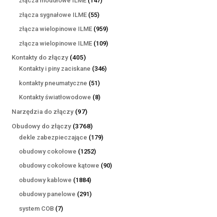
złącza modułowe ILME
147
produktów
55
złącza sygnałowe ILME
55
produktów
959
złącza wielopinowe ILME
959
produktów
109
złącza wielopinowe ILME
109
produktów
405
Kontakty do złączy
405
produktów
346
Kontakty i piny zaciskane
346
produktów
51
kontakty pneumatyczne
51
produktów
8
Kontakty światłowodowe
8
produktów
97
Narzędzia do złączy
97
produktów
3768
Obudowy do złączy
3768
produktów
179
dekle zabezpieczające
179
produktów
1252
obudowy cokołowe
1252
produkty
90
obudowy cokołowe kątowe
90
produktów
1884
obudowy kablowe
1884
produkty
291
obudowy panelowe
291
produktów
7
system COB
7