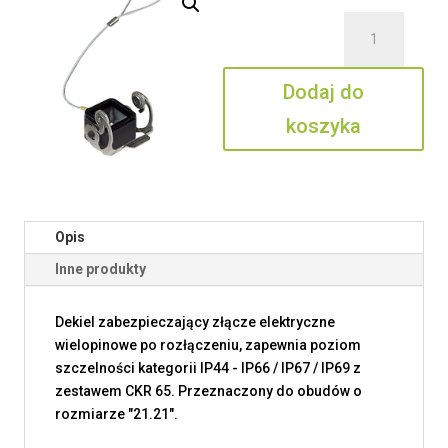
ilość
CKAXW
03
Dodaj do
CX
koszyka
Opis
Inne produkty
Dekiel zabezpieczający złącze elektryczne
wielopinowe po rozłączeniu, zapewnia poziom
szczelności kategorii IP44 - IP66 / IP67 / IP69 z
zestawem CKR 65. Przeznaczony do obudów o
rozmiarze "21.21".