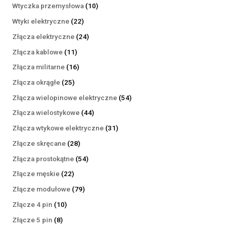
produktów
10
Wtyczka przemysłowa
10
produktów
22
Wtyki elektryczne
22
produkty
24
Złącza elektryczne
24
produkty
11
Złącza kablowe
11
produktów
16
Złącza militarne
16
produktów
25
Złącza okrągłe
25
produktów
54
Złącza wielopinowe elektryczne
54
produkty
44
Złącza wielostykowe
44
produkty
31
Złącza wtykowe elektryczne
31
produktów
28
Złącze skręcane
28
produktów
54
Złącza prostokątne
54
produkty
22
Złącze męskie
22
produkty
79
Złącze modułowe
79
produktów
10
Złącze 4 pin
10
produktów
8
Złącze 5 pin
8