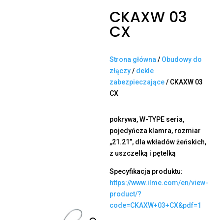
CKAXW 03
CX
Strona główna
/
Obudowy do
złączy
/
dekle
zabezpieczające
/ CKAXW 03
CX
pokrywa, W-TYPE seria,
pojedyńcza klamra, rozmiar
„21.21”, dla wkładów żeńskich,
z uszczelką i pętelką
Specyfikacja produktu:
https://www.ilme.com/en/view-
product/?
code=CKAXW+03+CX&pdf=1