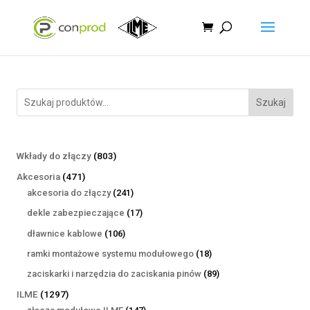
Szukaj
803
Wkłady do złączy
803
produkty
471
Akcesoria
471
produktów
241
akcesoria do złączy
241
produktów
17
dekle zabezpieczające
17
produktów
106
dławnice kablowe
106
produktów
18
ramki montażowe systemu modułowego
18
produktów
89
zaciskarki i narzędzia do zaciskania pinów
89
produktów
1297
ILME
1297
produktów
147