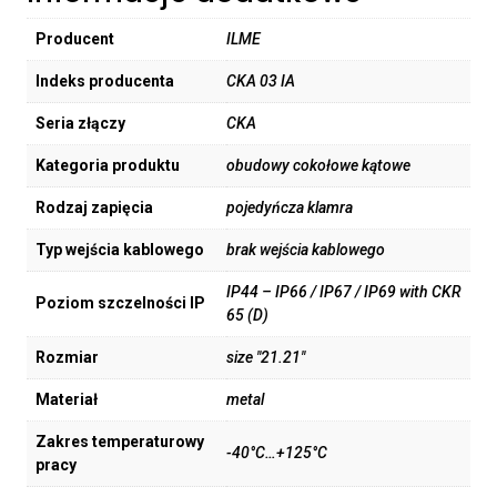
Producent
ILME
Indeks producenta
CKA 03 IA
Seria złączy
CKA
Kategoria produktu
obudowy cokołowe kątowe
Rodzaj zapięcia
pojedyńcza klamra
Typ wejścia kablowego
brak wejścia kablowego
IP44 – IP66 / IP67 / IP69 with CKR
Poziom szczelności IP
65 (D)
Rozmiar
size "21.21"
Materiał
metal
Zakres temperaturowy
-40°C…+125°C
pracy