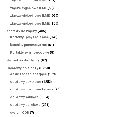
złącza modułowe ILME
147
produktów
55
złącza sygnałowe ILME
55
produktów
959
złącza wielopinowe ILME
959
produktów
109
złącza wielopinowe ILME
109
produktów
405
Kontakty do złączy
405
produktów
346
Kontakty i piny zaciskane
346
produktów
51
kontakty pneumatyczne
51
produktów
8
Kontakty światłowodowe
8
produktów
97
Narzędzia do złączy
97
produktów
3768
Obudowy do złączy
3768
produktów
179
dekle zabezpieczające
179
produktów
1252
obudowy cokołowe
1252
produkty
90
obudowy cokołowe kątowe
90
produktów
1884
obudowy kablowe
1884
produkty
291
obudowy panelowe
291
produktów
7
system COB
7