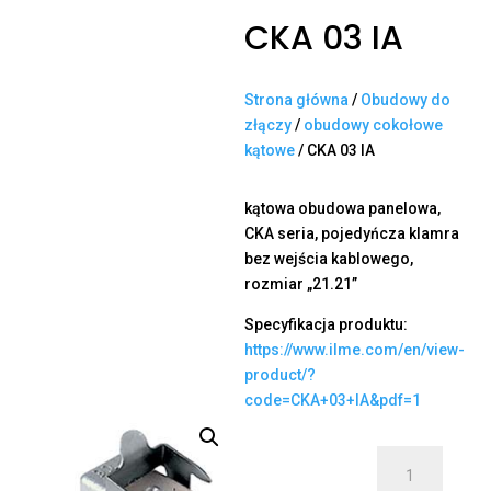
CKA 03 IA
Strona główna
/
Obudowy do
złączy
/
obudowy cokołowe
kątowe
/ CKA 03 IA
kątowa obudowa panelowa,
CKA seria, pojedyńcza klamra
bez wejścia kablowego,
rozmiar „21.21”
Specyfikacja produktu:
https://www.ilme.com/en/view-
product/?
code=CKA+03+IA&pdf=1
ilość
CKA