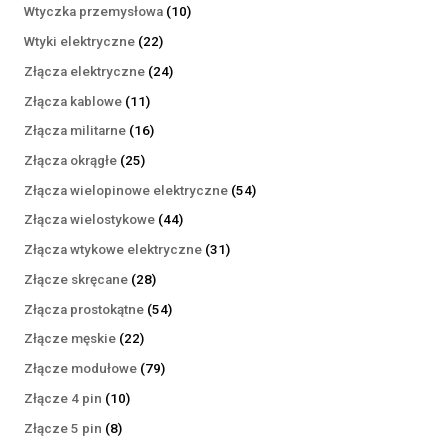
produktów
10
Wtyczka przemysłowa
10
produktów
22
Wtyki elektryczne
22
produkty
24
Złącza elektryczne
24
produkty
11
Złącza kablowe
11
produktów
16
Złącza militarne
16
produktów
25
Złącza okrągłe
25
produktów
54
Złącza wielopinowe elektryczne
54
produkty
44
Złącza wielostykowe
44
produkty
31
Złącza wtykowe elektryczne
31
produktów
28
Złącze skręcane
28
produktów
54
Złącza prostokątne
54
produkty
22
Złącze męskie
22
produkty
79
Złącze modułowe
79
produktów
10
Złącze 4 pin
10
produktów
8
Złącze 5 pin
8