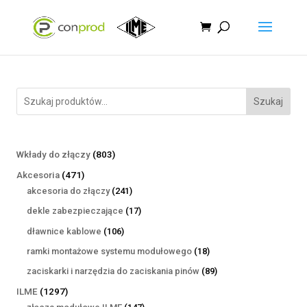
Szukaj
803
Wkłady do złączy
803
produkty
471
Akcesoria
471
produktów
241
akcesoria do złączy
241
produktów
17
dekle zabezpieczające
17
produktów
106
dławnice kablowe
106
produktów
18
ramki montażowe systemu modułowego
18
produktów
89
zaciskarki i narzędzia do zaciskania pinów
89
produktów
1297
ILME
1297
produktów
147